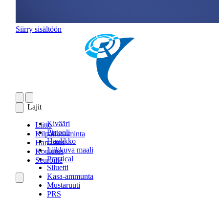
Siirry sisältöön
Lajit
Kivääri
Liitto
Pistooli
Kilpailutoiminta
Haulikko
Harrastus
Liikkuva maali
Koulutus
Practical
Seuroille
Siluetti
Kasa-ammunta
Mustaruuti
PRS