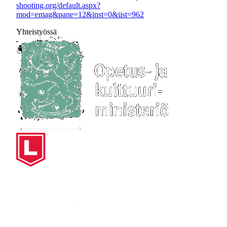
shooting.org/default.aspx?
mod=emag&pane=12&inst=0&iist=962
Yhteistyössä