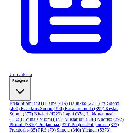
Uutisarkisto
Kategoria
Etelä-Suomi
(401)
Häme
(419)
Haulikko
(2711)
Itä-Suomi
(400)
Kaakkois-Suomi
(390)
Kasa-ammunta
(399)
Keski-
Suomi
(377)
Kivääri
(4229)
Lappi
(374)
Liikkuva maali
(1365)
Lounais-Suomi
(373)
Mustaruuti
(348)
Nuoriso
(292)
Pistooli
(3350)
Pohjanmaa
(379)
Pohjois-Pohjanmaa
(377)
Practical
(485)
PRS
(79)
Siluetti
(340)
Yleinen
(5378)