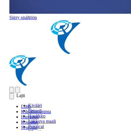
Siirry sisältöön
Lajit
Kivääri
Liitto
Pistooli
Kilpailutoiminta
Haulikko
Harrastus
Liikkuva maali
Koulutus
Practical
Seuroille