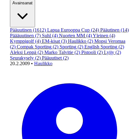
Avainsanat
Pääuutinen
(1612)
Lapua Eurooppa Cup
(24)
Pääutinen
(14)
Päääuutinen
(7)
Suhl
(4)
Nuorten MM
(4)
Yleinen
(4)
Kymppigolf
(4)
EM-kisat
(3)
Haulikko
(2)
Mopsi Veromaa
(2)
Compak Sporting
(2)
Sporting
(2)
English Sporting
(2)
Aleksi Leppä
(2)
Marko Talvitie
(2)
Pistooli
(2)
Lyijy
(2)
Seurakysely
(2)
Pääuutiset
(2)
20.2.2009
•
Haulikko