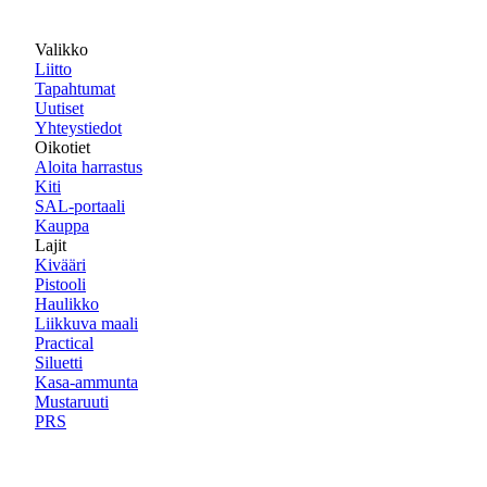
Valikko
Liitto
Tapahtumat
Uutiset
Yhteystiedot
Oikotiet
Aloita harrastus
Kiti
SAL-portaali
Kauppa
Lajit
Kivääri
Pistooli
Haulikko
Liikkuva maali
Practical
Siluetti
Kasa-ammunta
Mustaruuti
PRS