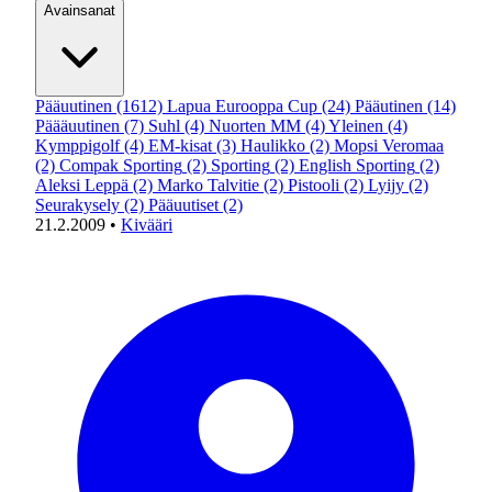
Avainsanat
Pääuutinen
(1612)
Lapua Eurooppa Cup
(24)
Pääutinen
(14)
Päääuutinen
(7)
Suhl
(4)
Nuorten MM
(4)
Yleinen
(4)
Kymppigolf
(4)
EM-kisat
(3)
Haulikko
(2)
Mopsi Veromaa
(2)
Compak Sporting
(2)
Sporting
(2)
English Sporting
(2)
Aleksi Leppä
(2)
Marko Talvitie
(2)
Pistooli
(2)
Lyijy
(2)
Seurakysely
(2)
Pääuutiset
(2)
21.2.2009
•
Kivääri