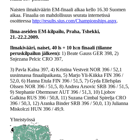
Naisten ilmakiväärin EM-finaali alkaa kello 16.30 Suomen
aikaa. Finaalia on mahdollisuus seurata internetissä
osoitteessa
http://results.sius.com/Championships.aspx
.
Ilma-aseiden EM-kilpailu, Praha, Tshekki,
21.-22.2.2009.
Ilmakivääri, naiset, 40 ls + 10 ls:n finaali (tilanne
peruskilpailun jälkeen):
1) Beate Gauss GER 398, 2)
Snjezana Pelcic CRO 397,
3) Pavla Kalna 397, 4) Kristina Vestveit NOR 396 / 52,1
uusinnassa finaalipaikasta, 5) Marjo Yli-Kiikka FIN 396 /
52,0, 6) Hanna Etula FIN 396 / 51,5, 7) Gyda Ellefsplas
Olssen NOR 396 / 51,5, 8) Andrea Arsovic SRB 396 / 51,5,
9) Stephanie Obermoser AUT 396 / 51,3, 10) Ljobov
Galkina RUS 396 / 50,8, 11) Suzana Cimbal Spirelja CRO
396 / 50,3, 12) Aranka Binder SRB 396 / 50,0, 13) Julianna
Miskolczi HUN 396 / 49,9.
Yhteistyössä