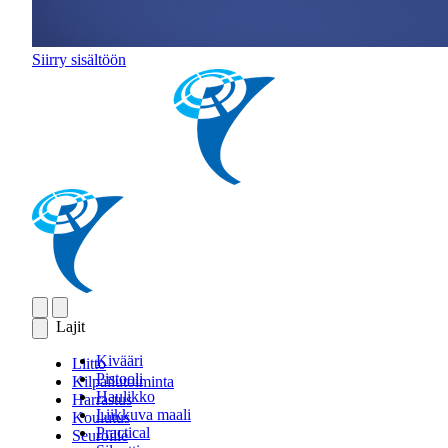
Siirry sisältöön
Lajit
Kivääri
Liitto
Pistooli
Kilpailutoiminta
Haulikko
Harrastus
Liikkuva maali
Koulutus
Practical
Seuroille