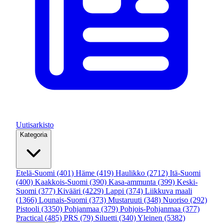
Uutisarkisto
Kategoria
Etelä-Suomi
(401)
Häme
(419)
Haulikko
(2712)
Itä-Suomi
(400)
Kaakkois-Suomi
(390)
Kasa-ammunta
(399)
Keski-
Suomi
(377)
Kivääri
(4229)
Lappi
(374)
Liikkuva maali
(1366)
Lounais-Suomi
(373)
Mustaruuti
(348)
Nuoriso
(292)
Pistooli
(3350)
Pohjanmaa
(379)
Pohjois-Pohjanmaa
(377)
Practical
(485)
PRS
(79)
Siluetti
(340)
Yleinen
(5382)