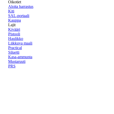
Oikotiet
Aloita harrastus
Kiti
SAL-portaali
Kauppa
Lajit
Kivääri
Pistooli
Haulikko
Liikkuva maali
Practical
Siluetti
Kasa-ammunta
Mustaruuti
PRS