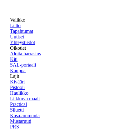
Valikko
Liitto
Tapahtumat
Uutiset
Yhteystiedot
Oikotiet
Aloita harrastus
Kiti
SAL-portaali
Kauppa
Lajit
Kivääri
Pistooli
Haulikko
Liikkuva maali
Practical
Siluetti
Kasa-ammunta
Mustaruuti
PRS