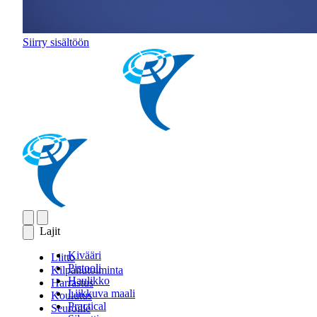
Siirry sisältöön
Lajit
Kivääri
Liitto
Pistooli
Kilpailutoiminta
Haulikko
Harrastus
Liikkuva maali
Koulutus
Practical
Seuroille