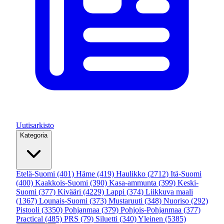
Uutisarkisto
Kategoria
Etelä-Suomi
(401)
Häme
(419)
Haulikko
(2712)
Itä-Suomi
(400)
Kaakkois-Suomi
(390)
Kasa-ammunta
(399)
Keski-
Suomi
(377)
Kivääri
(4229)
Lappi
(374)
Liikkuva maali
(1367)
Lounais-Suomi
(373)
Mustaruuti
(348)
Nuoriso
(292)
Pistooli
(3350)
Pohjanmaa
(379)
Pohjois-Pohjanmaa
(377)
Practical
(485)
PRS
(79)
Siluetti
(340)
Yleinen
(5385)