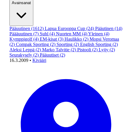
Avainsanat
Pääuutinen
(1612)
Lapua Eurooppa Cup
(24)
Pääutinen
(14)
Päääuutinen
(7)
Suhl
(4)
Nuorten MM
(4)
Yleinen
(4)
Kymppigolf
(4)
EM-kisat
(3)
Haulikko
(2)
Mopsi Veromaa
(2)
Compak Sporting
(2)
Sporting
(2)
English Sporting
(2)
Aleksi Leppä
(2)
Marko Talvitie
(2)
Pistooli
(2)
Lyijy
(2)
Seurakysely
(2)
Pääuutiset
(2)
16.3.2009
•
Kivääri