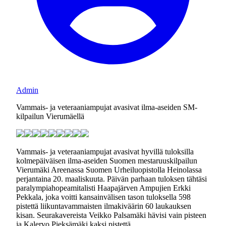
Admin
Vammais- ja veteraaniampujat avasivat ilma-aseiden SM-
kilpailun Vierumäellä
Vammais- ja veteraaniampujat avasivat hyvillä tuloksilla
kolmepäiväisen ilma-aseiden Suomen mestaruuskilpailun
Vierumäki Areenassa Suomen Urheiluopistolla Heinolassa
perjantaina 20. maaliskuuta. Päivän parhaan tuloksen tähtäsi
paralympiahopeamitalisti Haapajärven Ampujien Erkki
Pekkala, joka voitti kansainvälisen tason tuloksella 598
pistettä liikuntavammaisten ilmakiväärin 60 laukauksen
kisan. Seurakavereista Veikko Palsamäki hävisi vain pisteen
ja Kalervo Pieksämäki kaksi pistettä.