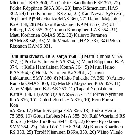
Miettinen KSA 366, 21) Christer Sandholm KSF 365, 22)
Pekka Röppänen SäSA 364, 23) Ismo Kärmeniemi HAS
362, 24) Ilmo Kinnunen RS 362, 25) Kari Nevala SySi 361,
26) Harri Björkbacka KarMAS 360, 27) Hannu Majalahti
KaA 358, 28) Markku Kärkkäinen KAMS 357, 29) Ulf
Friberg LAS 355, 30) Tuomo Kamppinen LAS 354, 31)
Matti Korhonen OMAS 352, 32) Kalervo Partanen
NAMe88 349, 33) Matti Venäläinen HAS 335, 34) Pekka
Rissanen KAMS 331.
10m ilmakivääri, 40 ls, sarja Y60:
1) Matti Rinnola V-SA
377, 2) Pekka Valtonen HAS 374, 3) Mauri Röppänen KaA
374, 4) Kalle Hämäläinen KonnA 364, 5) Mauri Heino
KAS 364, 6) Heikki Saarinen KaA 361, 7) Toivo
Lukkarinen SMY 360, 8) Mikko Puhakka JA 360, 9) Antero
Rantala OMAS 360, 10) Markku Mäyränen PSA 359, 11)
Alpo Veijalainen K-UAS 359, 12) Tapani Nousiainen
KarttA 358, 13) Arto Ojala NoSA 357, 14) Jorma Nyrhinen
IlmA 356, 15) Tapio Lehto P-HA 356, 16) Eero Forssell
Kon
nA 356, 17) Martti Syrjäoja ESA 356, 18) Touko Heino L-
75 356, 19) Göran Labbas MyA 355, 20) Ralf Westrlund RS
355, 21) Pekka Lindfors SMY 354, 22) Paavo Pyykkönen
SMY 354, 23) Esko Törölä PAS 354, 24) Kauko Kaartinen
RS 353, 25) Torolf Nieminen BSPA 353, 26) Väinö Ylitalo