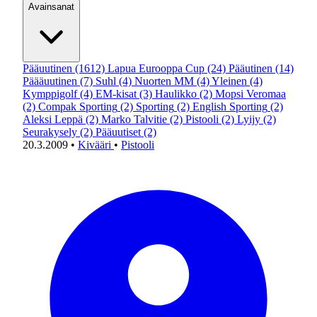
Avainsanat
Pääuutinen
(1612)
Lapua Eurooppa Cup
(24)
Pääutinen
(14)
Päääuutinen
(7)
Suhl
(4)
Nuorten MM
(4)
Yleinen
(4)
Kymppigolf
(4)
EM-kisat
(3)
Haulikko
(2)
Mopsi Veromaa
(2)
Compak Sporting
(2)
Sporting
(2)
English Sporting
(2)
Aleksi Leppä
(2)
Marko Talvitie
(2)
Pistooli
(2)
Lyijy
(2)
Seurakysely
(2)
Pääuutiset
(2)
20.3.2009
•
Kivääri
•
Pistooli