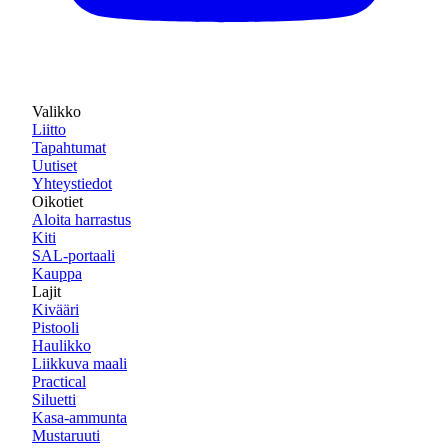
Valikko
Liitto
Tapahtumat
Uutiset
Yhteystiedot
Oikotiet
Aloita harrastus
Kiti
SAL-portaali
Kauppa
Lajit
Kivääri
Pistooli
Haulikko
Liikkuva maali
Practical
Siluetti
Kasa-ammunta
Mustaruuti