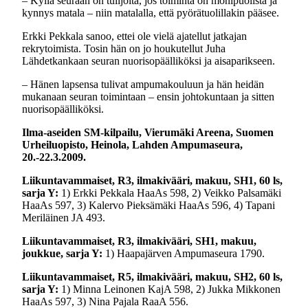
– Kyllä seuraan on tulijoita, jos toiminta on monipuolista ja
kynnys matala – niin matalalla, että pyörätuolillakin pääsee.
Erkki Pekkala sanoo, ettei ole vielä ajatellut jatkajan
rekrytoimista. Tosin hän on jo houkutellut Juha
Lähdetkankaan seuran nuorisopäälliköksi ja aisaparikseen.
– Hänen lapsensa tulivat ampumakouluun ja hän heidän
mukanaan seuran toimintaan – ensin johtokuntaan ja sitten
nuorisopäälliköksi.
Ilma-aseiden SM-kilpailu, Vierumäki Areena, Suomen
Urheiluopisto, Heinola, Lahden Ampumaseura,
20.-22.3.2009.
Liikuntavammaiset, R3, ilmakivääri, makuu, SH1, 60 ls,
sarja Y:
1) Erkki Pekkala HaaAs 598, 2) Veikko Palsamäki
HaaAs 597, 3) Kalervo Pieksämäki HaaAs 596, 4) Tapani
Meriläinen JA 493.
Liikuntavammaiset, R3, ilmakivääri, SH1, makuu,
joukkue, sarja Y:
1) Haapajärven Ampumaseura 1790.
Liikuntavammaiset, R5, ilmakivääri, makuu, SH2, 60 ls,
sarja Y:
1) Minna Leinonen KajA 598, 2) Jukka Mikkonen
HaaAs 597, 3) Nina Pajala RaaA 556.