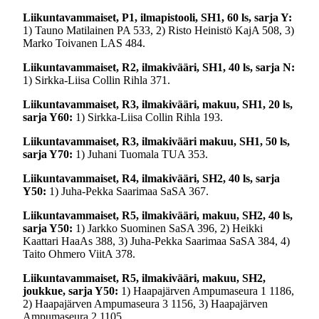
Liikuntavammaiset, P1, ilmapistooli, SH1, 60 ls, sarja Y:
1) Tauno Matilainen PA 533, 2) Risto Heinistö KajA 508, 3)
Marko Toivanen LAS 484.
Liikuntavammaiset, R2, ilmakivääri, SH1, 40 ls, sarja N:
1) Sirkka-Liisa Collin Rihla 371.
Liikuntavammaiset, R3, ilmakivääri, makuu, SH1, 20 ls,
sarja Y60:
1) Sirkka-Liisa Collin Rihla 193.
Liikuntavammaiset, R3, ilmakivääri makuu, SH1, 50 ls,
sarja Y70:
1) Juhani Tuomala TUA 353.
Liikuntavammaiset, R4, ilmakivääri, SH2, 40 ls, sarja
Y50:
1) Juha-Pekka Saarimaa SaSA 367.
Liikuntavammaiset, R5, ilmakivääri, makuu, SH2, 40 ls,
sarja Y50:
1) Jarkko Suominen SaSA 396, 2) Heikki
Kaattari HaaAs 388, 3) Juha-Pekka Saarimaa SaSA 384, 4)
Taito Ohmero ViitA 378.
Liikuntavammaiset, R5, ilmakivääri, makuu, SH2,
joukkue, sarja Y50:
1) Haapajärven Ampumaseura 1 1186,
2) Haapajärven Ampumaseura 3 1156, 3) Haapajärven
Ampumaseura 2 1105.