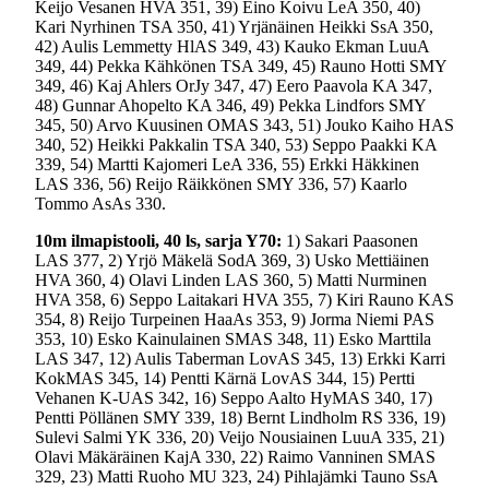
Keijo Vesanen HVA 351, 39) Eino Koivu LeA 350, 40)
Kari Nyrhinen TSA 350, 41) Yrjänäinen Heikki SsA 350,
42) Aulis Lemmetty HlAS 349, 43) Kauko Ekman LuuA
349, 44) Pekka Kähkönen TSA 349, 45) Rauno Hotti SMY
349, 46) Kaj Ahlers OrJy 347, 47) Eero Paavola KA 347,
48) Gunnar Ahopelto KA 346, 49) Pekka Lindfors SMY
345, 50) Arvo Kuusinen OMAS 343, 51) Jouko Kaiho HAS
340, 52) Heikki Pakkalin TSA 340, 53) Seppo Paakki KA
339, 54) Martti Kajomeri LeA 336, 55) Erkki Häkkinen
LAS 336, 56) Reijo Räikkönen SMY 336, 57) Kaarlo
Tommo AsAs 330.
10m ilmapistooli, 40 ls, sarja Y70:
1) Sakari Paasonen
LAS 377, 2) Yrjö Mäkelä SodA 369, 3) Usko Mettiäinen
HVA 360, 4) Olavi Linden LAS 360, 5) Matti Nurminen
HVA 358, 6) Seppo Laitakari HVA 355, 7) Kiri Rauno KAS
354, 8) Reijo Turpeinen HaaAs 353, 9) Jorma Niemi PAS
353, 10) Esko Kainulainen SMAS 348, 11) Esko Marttila
LAS 347, 12) Aulis Taberman LovAS 345, 13) Erkki Karri
KokMAS 345, 14) Pentti Kärnä LovAS 344, 15) Pertti
Vehanen K-UAS 342, 16) Seppo Aalto HyMAS 340, 17)
Pentti Pöllänen SMY 339, 18) Bernt Lindholm RS 336, 19)
Sulevi Salmi YK 336, 20) Veijo Nousiainen LuuA 335, 21)
Olavi Mäkäräinen KajA 330, 22) Raimo Vanninen SMAS
329, 23) Matti Ruoho MU 323, 24) Pihlajämki Tauno SsA