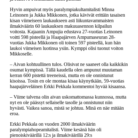
Hyvin ampuivat myös paralympiakultamitalisti Minna
Leinonen ja Jukka Mikkonen, jotka kävivät erittäin tasaisen
kisan viimeiseen laukaukseen asti liikuntavammaisten
ilmakiväärin 60 laukauksen makuuasennon kilpailun
voitosta. Kajaanin Ampujia edustava 27-vuotias Leinonen
voitti 598 pisteellä ja Haapajärven Ampumaseuran 28-
vuotias Jukka Mikkonen oli toinen 597 pisteellä, kun hän
laukoi viimeisen luotinsa ysiin. Kymppi olisi tuonut voiton
Mikkoselle.
– Aivan kohtuullinen tulos. Olisivat ne saaneet olla kaikkikin
osumat kympissä. Tällä kaudella olen ampunut muutaman
kerran 600 pistettä treeneissä, mutta en ole onnistunut
kisoissa. Tosin en ole montaa kisaa käynytkään, 59-vuotias
haapajärveläinen Erkki Pekkala kommentoi hyvää kisaansa.
– Viime talvena olin aivan uskomattomassa kunnossa, mutta
nyt en ole päässyt sellaiselle tasolle ja onnistunut niin
hyvästi. Vaikea sanoa, mistä se johtuu. Minä en näe mitään
eroa.
Erkki Pekkala on vuoden 2000 ilmakiväärin
paralympiahopeamitalisti. Viime kesänä hän oli
pienoiskiväärillä 12:s ja ilmakiväärillä 29:s