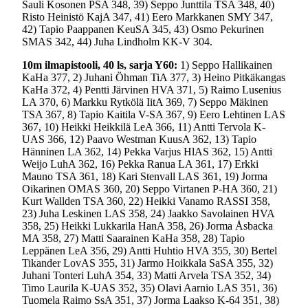
Sauli Kosonen PSA 348, 39) Seppo Junttila TSA 348, 40)
Risto Heinistö KajA 347, 41) Eero Markkanen SMY 347,
42) Tapio Paappanen KeuSA 345, 43) Osmo Pekurinen
SMAS 342, 44) Juha Lindholm KK-V 304.
10m ilmapistooli, 40 ls, sarja Y60:
1) Seppo Hallikainen
KaHa 377, 2) Juhani Öhman TiA 377, 3) Heino Pitkäkangas
KaHa 372, 4) Pentti Järvinen HVA 371, 5) Raimo Lusenius
LA 370, 6) Markku Rytkölä IitA 369, 7) Seppo Mäkinen
TSA 367, 8) Tapio Kaitila V-SA 367, 9) Eero Lehtinen LAS
367, 10) Heikki Heikkilä LeA 366, 11) Antti Tervola K-
UAS 366, 12) Paavo Westman KuusA 362, 13) Tapio
Hänninen LA 362, 14) Pekka Varjus HlAS 362, 15) Antti
Weijo LuhA 362, 16) Pekka Ranua LA 361, 17) Erkki
Mauno TSA 361, 18) Kari Stenvall LAS 361, 19) Jorma
Oikarinen OMAS 360, 20) Seppo Virtanen P-HA 360, 21)
Kurt Wallden TSA 360, 22) Heikki Vanamo RASSI 358,
23) Juha Leskinen LAS 358, 24) Jaakko Savolainen HVA
358, 25) Heikki Lukkarila HanA 358, 26) Jorma Åsbacka
MA 358, 27) Matti Saarainen KaHa 358, 28) Tapio
Leppänen LeA 356, 29) Antti Huhtio HVA 355, 30) Bertel
Tikander LovAS 355, 31) Jarmo Hoikkala SaSA 355, 32)
Juhani Tonteri LuhA 354, 33) Matti Arvela TSA 352, 34)
Timo Laurila K-UAS 352, 35) Olavi Aarnio LAS 351, 36)
Tuomela Raimo SsA 351, 37) Jorma Laakso K-64 351, 38)