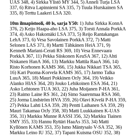
UAS 348, 4) Sirkka Ylistö MY 344, 5) Anneli Turja LSA
337, 6) Ritva Lapinniemi SA 335, 7) Tuula Hurskainen SA
335, 8) Terttu Laakeri LSA 320.
10m ilmapistooli, 40 ls, sarja Y50:
1) Juha Sirkka KonnA
376, 2) Keijo Haapa-aho LSA 375, 3) Torsti Annala PorkkA
374, 4) Asko Hakomäki LSA 373, 5) Reijo Rantakangas
LehA 373, 6) Vesa Savolainen PorkkA 372, 7) Matti
Selonen LAS 371, 8) Martti Tähkänen HeiA 371, 9)
Kenneth Mariani-Cerati RS 369, 10) Vesa Ennevaara
PorkkA 367, 11) Pekka Siiskonen KeuSA 367, 12) Ahti
Niskanen HanA 366, 13) Markku Mattila RaaA 366, 14)
Risto Korhonen KAMS 366, 15) Jukka Nikkari TSA 365,
16) Kari Puoma-Korvela KAMS 365, 17) Jarmo Talka
LuuA 365, 18) Mauri Pokkinen OrJy 364, 19) Veikko
Alanko HlAS 364, 20) Jouko Lehikoinen ESA 364, 21)
Asko Lehtonen TUA 363, 22) Juha Moijanen P-HA 361,
23) Raimo Laine RS 361, 24) Simo Saarenmaa RSA 360,
25) Jorma Lindström HVA 359, 26) Olavi Kivelä P-HA 359,
27) Pekka Lahti LSA 359, 28) Pentti Laihanen SA 359, 29)
Mauri Takamaa OrJy 358, 30) Matti Luukkainen K-UAS
356, 31) Markku Munne RASSI 356, 32) Markku Tiainen
SMY 355, 33) Hannu Ryttäri HaaAs 353, 34) Matti
Kyllönen KAMS 353, 35) Ismo Mäntysalo V-SA 352, 36)
Markku Leino IU 352, 37) Tapani Kuisma OSU 352, 38)