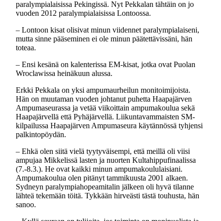
paralympialaisissa Pekingissä. Nyt Pekkalan tähtäin on jo
vuoden 2012 paralympialaisissa Lontoossa.
– Lontoon kisat olisivat minun viidennet paralympialaiseni,
mutta sinne pääseminen ei ole minun päätettävissäni, hän
toteaa.
– Ensi kesänä on kalenterissa EM-kisat, jotka ovat Puolan
Wroclawissa heinäkuun alussa.
Erkki Pekkala on yksi ampumaurheilun monitoimijoista.
Hän on muutaman vuoden johtanut puhetta Haapajärven
Ampumaseurassa ja vetää viikoittain ampumakoulua sekä
Haapajärvellä että Pyhäjärvellä. Liikuntavammaisten SM-
kilpailussa Haapajärven Ampumaseura käytännössä tyhjensi
palkintopöydän.
– Ehkä olen siitä vielä tyytyväisempi, että meillä oli viisi
ampujaa Mikkelissä lasten ja nuorten Kultahippufinaalissa
(7.-8.3.). He ovat kaikki minun ampumakoululaisiani.
Ampumakoulua olen pitänyt tammikuusta 2001 alkaen.
Sydneyn paralympiahopeamitalin jälkeen oli hyvä tilanne
lähteä tekemään töitä. Tykkään hirveästi tästä touhusta, hän
sanoo.