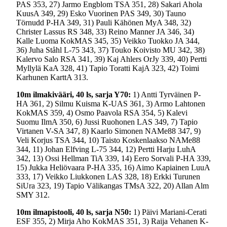
PAS 353, 27) Jarmo Engblom TSA 351, 28) Sakari Ahola
KuusA 349, 29) Esko Vuorinen PAS 349, 30) Tauno
Törnudd P-HA 349, 31) Pauli Kähönen MyA 348, 32)
Christer Lassus RS 348, 33) Reino Manner JA 346, 34)
Kalle Luoma KokMAS 345, 35) Veikko Tuokko JA 344,
36) Juha Ståhl L-75 343, 37) Touko Koivisto MU 342, 38)
Kalervo Salo RSA 341, 39) Kaj Ahlers OrJy 339, 40) Pertti
Myllylä KaA 328, 41) Tapio Toratti KajA 323, 42) Toimi
Karhunen KarttA 313.
10m ilmakivääri, 40 ls, sarja Y70:
1) Antti Tyrväinen P-
HA 361, 2) Silmu Kuisma K-UAS 361, 3) Armo Lahtonen
KokMAS 359, 4) Osmo Paavola RSA 354, 5) Kalevi
Suomu IlmA 350, 6) Jussi Ruohonen LAS 349, 7) Tapio
Virtanen V-SA 347, 8) Kaarlo Simonen NAMe88 347, 9)
Veli Korjus TSA 344, 10) Taisto Koskenlaakso NAMe88
344, 11) Johan Elfving L-75 344, 12) Pertti Harju LuhA
342, 13) Ossi Hellman TiA 339, 14) Eero Sorvali P-HA 339,
15) Jukka Heliövaara P-HA 335, 16) Aimo Kapiainen LuuA
333, 17) Veikko Liukkonen LAS 328, 18) Erkki Turunen
SiUra 323, 19) Tapio Välikangas TMsA 322, 20) Allan Alm
SMY 312.
10m ilmapistooli, 40 ls, sarja N50:
1) Päivi Mariani-Cerati
ESF 355, 2) Mirja Aho KokMAS 351, 3) Raija Vehanen K-