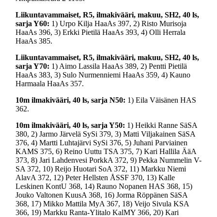
Liikuntavammaiset, R5, ilmakivääri, makuu, SH2, 40 ls,
sarja Y60:
1) Urpo Kilja HaaAs 397, 2) Risto Murisoja
HaaAs 396, 3) Erkki Pietilä HaaAs 393, 4) Olli Herrala
HaaAs 385.
Liikuntavammaiset, R5, ilmakivääri, makuu, SH2, 40 ls,
sarja Y70:
1) Aimo Lassila HaaAs 389, 2) Pentti Pietilä
HaaAs 383, 3) Sulo Nurmenniemi HaaAs 359, 4) Kauno
Harmaala HaaAs 357.
10m ilmakivääri, 40 ls, sarja N50:
1) Eila Väisänen HAS
362.
10m ilmakivääri, 40 ls, sarja Y50:
1) Heikki Ranne SäSA
380, 2) Jarmo Järvelä SySi 379, 3) Matti Viljakainen SäSA
376, 4) Martti Luhtajärvi SySi 376, 5) Juhani Parviainen
KAMS 375, 6) Reino Uuttu TSA 375, 7) Kari Hallila ÄäA
373, 8) Jari Lahdenvesi PorkkA 372, 9) Pekka Nummelin V-
SA 372, 10) Reijo Huotari SoA 372, 11) Markku Niemi
AlavA 372, 12) Peter Hellsten ÅSSF 370, 13) Kalle
Leskinen KontU 368, 14) Rauno Nopanen HAS 368, 15)
Jouko Valtonen KuusA 368, 16) Jorma Röppänen SäSA
368, 17) Mikko Mattila MyA 367, 18) Veijo Sivula KSA
366, 19) Markku Ranta-Ylitalo KalMY 366, 20) Kari