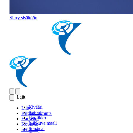
Siirry sisältöön
Lajit
Kivääri
Liitto
Pistooli
Kilpailutoiminta
Haulikko
Harrastus
Liikkuva maali
Koulutus
Practical
Seuroille