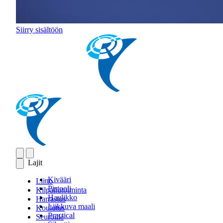
Siirry sisältöön
Lajit
Kivääri
Liitto
Pistooli
Kilpailutoiminta
Haulikko
Harrastus
Liikkuva maali
Koulutus
Practical
Seuroille