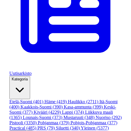
Uutisarkisto
Kategoria
Etelä-Suomi
(401)
Häme
(419)
Haulikko
(2711)
Itä-Suomi
(400)
Kaakkois-Suomi
(390)
Kasa-ammunta
(399)
Keski-
Suomi
(377)
Kivääri
(4229)
Lappi
(374)
Liikkuva maali
(1365)
Lounais-Suomi
(373)
Mustaruuti
(348)
Nuoriso
(292)
Pistooli
(3350)
Pohjanmaa
(379)
Pohjois-Pohjanmaa
(377)
Practical
(485)
PRS
(79)
Siluetti
(340)
Yleinen
(5377)