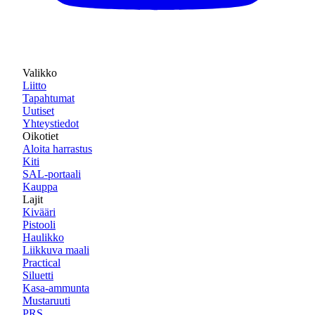
Valikko
Liitto
Tapahtumat
Uutiset
Yhteystiedot
Oikotiet
Aloita harrastus
Kiti
SAL-portaali
Kauppa
Lajit
Kivääri
Pistooli
Haulikko
Liikkuva maali
Practical
Siluetti
Kasa-ammunta
Mustaruuti
PRS