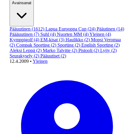
Avainsanat
Pääuutinen
(1612)
Lapua Eurooppa Cup
(24)
Pääutinen
(14)
Päääuutinen
(7)
Suhl
(4)
Nuorten MM
(4)
Yleinen
(4)
Kymppigolf
(4)
EM-kisat
(3)
Haulikko
(2)
Mopsi Veromaa
(2)
Compak Sporting
(2)
Sporting
(2)
English Sporting
(2)
Aleksi Leppä
(2)
Marko Talvitie
(2)
Pistooli
(2)
Lyijy
(2)
Seurakysely
(2)
Pääuutiset
(2)
12.4.2009
•
Yleinen