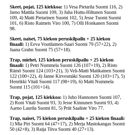
Skeet, pojat, 125 kiekkoa:
1) Vesa Pietarila Suomi 116, 2)
Jarno Mattila Suomi 109, 3) Juha Huttu-Hiltunen Suomi
109, 4) Matti Pietarinen Suomi 102, 5) Jesse Tuomi Suomi
101, 6) Risto Raimets Viro 100, 7) Olli Honkanen Suomi
98.
Skeet, naiset, 75 kiekon peruskilpailu + 25 kiekon
finaali:
1) Eeva Voutilainen-Saari Suomi 79 (57+22), 2)
Jaana Grahn Suomi 75 (57+18).
Trap, miehet, 125 kiekon peruskilpailu + 25 kiekon
finaali:
1) Petri Nummela Suomi 126 (107+19), 2) Risto
Rämö Suomi 124 (103+21), 3) Veli-Matti Matikainen Suomi
122 (100+22), 4) Janne Kirvesmäki Suomi 120 (103+17), 5)
Henrikki Vitali Suomi 117 (98+19), 6) Matti Nummela
Suomi 115 (101+14).
Trap, pojat, 125 kiekkoa:
1) Juho Hannonen Suomi 107,
2) Roni Vitali Suomi 93, 3) Jesse Kinnunen Suomi 93, 4)
Aarno Laurila Suomi 81, 5) Priit Saaliste Viro 77.
Trap, naiset, 75 kiekon peruskilpailu + 25 kiekon finaali:
1) Mia Piri Suomi 64 (47+17), 2) Merja Mastokangas Suomi
50 (42+8), 3) Raija Tiiva Suomi 40 (27+13).