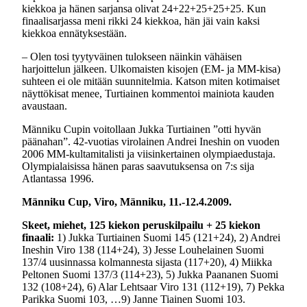
kiekkoa ja hänen sarjansa olivat 24+22+25+25+25. Kun
finaalisarjassa meni rikki 24 kiekkoa, hän jäi vain kaksi
kiekkoa ennätyksestään.
– Olen tosi tyytyväinen tulokseen näinkin vähäisen
harjoittelun jälkeen. Ulkomaisten kisojen (EM- ja MM-kisa)
suhteen ei ole mitään suunnitelmia. Katson miten kotimaiset
näyttökisat menee, Turtiainen kommentoi mainiota kauden
avaustaan.
Männiku Cupin voitollaan Jukka Turtiainen ”otti hyvän
päänahan”. 42-vuotias virolainen Andrei Ineshin on vuoden
2006 MM-kultamitalisti ja viisinkertainen olympiaedustaja.
Olympialaisissa hänen paras saavutuksensa on 7:s sija
Atlantassa 1996.
Männiku Cup, Viro, Männiku, 11.-12.4.2009.
Skeet, miehet, 125 kiekon peruskilpailu + 25 kiekon
finaali:
1) Jukka Turtiainen Suomi 145 (121+24), 2) Andrei
Ineshin Viro 138 (114+24), 3) Jesse Louhelainen Suomi
137/4 uusinnassa kolmannesta sijasta (117+20), 4) Miikka
Peltonen Suomi 137/3 (114+23), 5) Jukka Paananen Suomi
132 (108+24), 6) Alar Lehtsaar Viro 131 (112+19), 7) Pekka
Parikka Suomi 103, …9) Janne Tiainen Suomi 103.