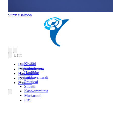
Siirry sisältöön
Lajit
Kivääri
Liitto
Pistooli
Kilpailutoiminta
Haulikko
Harrastus
Liikkuva maali
Koulutus
Practical
Seuroille
Siluetti
Kasa-ammunta
Mustaruuti
PRS