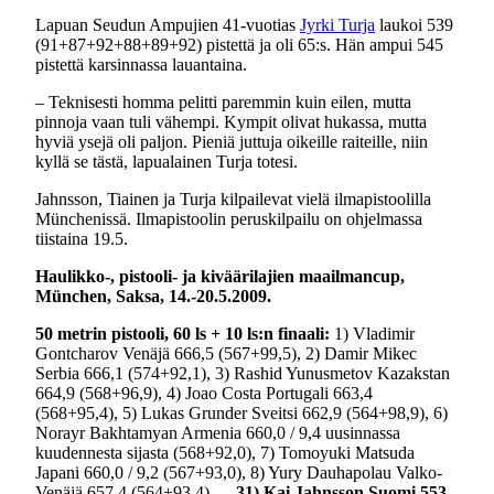
Lapuan Seudun Ampujien 41-vuotias
Jyrki Turja
laukoi 539
(91+87+92+88+89+92) pistettä ja oli 65:s. Hän ampui 545
pistettä karsinnassa lauantaina.
– Teknisesti homma pelitti paremmin kuin eilen, mutta
pinnoja vaan tuli vähempi. Kympit olivat hukassa, mutta
hyviä ysejä oli paljon. Pieniä juttuja oikeille raiteille, niin
kyllä se tästä, lapualainen Turja totesi.
Jahnsson, Tiainen ja Turja kilpailevat vielä ilmapistoolilla
Münchenissä. Ilmapistoolin peruskilpailu on ohjelmassa
tiistaina 19.5.
Haulikko-, pistooli- ja kiväärilajien maailmancup,
München, Saksa, 14.-20.5.2009.
50 metrin pistooli, 60 ls + 10 ls:n finaali:
1) Vladimir
Gontcharov Venäjä 666,5 (567+99,5), 2) Damir Mikec
Serbia 666,1 (574+92,1), 3) Rashid Yunusmetov Kazakstan
664,9 (568+96,9), 4) Joao Costa Portugali 663,4
(568+95,4), 5) Lukas Grunder Sveitsi 662,9 (564+98,9), 6)
Norayr Bakhtamyan Armenia 660,0 / 9,4 uusinnassa
kuudennesta sijasta (568+92,0), 7) Tomoyuki Matsuda
Japani 660,0 / 9,2 (567+93,0), 8) Yury Dauhapolau Valko-
Venäjä 657,4 (564+93,4),
…31) Kai Jahnsson Suomi 553