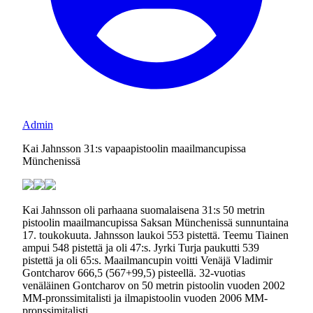
Admin
Kai Jahnsson 31:s vapaapistoolin maailmancupissa
Münchenissä
Kai Jahnsson oli parhaana suomalaisena 31:s 50 metrin
pistoolin maailmancupissa Saksan Münchenissä sunnuntaina
17. toukokuuta. Jahnsson laukoi 553 pistettä. Teemu Tiainen
ampui 548 pistettä ja oli 47:s. Jyrki Turja paukutti 539
pistettä ja oli 65:s. Maailmancupin voitti Venäjä Vladimir
Gontcharov 666,5 (567+99,5) pisteellä. 32-vuotias
venäläinen Gontcharov on 50 metrin pistoolin vuoden 2002
MM-pronssimitalisti ja ilmapistoolin vuoden 2006 MM-
pronssimitalisti.