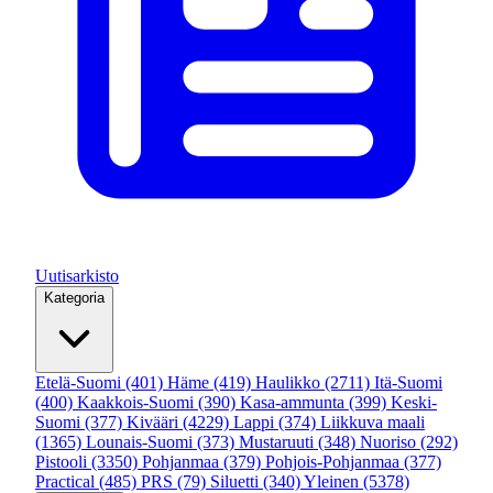
Uutisarkisto
Kategoria
Etelä-Suomi
(401)
Häme
(419)
Haulikko
(2711)
Itä-Suomi
(400)
Kaakkois-Suomi
(390)
Kasa-ammunta
(399)
Keski-
Suomi
(377)
Kivääri
(4229)
Lappi
(374)
Liikkuva maali
(1365)
Lounais-Suomi
(373)
Mustaruuti
(348)
Nuoriso
(292)
Pistooli
(3350)
Pohjanmaa
(379)
Pohjois-Pohjanmaa
(377)
Practical
(485)
PRS
(79)
Siluetti
(340)
Yleinen
(5378)