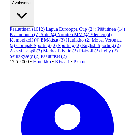
Avainsanat
Pääuutinen
(1612)
Lapua Eurooppa Cup
(24)
Pääutinen
(14)
Päääuutinen
(7)
Suhl
(4)
Nuorten MM
(4)
Yleinen
(4)
Kymppigolf
(4)
EM-kisat
(3)
Haulikko
(2)
Mopsi Veromaa
(2)
Compak Sporting
(2)
Sporting
(2)
English Sporting
(2)
Aleksi Leppä
(2)
Marko Talvitie
(2)
Pistooli
(2)
Lyijy
(2)
Seurakysely
(2)
Pääuutiset
(2)
17.5.2009
•
Haulikko
•
Kivääri
•
Pistooli