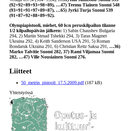
(92+92+89+93+98+89), …47) Teemu Tiainen Suomi 548
(93+91+91+97+89+87), …65) Jyrki Turja Suomi 539
(91+87+92+88+89+92).
Olympiapistooli, miehet, 60 ls:n peruskilpailun tilanne
1/2 kilpailupäivän jälkeen:
1) Sabin Chaushev Bulgaria
294, 2) Martin Strnad Tshekki 294, 3) Taras Magmet
Ukraina 292, 4) Keith Sanderson USA 291, 5) Roman
Bondaruk Ukraina 291, 6) Christian Reitz Saksa 291,
…36)
Marko Talvitie Suomi 282, 37) Rami Viljamaa Suomi
282, …47) Ville Nousiainen Suomi 276.
Liitteet
50_metrin_pistooli_17.5.2009.pdf
(187 kB)
Yhteistyössä