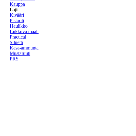
Kauppa
Lajit
Kivääri
Pistooli
Haulikko
Liikkuva maali
Practical
Siluetti
Kasa-ammunta
Mustaruuti
PRS