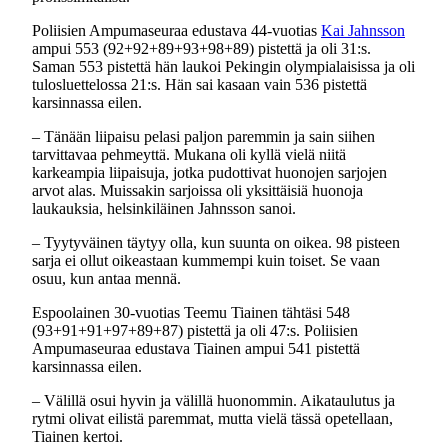
Poliisien Ampumaseuraa edustava 44-vuotias
Kai Jahnsson
ampui 553 (92+92+89+93+98+89) pistettä ja oli 31:s.
Saman 553 pistettä hän laukoi Pekingin olympialaisissa ja oli
tulosluettelossa 21:s. Hän sai kasaan vain 536 pistettä
karsinnassa eilen.
– Tänään liipaisu pelasi paljon paremmin ja sain siihen
tarvittavaa pehmeyttä. Mukana oli kyllä vielä niitä
karkeampia liipaisuja, jotka pudottivat huonojen sarjojen
arvot alas. Muissakin sarjoissa oli yksittäisiä huonoja
laukauksia, helsinkiläinen Jahnsson sanoi.
– Tyytyväinen täytyy olla, kun suunta on oikea. 98 pisteen
sarja ei ollut oikeastaan kummempi kuin toiset. Se vaan
osuu, kun antaa mennä.
Espoolainen 30-vuotias Teemu Tiainen tähtäsi 548
(93+91+91+97+89+87) pistettä ja oli 47:s. Poliisien
Ampumaseuraa edustava Tiainen ampui 541 pistettä
karsinnassa eilen.
– Välillä osui hyvin ja välillä huonommin. Aikataulutus ja
rytmi olivat eilistä paremmat, mutta vielä tässä opetellaan,
Tiainen kertoi.