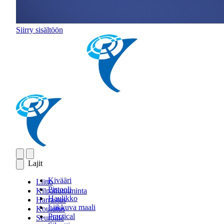
Siirry sisältöön
Lajit
Kivääri
Liitto
Pistooli
Kilpailutoiminta
Haulikko
Harrastus
Liikkuva maali
Koulutus
Practical
Seuroille