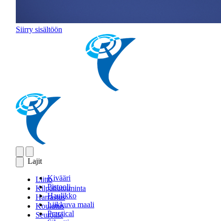
Siirry sisältöön
Lajit
Kivääri
Liitto
Pistooli
Kilpailutoiminta
Haulikko
Harrastus
Liikkuva maali
Koulutus
Practical
Seuroille