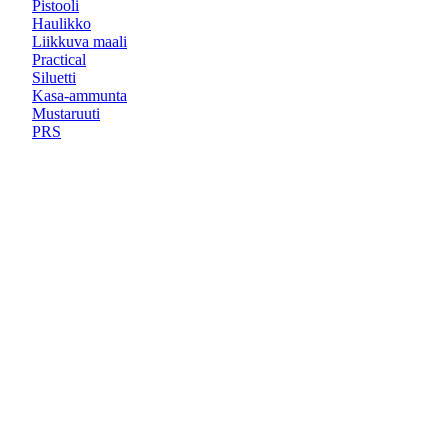
Pistooli
Haulikko
Liikkuva maali
Practical
Siluetti
Kasa-ammunta
Mustaruuti
PRS