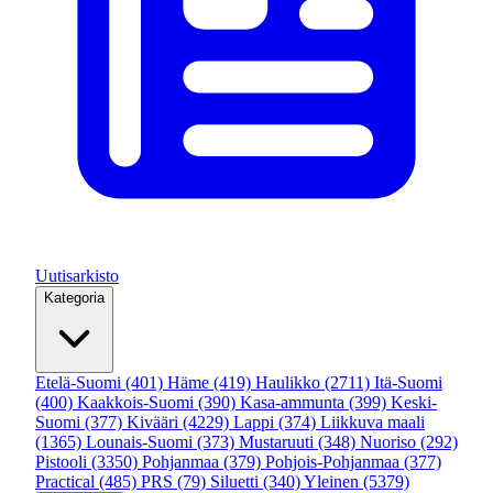
Uutisarkisto
Kategoria
Etelä-Suomi
(401)
Häme
(419)
Haulikko
(2711)
Itä-Suomi
(400)
Kaakkois-Suomi
(390)
Kasa-ammunta
(399)
Keski-
Suomi
(377)
Kivääri
(4229)
Lappi
(374)
Liikkuva maali
(1365)
Lounais-Suomi
(373)
Mustaruuti
(348)
Nuoriso
(292)
Pistooli
(3350)
Pohjanmaa
(379)
Pohjois-Pohjanmaa
(377)
Practical
(485)
PRS
(79)
Siluetti
(340)
Yleinen
(5379)