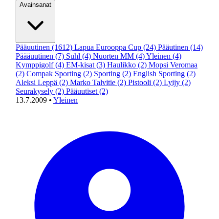
Avainsanat
Pääuutinen
(1612)
Lapua Eurooppa Cup
(24)
Pääutinen
(14)
Päääuutinen
(7)
Suhl
(4)
Nuorten MM
(4)
Yleinen
(4)
Kymppigolf
(4)
EM-kisat
(3)
Haulikko
(2)
Mopsi Veromaa
(2)
Compak Sporting
(2)
Sporting
(2)
English Sporting
(2)
Aleksi Leppä
(2)
Marko Talvitie
(2)
Pistooli
(2)
Lyijy
(2)
Seurakysely
(2)
Pääuutiset
(2)
13.7.2009
•
Yleinen