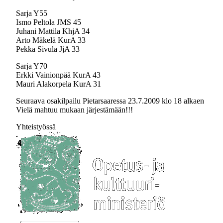
Sarja Y55
Ismo Peltola JMS 45
Juhani Mattila KhjA 34
Arto Mäkelä KurA 33
Pekka Sivula JjA 33
Sarja Y70
Erkki Vainionpää KurA 43
Mauri Alakorpela KurA 31
Seuraava osakilpailu Pietarsaaressa 23.7.2009 klo 18 alkaen
Vielä mahtuu mukaan järjestämään!!!
Yhteistyössä