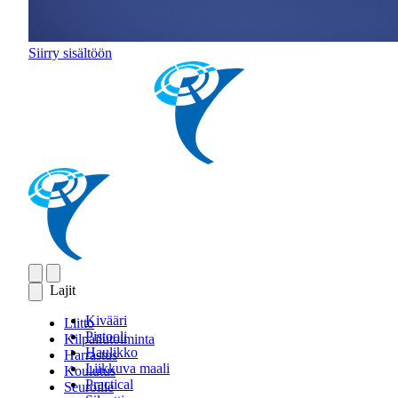
Siirry sisältöön
Lajit
Kivääri
Liitto
Pistooli
Kilpailutoiminta
Haulikko
Harrastus
Liikkuva maali
Koulutus
Practical
Seuroille