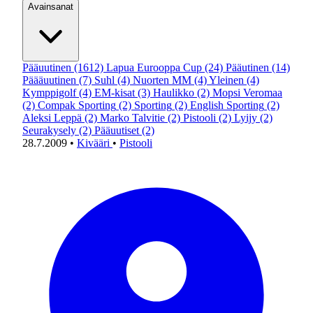
Avainsanat
Pääuutinen
(1612)
Lapua Eurooppa Cup
(24)
Pääutinen
(14)
Päääuutinen
(7)
Suhl
(4)
Nuorten MM
(4)
Yleinen
(4)
Kymppigolf
(4)
EM-kisat
(3)
Haulikko
(2)
Mopsi Veromaa
(2)
Compak Sporting
(2)
Sporting
(2)
English Sporting
(2)
Aleksi Leppä
(2)
Marko Talvitie
(2)
Pistooli
(2)
Lyijy
(2)
Seurakysely
(2)
Pääuutiset
(2)
28.7.2009
•
Kivääri
•
Pistooli