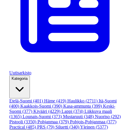
Uutisarkisto
Kategoria
Etelä-Suomi
(401)
Häme
(419)
Haulikko
(2711)
Itä-Suomi
(400)
Kaakkois-Suomi
(390)
Kasa-ammunta
(399)
Keski-
Suomi
(377)
Kivääri
(4229)
Lappi
(374)
Liikkuva maali
(1365)
Lounais-Suomi
(373)
Mustaruuti
(348)
Nuoriso
(292)
Pistooli
(3350)
Pohjanmaa
(379)
Pohjois-Pohjanmaa
(377)
Practical
(485)
PRS
(79)
Siluetti
(340)
Yleinen
(5377)