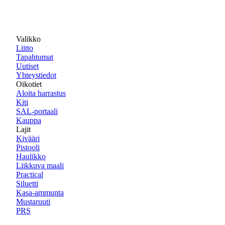
Valikko
Liitto
Tapahtumat
Uutiset
Yhteystiedot
Oikotiet
Aloita harrastus
Kiti
SAL-portaali
Kauppa
Lajit
Kivääri
Pistooli
Haulikko
Liikkuva maali
Practical
Siluetti
Kasa-ammunta
Mustaruuti
PRS