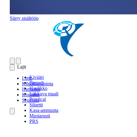
Siirry sisältöön
Lajit
Kivääri
Liitto
Pistooli
Kilpailutoiminta
Haulikko
Harrastus
Liikkuva maali
Koulutus
Practical
Seuroille
Siluetti
Kasa-ammunta
Mustaruuti
PRS