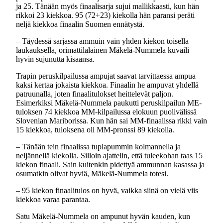
ja 25. Tänään myös finaalisarja sujui mallikkaasti, kun hän
rikkoi 23 kiekkoa. 95 (72+23) kiekolla hän paransi peräti
neljä kiekkoa finaalin Suomen ennätystä.
– Täydessä sarjassa ammuin vain yhden kiekon toisella
laukauksella, orimattilalainen Mäkelä-Nummela kuvaili
hyvin sujunutta kisaansa.
Trapin peruskilpailussa ampujat saavat tarvittaessa ampua
kaksi kertaa jokaista kiekkoa. Finaalin he ampuvat yhdellä
patruunalla, joten finaalitulokset heittelevät paljon.
Esimerkiksi Mäkelä-Nummela paukutti peruskilpailun ME-
tuloksen 74 kiekkoa MM-kilpailussa elokuun puolivälissä
Slovenian Mariborissa. Kun hän sai MM-finaalissa rikki vain
15 kiekkoa, tuloksena oli MM-pronssi 89 kiekolla.
– Tänään tein finaalissa tuplapummin kolmannella ja
neljännellä kiekolla. Silloin ajattelin, että tuleekohan taas 15
kiekon finaali. Sain kuitenkin pidettyä ammunnan kasassa ja
osumatkin olivat hyviä, Mäkelä-Nummela totesi.
– 95 kiekon finaalitulos on hyvä, vaikka siinä on vielä viis
kiekkoa varaa parantaa.
Satu Mäkelä-Nummela on ampunut hyvän kauden, kun