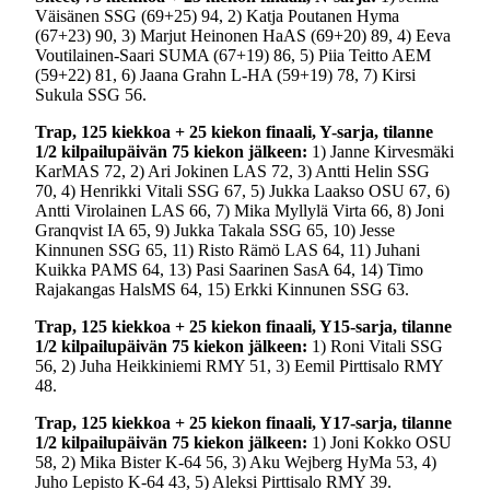
Väisänen SSG (69+25) 94, 2) Katja Poutanen Hyma
(67+23) 90, 3) Marjut Heinonen HaAS (69+20) 89, 4) Eeva
Voutilainen-Saari SUMA (67+19) 86, 5) Piia Teitto AEM
(59+22) 81, 6) Jaana Grahn L-HA (59+19) 78, 7) Kirsi
Sukula SSG 56.
Trap, 125 kiekkoa + 25 kiekon finaali, Y-sarja, tilanne
1/2 kilpailupäivän 75 kiekon jälkeen:
1) Janne Kirvesmäki
KarMAS 72, 2) Ari Jokinen LAS 72, 3) Antti Helin SSG
70, 4) Henrikki Vitali SSG 67, 5) Jukka Laakso OSU 67, 6)
Antti Virolainen LAS 66, 7) Mika Myllylä Virta 66, 8) Joni
Granqvist IA 65, 9) Jukka Takala SSG 65, 10) Jesse
Kinnunen SSG 65, 11) Risto Rämö LAS 64, 11) Juhani
Kuikka PAMS 64, 13) Pasi Saarinen SasA 64, 14) Timo
Rajakangas HalsMS 64, 15) Erkki Kinnunen SSG 63.
Trap, 125 kiekkoa + 25 kiekon finaali, Y15-sarja, tilanne
1/2 kilpailupäivän 75 kiekon jälkeen:
1) Roni Vitali SSG
56, 2) Juha Heikkiniemi RMY 51, 3) Eemil Pirttisalo RMY
48.
Trap, 125 kiekkoa + 25 kiekon finaali, Y17-sarja, tilanne
1/2 kilpailupäivän 75 kiekon jälkeen:
1) Joni Kokko OSU
58, 2) Mika Bister K-64 56, 3) Aku Wejberg HyMa 53, 4)
Juho Lepisto K-64 43, 5) Aleksi Pirttisalo RMY 39.