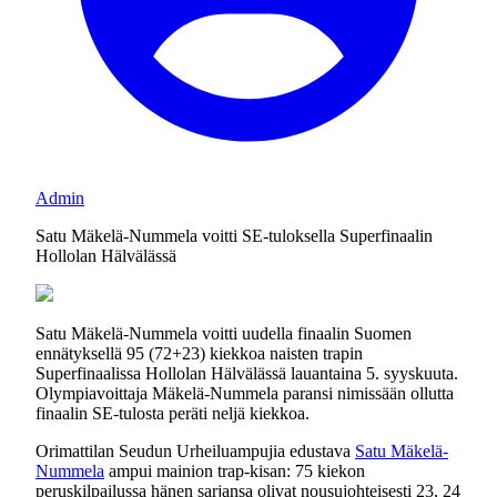
Admin
Satu Mäkelä-Nummela voitti SE-tuloksella Superfinaalin
Hollolan Hälvälässä
Satu Mäkelä-Nummela voitti uudella finaalin Suomen
ennätyksellä 95 (72+23) kiekkoa naisten trapin
Superfinaalissa Hollolan Hälvälässä lauantaina 5. syyskuuta.
Olympiavoittaja Mäkelä-Nummela paransi nimissään ollutta
finaalin SE-tulosta peräti neljä kiekkoa.
Orimattilan Seudun Urheiluampujia edustava
Satu Mäkelä-
Nummela
ampui mainion trap-kisan: 75 kiekon
peruskilpailussa hänen sarjansa olivat nousujohteisesti 23, 24