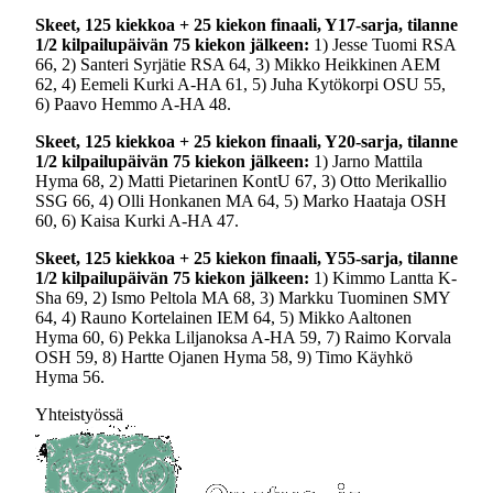
Skeet, 125 kiekkoa + 25 kiekon finaali, Y17-sarja, tilanne
1/2 kilpailupäivän 75 kiekon jälkeen:
1) Jesse Tuomi RSA
66, 2) Santeri Syrjätie RSA 64, 3) Mikko Heikkinen AEM
62, 4) Eemeli Kurki A-HA 61, 5) Juha Kytökorpi OSU 55,
6) Paavo Hemmo A-HA 48.
Skeet, 125 kiekkoa + 25 kiekon finaali, Y20-sarja, tilanne
1/2 kilpailupäivän 75 kiekon jälkeen:
1) Jarno Mattila
Hyma 68, 2) Matti Pietarinen KontU 67, 3) Otto Merikallio
SSG 66, 4) Olli Honkanen MA 64, 5) Marko Haataja OSH
60, 6) Kaisa Kurki A-HA 47.
Skeet, 125 kiekkoa + 25 kiekon finaali, Y55-sarja, tilanne
1/2 kilpailupäivän 75 kiekon jälkeen:
1) Kimmo Lantta K-
Sha 69, 2) Ismo Peltola MA 68, 3) Markku Tuominen SMY
64, 4) Rauno Kortelainen IEM 64, 5) Mikko Aaltonen
Hyma 60, 6) Pekka Liljanoksa A-HA 59, 7) Raimo Korvala
OSH 59, 8) Hartte Ojanen Hyma 58, 9) Timo Käyhkö
Hyma 56.
Yhteistyössä