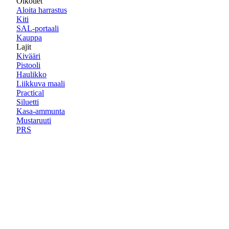
Oikotiet
Aloita harrastus
Kiti
SAL-portaali
Kauppa
Lajit
Kivääri
Pistooli
Haulikko
Liikkuva maali
Practical
Siluetti
Kasa-ammunta
Mustaruuti
PRS