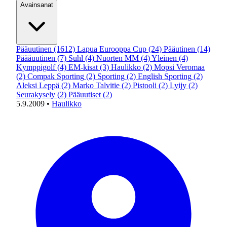
Avainsanat
Pääuutinen
(1612)
Lapua Eurooppa Cup
(24)
Pääutinen
(14)
Päääuutinen
(7)
Suhl
(4)
Nuorten MM
(4)
Yleinen
(4)
Kymppigolf
(4)
EM-kisat
(3)
Haulikko
(2)
Mopsi Veromaa
(2)
Compak Sporting
(2)
Sporting
(2)
English Sporting
(2)
Aleksi Leppä
(2)
Marko Talvitie
(2)
Pistooli
(2)
Lyijy
(2)
Seurakysely
(2)
Pääuutiset
(2)
5.9.2009
•
Haulikko