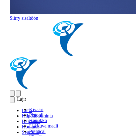
Siirry sisältöön
Lajit
Kivääri
Liitto
Pistooli
Kilpailutoiminta
Haulikko
Harrastus
Liikkuva maali
Koulutus
Practical
Seuroille