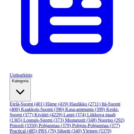
Uutisarkisto
Kategoria
Etelä-Suomi
(401)
Häme
(419)
Haulikko
(2711)
Itä-Suomi
(400)
Kaakkois-Suomi
(390)
Kasa-ammunta
(399)
Keski-
Suomi
(377)
Kivääri
(4229)
Lappi
(374)
Liikkuva maali
(1365)
Lounais-Suomi
(373)
Mustaruuti
(348)
Nuoriso
(292)
Pistooli
(3350)
Pohjanmaa
(379)
Pohjois-Pohjanmaa
(377)
Practical
(485)
PRS
(79)
Siluetti
(340)
Yleinen
(5379)