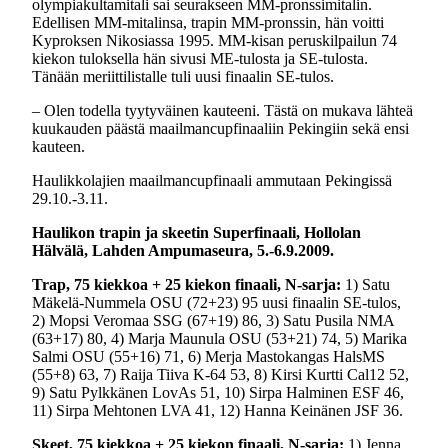
olympiakultamitali sai seurakseen MM-pronssimitalin.
Edellisen MM-mitalinsa, trapin MM-pronssin, hän voitti
Kyproksen Nikosiassa 1995. MM-kisan peruskilpailun 74
kiekon tuloksella hän sivusi ME-tulosta ja SE-tulosta.
Tänään meriittilistalle tuli uusi finaalin SE-tulos.
– Olen todella tyytyväinen kauteeni. Tästä on mukava lähteä
kuukauden päästä maailmancupfinaaliin Pekingiin sekä ensi
kauteen.
Haulikkolajien maailmancupfinaali ammutaan Pekingissä
29.10.-3.11.
Haulikon trapin ja skeetin Superfinaali, Hollolan
Hälvälä, Lahden Ampumaseura, 5.-6.9.2009.
Trap, 75 kiekkoa + 25 kiekon finaali, N-sarja:
1) Satu
Mäkelä-Nummela OSU (72+23) 95 uusi finaalin SE-tulos,
2) Mopsi Veromaa SSG (67+19) 86, 3) Satu Pusila NMA
(63+17) 80, 4) Marja Maunula OSU (53+21) 74, 5) Marika
Salmi OSU (55+16) 71, 6) Merja Mastokangas HalsMS
(55+8) 63, 7) Raija Tiiva K-64 53, 8) Kirsi Kurtti Cal12 52,
9) Satu Pylkkänen LovAs 51, 10) Sirpa Halminen ESF 46,
11) Sirpa Mehtonen LVA 41, 12) Hanna Keinänen JSF 36.
Skeet, 75 kiekkoa + 25 kiekon finaali, N-sarja:
1) Jenna