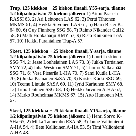
Trap, 125 kiekkoa + 25 kiekon finaali, Y55-sarja, tilanne
1/2 kilpailupäivän 75 kiekon jälkeen:
1) Aimo Paasela
RASSI 63, 2) Ari Lehtonen LAS 62, 3) Pertti Tihtonen
MKMS 61, 4) Heikki Siivonen LAS 61, 5) Harri Bister K-
64 60, 6) Guy Finnberg SSG 58, 7) Raimo Nikander Cal12
58, 8) Matti Honkaharju RMY 57, 9) Risto Kaukinen LoA
57, 10) Heikki Parantainen Trap-A 57.
Skeet, 125 kiekkoa + 25 kiekon finaali, Y-sarja, tilanne
1/2 kilpailupäivän 75 kiekon jälkeen:
1) Lauri Leskinen
SSG 74, 2) Jesse Louhelainen LAS 73, 3) Jukka Turtiainen
SMY 72, 4) Juha Westman SMY 71, 5) Tuomo Valkeapää
SSG 71, 6) Vesa Pietarila L-HA 70, 7) Sami Kutila L-HA
70, 8) Jukka Paananen SaSA 70, 9) Krister Kärki SSG 69,
10) Teemu Lintula SASA 69, 11) Jyrki Karhunen SMY 68,
12) Timo Laitinen SSG 68, 13) Heikki Järvinen A-HA 67,
14) Marko Rouhelmaa MKMS 67, 15) Arto Hamonen MA
67.
Skeet, 125 kiekkoa + 25 kiekon finaali, Y15-sarja, tilanne
1/2 kilpailupäivän 75 kiekon jälkeen:
1) Henri Sorvo K-
SHa 65, 2) Miika Tanneraho RSA 58, 3) Janne Vallioniemi
A-HA 54, 4) Eetu Kallioinen A-HA 53, 5) Timi Vallioniemi
A-HA 48.