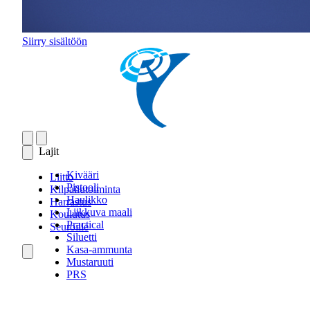
Siirry sisältöön
Lajit
Kivääri
Liitto
Pistooli
Kilpailutoiminta
Haulikko
Harrastus
Liikkuva maali
Koulutus
Practical
Seuroille
Siluetti
Kasa-ammunta
Mustaruuti
PRS