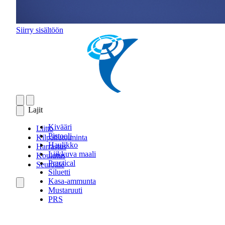
Siirry sisältöön
Lajit
Kivääri
Liitto
Pistooli
Kilpailutoiminta
Haulikko
Harrastus
Liikkuva maali
Koulutus
Practical
Seuroille
Siluetti
Kasa-ammunta
Mustaruuti
PRS