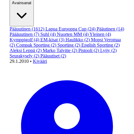
Avainsanat
Pääuutinen
(1612)
Lapua Eurooppa Cup
(24)
Pääutinen
(14)
Päääuutinen
(7)
Suhl
(4)
Nuorten MM
(4)
Yleinen
(4)
Kymppigolf
(4)
EM-kisat
(3)
Haulikko
(2)
Mopsi Veromaa
(2)
Compak Sporting
(2)
Sporting
(2)
English Sporting
(2)
Aleksi Leppä
(2)
Marko Talvitie
(2)
Pistooli
(2)
Lyijy
(2)
Seurakysely
(2)
Pääuutiset
(2)
29.1.2010
•
Kivääri