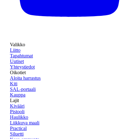
Valikko
Liitto
Tapahtumat
Uutiset
Yhteystiedot
Oikotiet
Aloita harrastus
Kiti
SAL-portaali
Kauppa
Lajit
Kivääri
Pistooli
Haulikko
Liikkuva maali
Practical
Siluetti