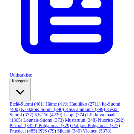
Uutisarkisto
Kategoria
Etelä-Suomi
(401)
Häme
(419)
Haulikko
(2711)
Itä-Suomi
(400)
Kaakkois-Suomi
(390)
Kasa-ammunta
(399)
Keski-
Suomi
(377)
Kivääri
(4229)
Lappi
(374)
Liikkuva maali
(1365)
Lounais-Suomi
(373)
Mustaruuti
(348)
Nuoriso
(292)
Pistooli
(3350)
Pohjanmaa
(379)
Pohjois-Pohjanmaa
(377)
Practical
(485)
PRS
(79)
Siluetti
(340)
Yleinen
(5378)