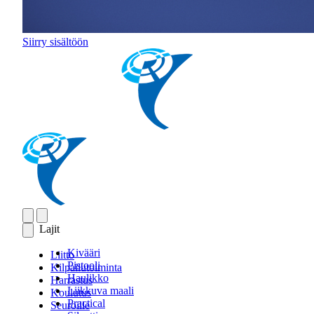
Siirry sisältöön
Lajit
Kivääri
Liitto
Pistooli
Kilpailutoiminta
Haulikko
Harrastus
Liikkuva maali
Koulutus
Practical
Seuroille