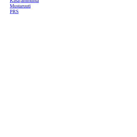
Kasa-ammunta
Mustaruuti
PRS