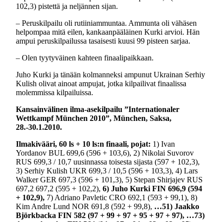
102,3) pistettä ja neljännen sijan.
– Peruskilpailu oli rutiiniammuntaa. Ammunta oli vähäsen
helpompaa mitä eilen, kankaanpääläinen Kurki arvioi. Hän
ampui peruskilpailussa tasaisesti kuusi 99 pisteen sarjaa.
– Olen tyytyväinen kahteen finaalipaikkaan.
Juho Kurki ja tänään kolmanneksi ampunut Ukrainan Serhiy
Kulish olivat ainoat ampujat, jotka kilpailivat finaalissa
molemmissa kilpailuissa.
Kansainvälinen ilma-asekilpailu ”Internationaler
Wettkampf München 2010”, München, Saksa,
28.-30.1.2010.
Ilmakivääri, 60 ls + 10 ls:n finaali, pojat:
1) Ivan
Yordanov BUL 699,6 (596 + 103,6), 2) Nikolai Suvorov
RUS 699,3 / 10,7 uusinnassa toisesta sijasta (597 + 102,3),
3) Serhiy Kulish UKR 699,3 / 10,5 (596 + 103,3), 4) Lars
Walker GER 697,3 (596 + 101,3), 5) Stepan Shirjajev RUS
697,2 697,2 (595 + 102,2),
6) Juho Kurki FIN 696,9 (594
+ 102,9),
7) Adriano Pavletic CRO 692,1 (593 + 99,1), 8)
Kim Andre Lund NOR 691,8 (592 + 99,8),
…51) Jaakko
Björkbacka FIN 582 (97 + 99 + 97 + 95 + 97 + 97), …73)