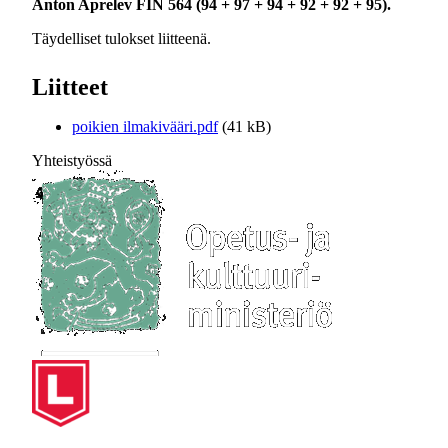
Anton Aprelev FIN 564 (94 + 97 + 94 + 92 + 92 + 95).
Täydelliset tulokset liitteenä.
Liitteet
poikien ilmakivääri.pdf
(41 kB)
Yhteistyössä