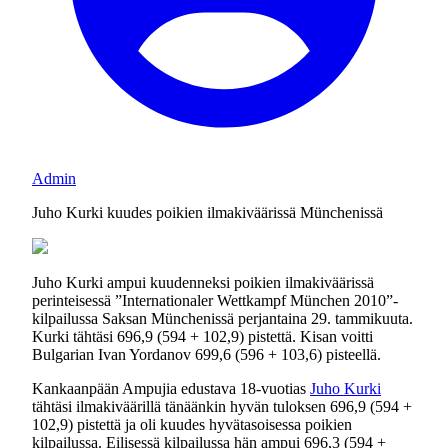
Admin
Juho Kurki kuudes poikien ilmakiväärissä Münchenissä
Juho Kurki ampui kuudenneksi poikien ilmakiväärissä
perinteisessä ”Internationaler Wettkampf München 2010”-
kilpailussa Saksan Münchenissä perjantaina 29. tammikuuta.
Kurki tähtäsi 696,9 (594 + 102,9) pistettä. Kisan voitti
Bulgarian Ivan Yordanov 699,6 (596 + 103,6) pisteellä.
Kankaanpään Ampujia edustava 18-vuotias
Juho Kurki
tähtäsi ilmakiväärillä tänäänkin hyvän tuloksen 696,9 (594 +
102,9) pistettä ja oli kuudes hyvätasoisessa poikien
kilpailussa. Eilisessä kilpailussa hän ampui 696,3 (594 +