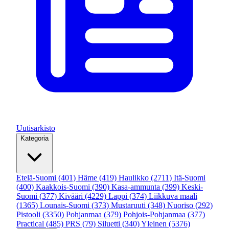
Uutisarkisto
Kategoria
Etelä-Suomi
(401)
Häme
(419)
Haulikko
(2711)
Itä-Suomi
(400)
Kaakkois-Suomi
(390)
Kasa-ammunta
(399)
Keski-
Suomi
(377)
Kivääri
(4229)
Lappi
(374)
Liikkuva maali
(1365)
Lounais-Suomi
(373)
Mustaruuti
(348)
Nuoriso
(292)
Pistooli
(3350)
Pohjanmaa
(379)
Pohjois-Pohjanmaa
(377)
Practical
(485)
PRS
(79)
Siluetti
(340)
Yleinen
(5376)