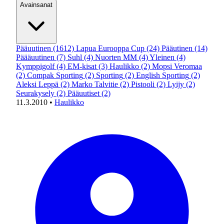
Avainsanat
Pääuutinen
(1612)
Lapua Eurooppa Cup
(24)
Pääutinen
(14)
Päääuutinen
(7)
Suhl
(4)
Nuorten MM
(4)
Yleinen
(4)
Kymppigolf
(4)
EM-kisat
(3)
Haulikko
(2)
Mopsi Veromaa
(2)
Compak Sporting
(2)
Sporting
(2)
English Sporting
(2)
Aleksi Leppä
(2)
Marko Talvitie
(2)
Pistooli
(2)
Lyijy
(2)
Seurakysely
(2)
Pääuutiset
(2)
11.3.2010
•
Haulikko