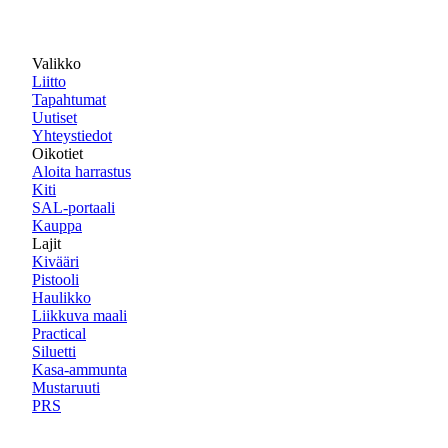
Valikko
Liitto
Tapahtumat
Uutiset
Yhteystiedot
Oikotiet
Aloita harrastus
Kiti
SAL-portaali
Kauppa
Lajit
Kivääri
Pistooli
Haulikko
Liikkuva maali
Practical
Siluetti
Kasa-ammunta
Mustaruuti
PRS