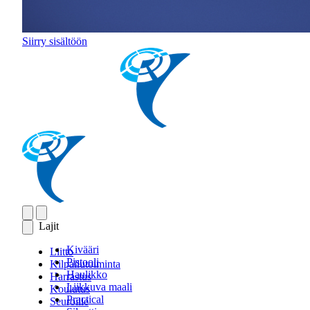
Siirry sisältöön
Lajit
Kivääri
Liitto
Pistooli
Kilpailutoiminta
Haulikko
Harrastus
Liikkuva maali
Koulutus
Practical
Seuroille