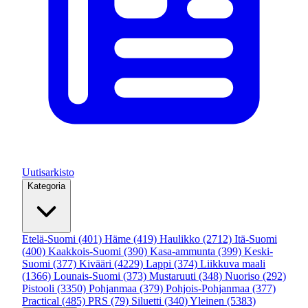
Uutisarkisto
Kategoria
Etelä-Suomi
(401)
Häme
(419)
Haulikko
(2712)
Itä-Suomi
(400)
Kaakkois-Suomi
(390)
Kasa-ammunta
(399)
Keski-
Suomi
(377)
Kivääri
(4229)
Lappi
(374)
Liikkuva maali
(1366)
Lounais-Suomi
(373)
Mustaruuti
(348)
Nuoriso
(292)
Pistooli
(3350)
Pohjanmaa
(379)
Pohjois-Pohjanmaa
(377)
Practical
(485)
PRS
(79)
Siluetti
(340)
Yleinen
(5383)