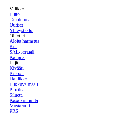
Valikko
Liitto
Tapahtumat
Uutiset
Yhteystiedot
Oikotiet
Aloita harrastus
Kiti
SAL-portaali
Kauppa
Lajit
Kivääri
Pistooli
Haulikko
Liikkuva maali
Practical
Siluetti
Kasa-ammunta
Mustaruuti
PRS