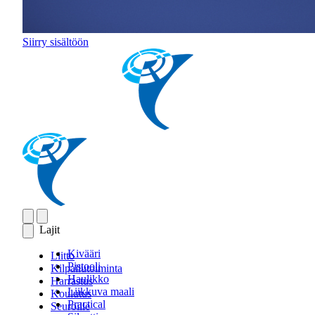
Siirry sisältöön
Lajit
Kivääri
Liitto
Pistooli
Kilpailutoiminta
Haulikko
Harrastus
Liikkuva maali
Koulutus
Practical
Seuroille