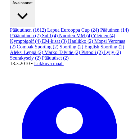
Avainsanat
Pääuutinen
(1612)
Lapua Eurooppa Cup
(24)
Pääutinen
(14)
Päääuutinen
(7)
Suhl
(4)
Nuorten MM
(4)
Yleinen
(4)
Kymppigolf
(4)
EM-kisat
(3)
Haulikko
(2)
Mopsi Veromaa
(2)
Compak Sporting
(2)
Sporting
(2)
English Sporting
(2)
Aleksi Leppä
(2)
Marko Talvitie
(2)
Pistooli
(2)
Lyijy
(2)
Seurakysely
(2)
Pääuutiset
(2)
13.3.2010
•
Liikkuva maali