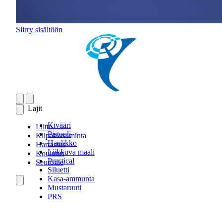
Siirry sisältöön
Lajit
Kivääri
Liitto
Pistooli
Kilpailutoiminta
Haulikko
Harrastus
Liikkuva maali
Koulutus
Practical
Seuroille
Siluetti
Kasa-ammunta
Mustaruuti
PRS