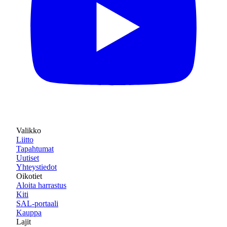
Valikko
Liitto
Tapahtumat
Uutiset
Yhteystiedot
Oikotiet
Aloita harrastus
Kiti
SAL-portaali
Kauppa
Lajit