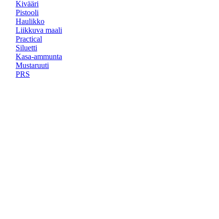
Kivääri
Pistooli
Haulikko
Liikkuva maali
Practical
Siluetti
Kasa-ammunta
Mustaruuti
PRS