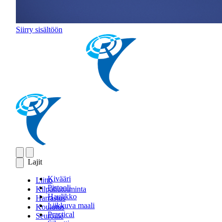
Siirry sisältöön
Lajit
Kivääri
Liitto
Pistooli
Kilpailutoiminta
Haulikko
Harrastus
Liikkuva maali
Koulutus
Practical
Seuroille