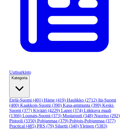
Uutisarkisto
Kategoria
Etelä-Suomi
(401)
Häme
(419)
Haulikko
(2712)
Itä-Suomi
(400)
Kaakkois-Suomi
(390)
Kasa-ammunta
(399)
Keski-
Suomi
(377)
Kivääri
(4229)
Lappi
(374)
Liikkuva maali
(1366)
Lounais-Suomi
(373)
Mustaruuti
(348)
Nuoriso
(292)
Pistooli
(3350)
Pohjanmaa
(379)
Pohjois-Pohjanmaa
(377)
Practical
(485)
PRS
(79)
Siluetti
(340)
Yleinen
(5383)