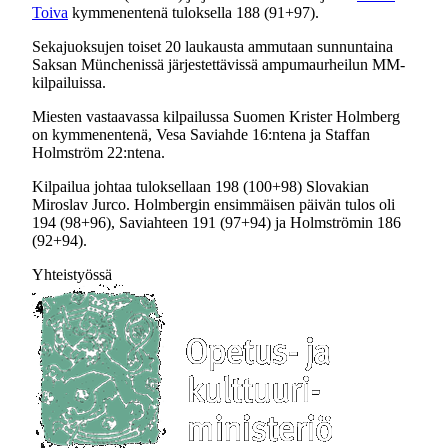
Toiva
kymmenentenä tuloksella 188 (91+97).
Sekajuoksujen toiset 20 laukausta ammutaan sunnuntaina
Saksan Münchenissä järjestettävissä ampumaurheilun MM-
kilpailuissa.
Miesten vastaavassa kilpailussa Suomen Krister Holmberg
on kymmenentenä, Vesa Saviahde 16:ntena ja Staffan
Holmström 22:ntena.
Kilpailua johtaa tuloksellaan 198 (100+98) Slovakian
Miroslav Jurco. Holmbergin ensimmäisen päivän tulos oli
194 (98+96), Saviahteen 191 (97+94) ja Holmströmin 186
(92+94).
Yhteistyössä