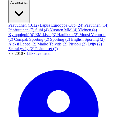
Avainsanat
Pääuutinen
(1612)
Lapua Eurooppa Cup
(24)
Pääutinen
(14)
Päääuutinen
(7)
Suhl
(4)
Nuorten MM
(4)
Yleinen
(4)
Kymppigolf
(4)
EM-kisat
(3)
Haulikko
(2)
Mopsi Veromaa
(2)
Compak Sporting
(2)
Sporting
(2)
English Sporting
(2)
Aleksi Leppä
(2)
Marko Talvitie
(2)
Pistooli
(2)
Lyijy
(2)
Seurakysely
(2)
Pääuutiset
(2)
7.8.2010
•
Liikkuva maali