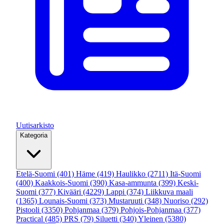
Uutisarkisto
Kategoria
Etelä-Suomi
(401)
Häme
(419)
Haulikko
(2711)
Itä-Suomi
(400)
Kaakkois-Suomi
(390)
Kasa-ammunta
(399)
Keski-
Suomi
(377)
Kivääri
(4229)
Lappi
(374)
Liikkuva maali
(1365)
Lounais-Suomi
(373)
Mustaruuti
(348)
Nuoriso
(292)
Pistooli
(3350)
Pohjanmaa
(379)
Pohjois-Pohjanmaa
(377)
Practical
(485)
PRS
(79)
Siluetti
(340)
Yleinen
(5380)