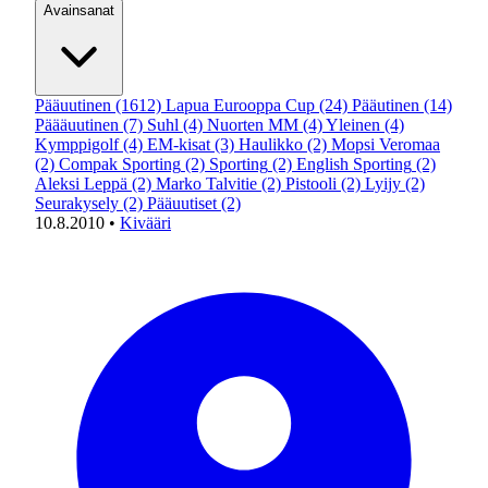
Avainsanat
Pääuutinen
(1612)
Lapua Eurooppa Cup
(24)
Pääutinen
(14)
Päääuutinen
(7)
Suhl
(4)
Nuorten MM
(4)
Yleinen
(4)
Kymppigolf
(4)
EM-kisat
(3)
Haulikko
(2)
Mopsi Veromaa
(2)
Compak Sporting
(2)
Sporting
(2)
English Sporting
(2)
Aleksi Leppä
(2)
Marko Talvitie
(2)
Pistooli
(2)
Lyijy
(2)
Seurakysely
(2)
Pääuutiset
(2)
10.8.2010
•
Kivääri