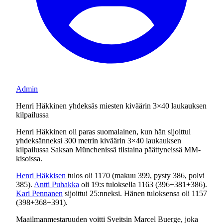
Admin
Henri Häkkinen yhdeksäs miesten kiväärin 3×40 laukauksen
kilpailussa
Henri Häkkinen oli paras suomalainen, kun hän sijoittui
yhdeksänneksi 300 metrin kiväärin 3×40 laukauksen
kilpailussa Saksan Münchenissä tiistaina päättyneissä MM-
kisoissa.
Henri Häkkisen
tulos oli 1170 (makuu 399, pysty 386, polvi
385).
Antti Puhakka
oli 19:s tuloksella 1163 (396+381+386).
Kari Pennanen
sijoittui 25:nneksi. Hänen tuloksensa oli 1157
(398+368+391).
Maailmanmestaruuden voitti Sveitsin Marcel Buerge, joka