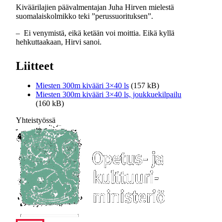
Kiväärilajien päävalmentajan Juha Hirven mielestä
suomalaiskolmikko teki ”perussuorituksen”.
‒ Ei venymistä, eikä ketään voi moittia. Eikä kyllä
hehkuttaakaan, Hirvi sanoi.
Liitteet
Miesten 300m kivääri 3×40 ls
(157 kB)
Miesten 300m kivääri 3×40 ls, joukkuekilpailu
(160 kB)
Yhteistyössä