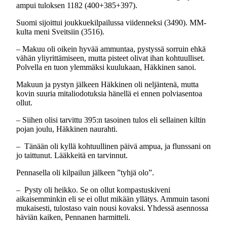
ampui tuloksen 1182 (400+385+397).
Suomi sijoittui joukkuekilpailussa viidenneksi (3490). MM-
kulta meni Sveitsiin (3516).
‒ Makuu oli oikein hyvää ammuntaa, pystyssä sorruin ehkä
vähän yliyrittämiseen, mutta pisteet olivat ihan kohtuulliset.
Polvella en tuon ylemmäksi kuulukaan, Häkkinen sanoi.
Makuun ja pystyn jälkeen Häkkinen oli neljäntenä, mutta
kovin suuria mitaliodotuksia hänellä ei ennen polviasentoa
ollut.
‒ Siihen olisi tarvittu 395:n tasoinen tulos eli sellainen kiltin
pojan joulu, Häkkinen naurahti.
‒ Tänään oli kyllä kohtuullinen päivä ampua, ja flunssani on
jo taittunut. Lääkkeitä en tarvinnut.
Pennasella oli kilpailun jälkeen ”tyhjä olo”.
‒ Pysty oli heikko. Se on ollut kompastuskiveni
aikaisemminkin eli se ei ollut mikään yllätys. Ammuin tasoni
mukaisesti, tulostaso vain nousi kovaksi. Yhdessä asennossa
häviän kaiken, Pennanen harmitteli.