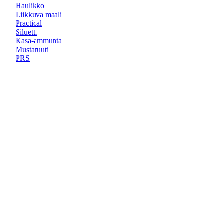
Haulikko
Liikkuva maali
Practical
Siluetti
Kasa-ammunta
Mustaruuti
PRS