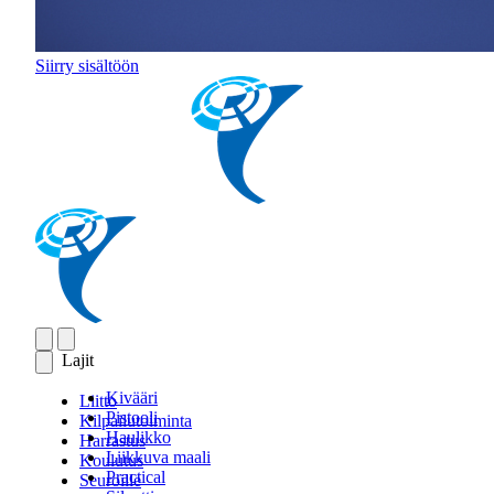
Siirry sisältöön
Lajit
Kivääri
Liitto
Pistooli
Kilpailutoiminta
Haulikko
Harrastus
Liikkuva maali
Koulutus
Practical
Seuroille