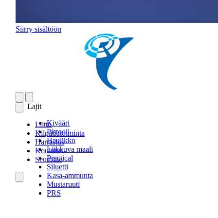
Siirry sisältöön
Lajit
Kivääri
Liitto
Pistooli
Kilpailutoiminta
Haulikko
Harrastus
Liikkuva maali
Koulutus
Practical
Seuroille
Siluetti
Kasa-ammunta
Mustaruuti
PRS