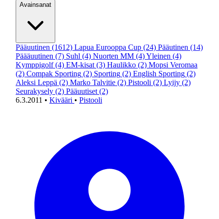
Avainsanat
Pääuutinen
(1612)
Lapua Eurooppa Cup
(24)
Pääutinen
(14)
Päääuutinen
(7)
Suhl
(4)
Nuorten MM
(4)
Yleinen
(4)
Kymppigolf
(4)
EM-kisat
(3)
Haulikko
(2)
Mopsi Veromaa
(2)
Compak Sporting
(2)
Sporting
(2)
English Sporting
(2)
Aleksi Leppä
(2)
Marko Talvitie
(2)
Pistooli
(2)
Lyijy
(2)
Seurakysely
(2)
Pääuutiset
(2)
6.3.2011
•
Kivääri
•
Pistooli