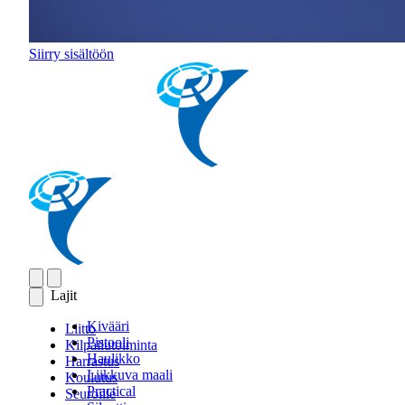
Siirry sisältöön
Lajit
Kivääri
Liitto
Pistooli
Kilpailutoiminta
Haulikko
Harrastus
Liikkuva maali
Koulutus
Practical
Seuroille