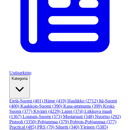
Uutisarkisto
Kategoria
Etelä-Suomi
(401)
Häme
(419)
Haulikko
(2712)
Itä-Suomi
(400)
Kaakkois-Suomi
(390)
Kasa-ammunta
(399)
Keski-
Suomi
(377)
Kivääri
(4229)
Lappi
(374)
Liikkuva maali
(1367)
Lounais-Suomi
(373)
Mustaruuti
(348)
Nuoriso
(292)
Pistooli
(3350)
Pohjanmaa
(379)
Pohjois-Pohjanmaa
(377)
Practical
(485)
PRS
(79)
Siluetti
(340)
Yleinen
(5385)