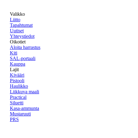
Valikko
Liitto
Tapahtumat
Uutiset
Yhteystiedot
Oikotiet
Aloita harrastus
Kiti
SAL-portaali
Kauppa
Lajit
Kivääri
Pistooli
Haulikko
Liikkuva maali
Practical
Siluetti
Kasa-ammunta
Mustaruuti
PRS