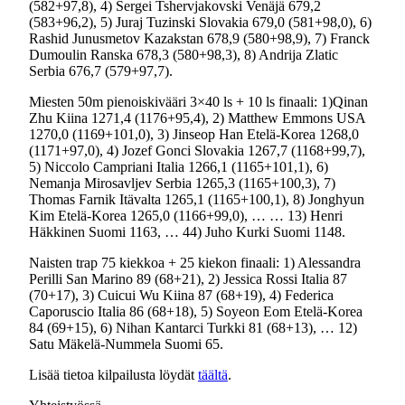
(582+97,8), 4) Sergei Tshervjakovski Venäjä 679,2
(583+96,2), 5) Juraj Tuzinski Slovakia 679,0 (581+98,0), 6)
Rashid Junusmetov Kazakstan 678,9 (580+98,9), 7) Franck
Dumoulin Ranska 678,3 (580+98,3), 8) Andrija Zlatic
Serbia 676,7 (579+97,7).
Miesten 50m pienoiskivääri 3×40 ls + 10 ls finaali: 1)Qinan
Zhu Kiina 1271,4 (1176+95,4), 2) Matthew Emmons USA
1270,0 (1169+101,0), 3) Jinseop Han Etelä-Korea 1268,0
(1171+97,0), 4) Jozef Gonci Slovakia 1267,7 (1168+99,7),
5) Niccolo Campriani Italia 1266,1 (1165+101,1), 6)
Nemanja Mirosavljev Serbia 1265,3 (1165+100,3), 7)
Thomas Farnik Itävalta 1265,1 (1165+100,1), 8) Jonghyun
Kim Etelä-Korea 1265,0 (1166+99,0), … … 13) Henri
Häkkinen Suomi 1163, … 44) Juho Kurki Suomi 1148.
Naisten trap 75 kiekkoa + 25 kiekon finaali: 1) Alessandra
Perilli San Marino 89 (68+21), 2) Jessica Rossi Italia 87
(70+17), 3) Cuicui Wu Kiina 87 (68+19), 4) Federica
Caporuscio Italia 86 (68+18), 5) Soyeon Eom Etelä-Korea
84 (69+15), 6) Nihan Kantarci Turkki 81 (68+13), … 12)
Satu Mäkelä-Nummela Suomi 65.
Lisää tietoa kilpailusta löydät
täältä
.