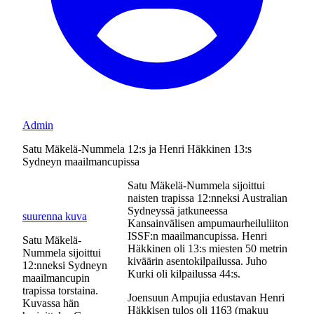
Admin
Satu Mäkelä-Nummela 12:s ja Henri Häkkinen 13:s
Sydneyn maailmancupissa
Satu Mäkelä-Nummela sijoittui
naisten trapissa 12:nneksi Australian
Sydneyssä jatkuneessa
suurenna kuva
Kansainvälisen ampumaurheiluliiton
ISSF:n maailmancupissa. Henri
Satu Mäkelä-
Häkkinen oli 13:s miesten 50 metrin
Nummela sijoittui
kiväärin asentokilpailussa. Juho
12:nneksi Sydneyn
Kurki oli kilpailussa 44:s.
maailmancupin
trapissa torstaina.
Joensuun Ampujia edustavan Henri
Kuvassa hän
Häkkisen tulos oli 1163 (makuu