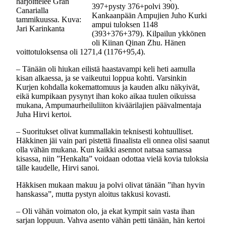
harjoittelee Gran
397+pysty 376+polvi 390).
Canarialla
Kankaanpään Ampujien Juho Kurki
tammikuussa. Kuva:
ampui tuloksen 1148
Jari Karinkanta
(393+376+379). Kilpailun ykkönen
oli Kiinan Qinan Zhu. Hänen
voittotuloksensa oli 1271,4 (1176+95,4).
‒ Tänään oli hiukan eilistä haastavampi keli heti aamulla
kisan alkaessa, ja se vaikeutui loppua kohti. Varsinkin
Kurjen kohdalla kokemattomuus ja kauden alku näkyivät,
eikä kumpikaan pysynyt ihan koko aikaa tuulen oikuissa
mukana, Ampumaurheiluliiton kiväärilajien päävalmentaja
Juha Hirvi kertoi.
‒ Suoritukset olivat kummallakin teknisesti kohtuulliset.
Häkkinen jäi vain pari pistettä finaalista eli onnea olisi saanut
olla vähän mukana. Kun kaikki asennot natsaa samassa
kisassa, niin ”Henkalta” voidaan odottaa vielä kovia tuloksia
tälle kaudelle, Hirvi sanoi.
Häkkisen mukaan makuu ja polvi olivat tänään ”ihan hyvin
hanskassa”, mutta pystyn aloitus takkusi kovasti.
‒ Oli vähän voimaton olo, ja ekat kympit sain vasta ihan
sarjan loppuun. Vahva asento vähän petti tänään, hän kertoi