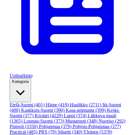
Uutisarkisto
Kategoria
Etelä-Suomi
(401)
Häme
(419)
Haulikko
(2711)
Itä-Suomi
(400)
Kaakkois-Suomi
(390)
Kasa-ammunta
(399)
Keski-
Suomi
(377)
Kivääri
(4229)
Lappi
(374)
Liikkuva maali
(1365)
Lounais-Suomi
(373)
Mustaruuti
(348)
Nuoriso
(292)
Pistooli
(3350)
Pohjanmaa
(379)
Pohjois-Pohjanmaa
(377)
Practical
(485)
PRS
(79)
Siluetti
(340)
Yleinen
(5378)