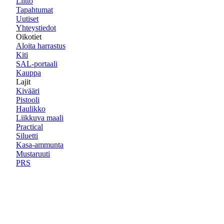
Liitto
Tapahtumat
Uutiset
Yhteystiedot
Oikotiet
Aloita harrastus
Kiti
SAL-portaali
Kauppa
Lajit
Kivääri
Pistooli
Haulikko
Liikkuva maali
Practical
Siluetti
Kasa-ammunta
Mustaruuti
PRS