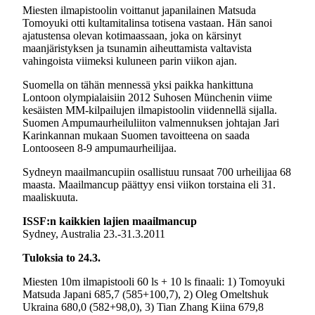
Miesten ilmapistoolin voittanut japanilainen Matsuda
Tomoyuki otti kultamitalinsa totisena vastaan. Hän sanoi
ajatustensa olevan kotimaassaan, joka on kärsinyt
maanjäristyksen ja tsunamin aiheuttamista valtavista
vahingoista viimeksi kuluneen parin viikon ajan.
Suomella on tähän mennessä yksi paikka hankittuna
Lontoon olympialaisiin 2012 Suhosen Münchenin viime
kesäisten MM-kilpailujen ilmapistoolin viidennellä sijalla.
Suomen Ampumaurheiluliiton valmennuksen johtajan Jari
Karinkannan mukaan Suomen tavoitteena on saada
Lontooseen 8-9 ampumaurheilijaa.
Sydneyn maailmancupiin osallistuu runsaat 700 urheilijaa 68
maasta. Maailmancup päättyy ensi viikon torstaina eli 31.
maaliskuuta.
ISSF:n kaikkien lajien maailmancup
Sydney, Australia 23.-31.3.2011
Tuloksia to 24.3.
Miesten 10m ilmapistooli 60 ls + 10 ls finaali: 1) Tomoyuki
Matsuda Japani 685,7 (585+100,7), 2) Oleg Omeltshuk
Ukraina 680,0 (582+98,0), 3) Tian Zhang Kiina 679,8