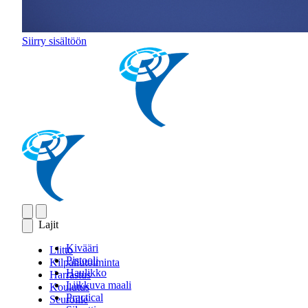
Siirry sisältöön
Lajit
Kivääri
Liitto
Pistooli
Kilpailutoiminta
Haulikko
Harrastus
Liikkuva maali
Koulutus
Practical
Seuroille