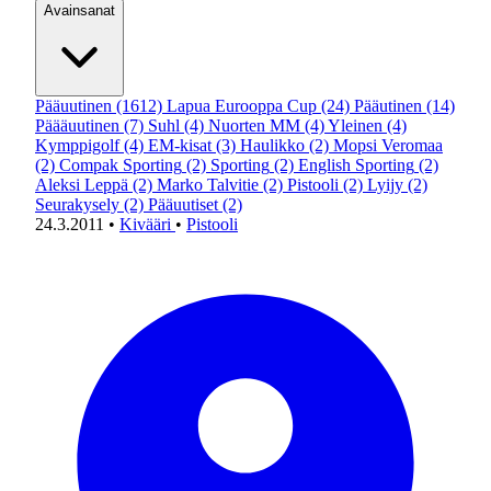
Avainsanat
Pääuutinen
(1612)
Lapua Eurooppa Cup
(24)
Pääutinen
(14)
Päääuutinen
(7)
Suhl
(4)
Nuorten MM
(4)
Yleinen
(4)
Kymppigolf
(4)
EM-kisat
(3)
Haulikko
(2)
Mopsi Veromaa
(2)
Compak Sporting
(2)
Sporting
(2)
English Sporting
(2)
Aleksi Leppä
(2)
Marko Talvitie
(2)
Pistooli
(2)
Lyijy
(2)
Seurakysely
(2)
Pääuutiset
(2)
24.3.2011
•
Kivääri
•
Pistooli