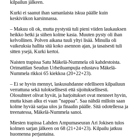
kilpailun jälkeen.
Kurki ei saanut ihan samanlaista iskua päälle kuin
keskiviikon karsinnassa.
‒ Makuu oli ok, mutta pystystä tuli pieni viiden laukauksen
heikko hetki ja siihen kolme kasia. Muuten pysty oli ihan
kelvollinen. Polven aikana tuuli yltyi lisää. Minulla oli
vaikeuksia hallita sitä koko asennon ajan, ja tasaisesti tuli
sitten ysejä, Kurki kertoi.
Naisten trapissa Satu Mäkelä-Nummela oli kahdestoista.
Orimattilan Seudun Urheiluampujia edustava Mäkelä-
Nummela rikkoi 65 kiekkoa (20+22+23).
‒ Ei se hyvin mennyt, laskusuhdanne edelliseen kilpailuun
verrattuna sekä tuloksellisesti että sijoituksellisesti.
Olosuhteet olivat hyvät, ja harjoitukset ovat menneet hyvin,
mutta kisan alku ei vaan ”nappaa”. Saa nähdä milloin saan
kolme hyvää sarjaa ulos ja finaalin päälle. Sitä odotellessa ja
treenatessa, Mäkelä-Nummela sanoi.
Miesten trapissa Lahden Ampumaseuran Ari Jokisen tulos
kolmen sarjan jälkeen on 68 (21+24+23). Kilpailu jatkuu
huomenna perjantaina.