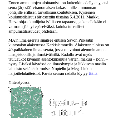
Ennen ammuntojen aloittamista on kuitenkin edellytetty, että
seura järjestää viranomaisen tarkastamille ammunnan
johtajille erillisen turvallisuuskoulutuksen. Kyseinen
koulutustilaisuus järjestettiin tiistaina 5.4.2011. Markku
Herzt ohjasi kuulijoita isälliseen tapaansa, ja kenellekään ei
varmaan jäänyt epäselväksi, kuinka turvalliset
ampumatilaisuudet johdetaan.
MA:n ilma-aserata sijaitsee entisen Savon Prikaatin
kuntotalon alakerrassa Karkialammella. Alakerran tiloissa on
40-paikkainen ilma-aserata, jossa on voinut aiemmin ampua
ilmapistoolilla ja ilmakiväärillä. Radalla ovat myös
tauluaukot kiväärin asentokilpailuja varten; makuu – polvi –
pysty. Lisäksi käytössä on ilmaolympia ja liikkuvan maalin
laitteisto sekä elektroniset Noptelin ja MegaLinkin
harjoittelulaitteistot. Kuvia seuran radalta löytyy
täältä
.
Yhteistyössä