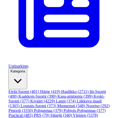
Uutisarkisto
Kategoria
Etelä-Suomi
(401)
Häme
(419)
Haulikko
(2711)
Itä-Suomi
(400)
Kaakkois-Suomi
(390)
Kasa-ammunta
(399)
Keski-
Suomi
(377)
Kivääri
(4229)
Lappi
(374)
Liikkuva maali
(1365)
Lounais-Suomi
(373)
Mustaruuti
(348)
Nuoriso
(292)
Pistooli
(3350)
Pohjanmaa
(379)
Pohjois-Pohjanmaa
(377)
Practical
(485)
PRS
(79)
Siluetti
(340)
Yleinen
(5378)