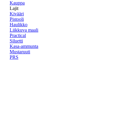
Kauppa
Lajit
Kivääri
Pistooli
Haulikko
Liikkuva maali
Practical
Siluetti
Kasa-ammunta
Mustaruuti
PRS