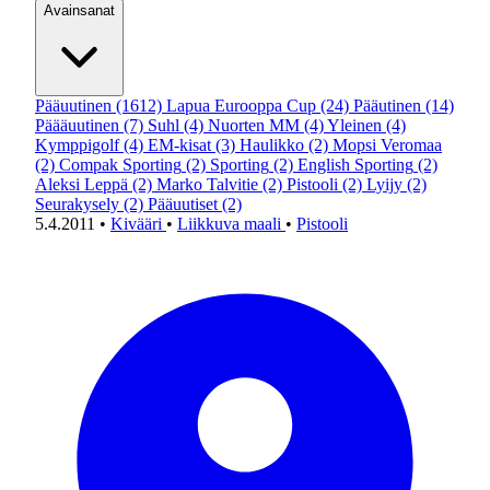
Avainsanat
Pääuutinen
(1612)
Lapua Eurooppa Cup
(24)
Pääutinen
(14)
Päääuutinen
(7)
Suhl
(4)
Nuorten MM
(4)
Yleinen
(4)
Kymppigolf
(4)
EM-kisat
(3)
Haulikko
(2)
Mopsi Veromaa
(2)
Compak Sporting
(2)
Sporting
(2)
English Sporting
(2)
Aleksi Leppä
(2)
Marko Talvitie
(2)
Pistooli
(2)
Lyijy
(2)
Seurakysely
(2)
Pääuutiset
(2)
5.4.2011
•
Kivääri
•
Liikkuva maali
•
Pistooli