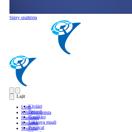
Siirry sisältöön
Lajit
Kivääri
Liitto
Pistooli
Kilpailutoiminta
Haulikko
Harrastus
Liikkuva maali
Koulutus
Practical
Seuroille