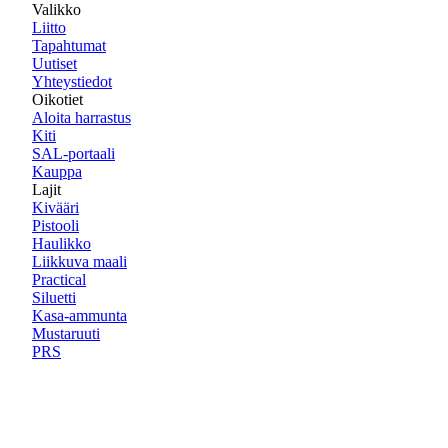
Valikko
Liitto
Tapahtumat
Uutiset
Yhteystiedot
Oikotiet
Aloita harrastus
Kiti
SAL-portaali
Kauppa
Lajit
Kivääri
Pistooli
Haulikko
Liikkuva maali
Practical
Siluetti
Kasa-ammunta
Mustaruuti
PRS