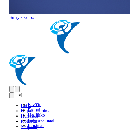
Siirry sisältöön
Lajit
Kivääri
Liitto
Pistooli
Kilpailutoiminta
Haulikko
Harrastus
Liikkuva maali
Koulutus
Practical
Seuroille