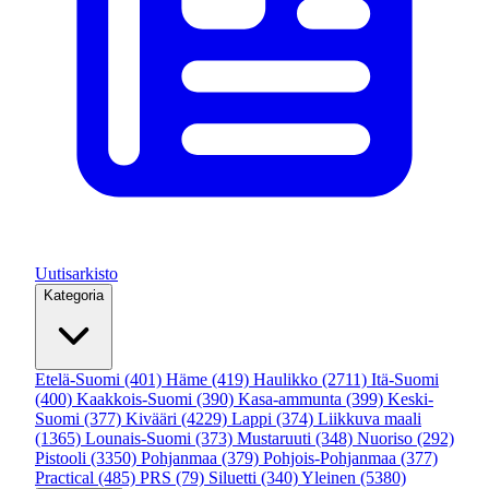
Uutisarkisto
Kategoria
Etelä-Suomi
(401)
Häme
(419)
Haulikko
(2711)
Itä-Suomi
(400)
Kaakkois-Suomi
(390)
Kasa-ammunta
(399)
Keski-
Suomi
(377)
Kivääri
(4229)
Lappi
(374)
Liikkuva maali
(1365)
Lounais-Suomi
(373)
Mustaruuti
(348)
Nuoriso
(292)
Pistooli
(3350)
Pohjanmaa
(379)
Pohjois-Pohjanmaa
(377)
Practical
(485)
PRS
(79)
Siluetti
(340)
Yleinen
(5380)