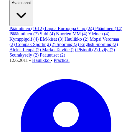
Avainsanat
Pääuutinen
(1612)
Lapua Eurooppa Cup
(24)
Pääutinen
(14)
Päääuutinen
(7)
Suhl
(4)
Nuorten MM
(4)
Yleinen
(4)
Kymppigolf
(4)
EM-kisat
(3)
Haulikko
(2)
Mopsi Veromaa
(2)
Compak Sporting
(2)
Sporting
(2)
English Sporting
(2)
Aleksi Leppä
(2)
Marko Talvitie
(2)
Pistooli
(2)
Lyijy
(2)
Seurakysely
(2)
Pääuutiset
(2)
12.6.2011
•
Haulikko
•
Practical