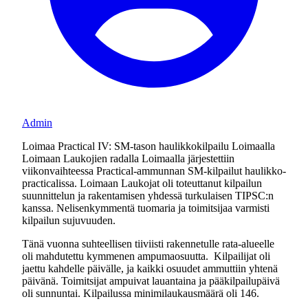
Admin
Loimaa Practical IV: SM-tason haulikkokilpailu Loimaalla
Loimaan Laukojien radalla Loimaalla järjestettiin
viikonvaihteessa Practical-ammunnan SM-kilpailut haulikko-
practicalissa. Loimaan Laukojat oli toteuttanut kilpailun
suunnittelun ja rakentamisen yhdessä turkulaisen TIPSC:n
kanssa. Nelisenkymmentä tuomaria ja toimitsijaa varmisti
kilpailun sujuvuuden.
Tänä vuonna suhteellisen tiiviisti rakennetulle rata-alueelle
oli mahdutettu kymmenen ampumaosuutta. Kilpailijat oli
jaettu kahdelle päivälle, ja kaikki osuudet ammuttiin yhtenä
päivänä. Toimitsijat ampuivat lauantaina ja pääkilpailupäivä
oli sunnuntai. Kilpailussa minimilaukausmäärä oli 146.