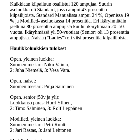
Kaikkiaan kilpailuun osallistui 120 ampujaa. Suurin
aseluokka oli Standard, jossa ampui 43 prosenttia
kilpailijoista, Standard Manualissa ampui 24 %, Openissa 19
% ja Modified- aseluokassa 14 prosenttia. Eri ikäryhmittäin
jaettuna 80 prosenttia ampujista kuului ikäryhmään 20–50-
vuotta. Ikäryhmässä yli 50-vuotiaat (Senior) oli 13 prosenttia
ampujista. Naisia (”Ladies”) oli viisi prosenttia kilpailijoista.
Haulikkoluokkien tulokset
Open, yleinen luokka:
Suomen mestari: Niku Vainio,
2: Juha Niemelä, 3: Vesa Vara.
Open, naiset:
Suomen mestari: Pinja Salminen
Open, senior (50v ja yli):
Luokkansa paras: Harri Ylinen,
2: Timo Salminen, 3: Rolf Leppänen
Modified, yleinen luokka:
Suomen mestari: Petri Runtti
2: Jari Rastas, 3: Jani Lehtonen