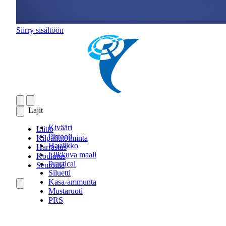
Siirry sisältöön
Lajit
Kivääri
Liitto
Pistooli
Kilpailutoiminta
Haulikko
Harrastus
Liikkuva maali
Koulutus
Practical
Seuroille
Siluetti
Kasa-ammunta
Mustaruuti
PRS