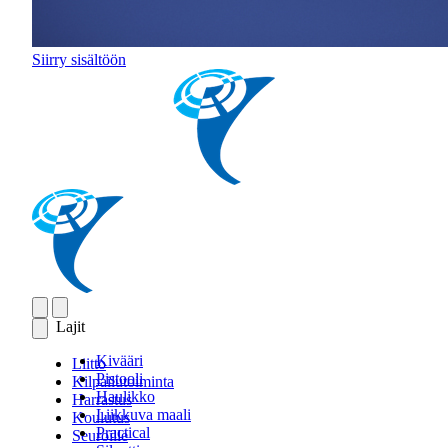
Siirry sisältöön
Lajit
Kivääri
Liitto
Pistooli
Kilpailutoiminta
Haulikko
Harrastus
Liikkuva maali
Koulutus
Practical
Seuroille