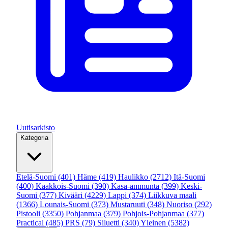
Uutisarkisto
Kategoria
Etelä-Suomi
(401)
Häme
(419)
Haulikko
(2712)
Itä-Suomi
(400)
Kaakkois-Suomi
(390)
Kasa-ammunta
(399)
Keski-
Suomi
(377)
Kivääri
(4229)
Lappi
(374)
Liikkuva maali
(1366)
Lounais-Suomi
(373)
Mustaruuti
(348)
Nuoriso
(292)
Pistooli
(3350)
Pohjanmaa
(379)
Pohjois-Pohjanmaa
(377)
Practical
(485)
PRS
(79)
Siluetti
(340)
Yleinen
(5382)