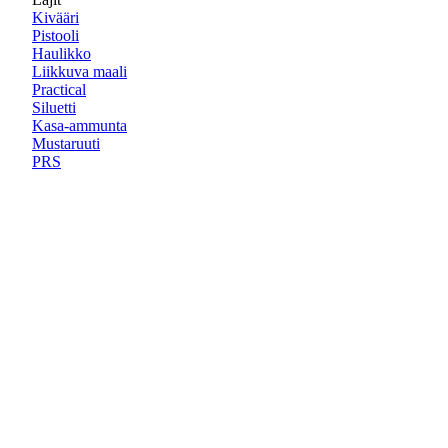
Kivääri
Pistooli
Haulikko
Liikkuva maali
Practical
Siluetti
Kasa-ammunta
Mustaruuti
PRS