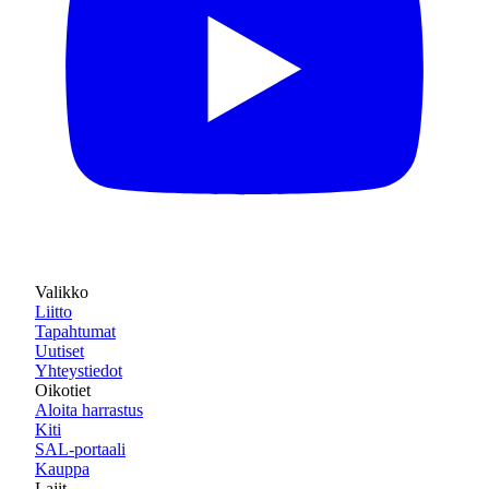
Valikko
Liitto
Tapahtumat
Uutiset
Yhteystiedot
Oikotiet
Aloita harrastus
Kiti
SAL-portaali
Kauppa
Lajit