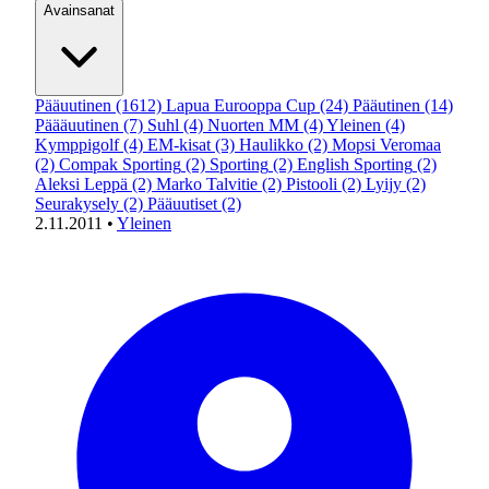
Avainsanat
Pääuutinen
(1612)
Lapua Eurooppa Cup
(24)
Pääutinen
(14)
Päääuutinen
(7)
Suhl
(4)
Nuorten MM
(4)
Yleinen
(4)
Kymppigolf
(4)
EM-kisat
(3)
Haulikko
(2)
Mopsi Veromaa
(2)
Compak Sporting
(2)
Sporting
(2)
English Sporting
(2)
Aleksi Leppä
(2)
Marko Talvitie
(2)
Pistooli
(2)
Lyijy
(2)
Seurakysely
(2)
Pääuutiset
(2)
2.11.2011
•
Yleinen