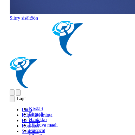
Siirry sisältöön
Lajit
Kivääri
Liitto
Pistooli
Kilpailutoiminta
Haulikko
Harrastus
Liikkuva maali
Koulutus
Practical
Seuroille