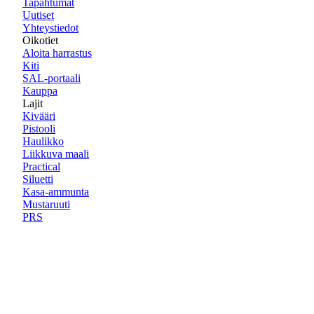
Tapahtumat
Uutiset
Yhteystiedot
Oikotiet
Aloita harrastus
Kiti
SAL-portaali
Kauppa
Lajit
Kivääri
Pistooli
Haulikko
Liikkuva maali
Practical
Siluetti
Kasa-ammunta
Mustaruuti
PRS