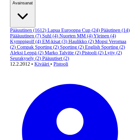
Avainsanat
Pääuutinen
(1612)
Lapua Eurooppa Cup
(24)
Pääutinen
(14)
Päääuutinen
(7)
Suhl
(4)
Nuorten MM
(4)
Yleinen
(4)
Kymppigolf
(4)
EM-kisat
(3)
Haulikko
(2)
Mopsi Veromaa
(2)
Compak Sporting
(2)
Sporting
(2)
English Sporting
(2)
Aleksi Leppä
(2)
Marko Talvitie
(2)
Pistooli
(2)
Lyijy
(2)
Seurakysely
(2)
Pääuutiset
(2)
12.2.2012
•
Kivääri
•
Pistooli