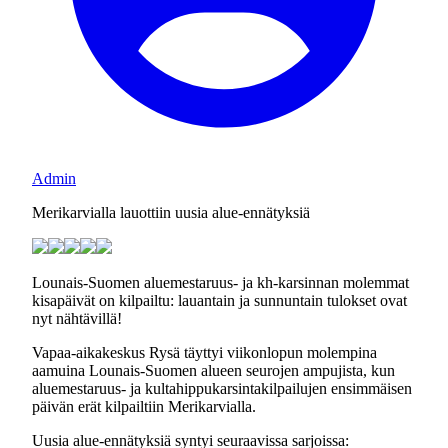
Admin
Merikarvialla lauottiin uusia alue-ennätyksiä
Lounais-Suomen aluemestaruus- ja kh-karsinnan molemmat
kisapäivät on kilpailtu: lauantain ja sunnuntain tulokset ovat
nyt nähtävillä!
Vapaa-aikakeskus Rysä täyttyi viikonlopun molempina
aamuina Lounais-Suomen alueen seurojen ampujista, kun
aluemestaruus- ja kultahippukarsintakilpailujen ensimmäisen
päivän erät kilpailtiin Merikarvialla.
Uusia alue-ennätyksiä syntyi seuraavissa sarjoissa: