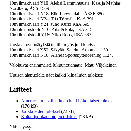
10m ilmakivääri Y18: Aleksi Lammintausta, KaA ja Mathias
Nordberg, ÅSSF 569
10m ilmakivääri N18: Elin Liewendahl, ÅSSF 386
10m ilmakivääri N24: Tiia Törmälä, KaA 391
10m ilmakivääri Y24: Juho Kurki KaA 595
10m ilmapistooli N16: Ada Pekola, TSA 315
10m ilmapistooli Y16: Niko Roos, RSA 367.
Uusia alue-ennätyksiä tehtiin myös joukkueissa:
10m ilmakivääri Y50: Säkylän Seudun Ampujat 1139
10m ilmakivääri N18: Ålands Sportskytteförening 1124.
Valokuvat ensimmäistä lukuunottamatta: Matti Viljakainen
Uutisen alapuolelta näet kaikki kilpailujen tulokset:
Liitteet
Aluemestaruuskilpailujen henkilökohtaiset tulokset
(170 kB)
Joukkueiden tulokset
(72 kB)
Kultahippukarsintojen tulokset
(53 kB)
Yhteistyössä