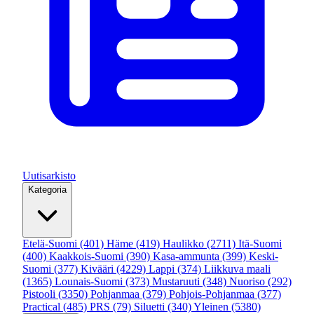
Uutisarkisto
Kategoria
Etelä-Suomi
(401)
Häme
(419)
Haulikko
(2711)
Itä-Suomi
(400)
Kaakkois-Suomi
(390)
Kasa-ammunta
(399)
Keski-
Suomi
(377)
Kivääri
(4229)
Lappi
(374)
Liikkuva maali
(1365)
Lounais-Suomi
(373)
Mustaruuti
(348)
Nuoriso
(292)
Pistooli
(3350)
Pohjanmaa
(379)
Pohjois-Pohjanmaa
(377)
Practical
(485)
PRS
(79)
Siluetti
(340)
Yleinen
(5380)