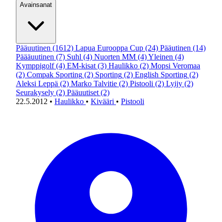
Avainsanat
Pääuutinen
(1612)
Lapua Eurooppa Cup
(24)
Pääutinen
(14)
Päääuutinen
(7)
Suhl
(4)
Nuorten MM
(4)
Yleinen
(4)
Kymppigolf
(4)
EM-kisat
(3)
Haulikko
(2)
Mopsi Veromaa
(2)
Compak Sporting
(2)
Sporting
(2)
English Sporting
(2)
Aleksi Leppä
(2)
Marko Talvitie
(2)
Pistooli
(2)
Lyijy
(2)
Seurakysely
(2)
Pääuutiset
(2)
22.5.2012
•
Haulikko
•
Kivääri
•
Pistooli