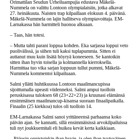
Orimattilan Seudun Urheiluampujia edustava Mäkelä-
Nummela on valittu Lontoon olympialaisiin, jotka alkavat
27. heinäkuuta. Naisten trap kilpaillaan elokuun 4. päivänä.
Mäkelä-Nummela on lajin hallitseva olympiavoittaja. EM-
Larnakassa hän harmitteli huonoa alkuaan.
– Taas, hän totesi.
– Mutta tahti parani loppua kohden. Eka sarjassa loppui veto
puolivälissä, ja siihen tuli kaksi tuplapummia. Sitten ei
auttanut muu kuin lisätä höyryä koneeseen. Se kantoikin
sitten ihan hyvin toisella ja kolmannella kierroksella.
Harmittaa tuo vika sarjan loppuun tullut pummi, Mäkelä-
Nummela kommentoi kilpailuaan.
Salmi yllätti huhtikuussa Lontoon maailmancupissa
sijoittumalla upeasti viidenneksi. Salmi ampui tuolloin
peruskisassa tuloksen 68 (23+22+23) ja kruunasi elämänsä
ensimmäisen maailmancup-kisansa suoraan finaalipaikalla.
Finaalin (25 kiekkoa) tulos oli tuolloin 14.
EM-Larnakassa Salmi sanoi yrittäneensä parhaansa koko
päivän ajan. Se kannatti, sillä ensimmäisissä arvokilpailuissa
tuli nyt joukkuemitali eli huikea kevät kerta kaikkiaan.
– Pääosin onnistuinkin ihan hyvin, ja olen ihan tyytyväinen