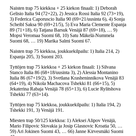
Naisten trap 75 kiekkoa + 25 kiekon finaali: 1) Deborah
Gelisio Italia 94 (72+22), 2) Jessica Rossi Italia 92 (73+19),
3) Federica Caporuscio Italia 90 (69+21/uusinta 6), 4) Sonja
Scheibl Saksa 90 (69+21/5), 5) Eva Maria Clemente Espanja
89 (71+18), 6) Tatjana Barsuk Venäjä 87 (69+18), … 9)
Mopsi Veromaa Suomi 68, 10) Satu Mäkelä-Nummela
Suomi 68, … 19) Marika Salmi Suomi 67.
Naisten trap 75 kiekkoa, joukkuekilpailu: 1) Italia 214, 2)
Espanja 205, 3) Suomi 203.
Tyttöjen trap 75 kiekkoa + 25 kiekon finaali: 1) Silvana
Stanco Italia 86 (68+18/uusinta 3), 2) Alessia Montanino
Italia 86 (67+19/2), 3) Svetlana Krasheninnikova Venäjä 83
(64+19), 4) Nikola Machacova Tshekki 81 (66+15), 5)
Jekaterina Rabaja Venäjä 78 (65+13), 6) Lucie Rylitshova
Tshekki 77 (63+14).
Tyttöjen trap 75 kiekkoa, joukkuekilpailu: 1) Italia 194, 2)
Tshekki 191, 3) Venäjä 191.
Miesten trap 50/125 kiekkoa: 1) Aleksei Alipov Venäjä,
Mario Filipovic Slovakia ja Josip Glasnovic Kroatia 50, …
59) Ari Jokinen Suomi 43, … 66) Janne Kirvesmäki Suomi