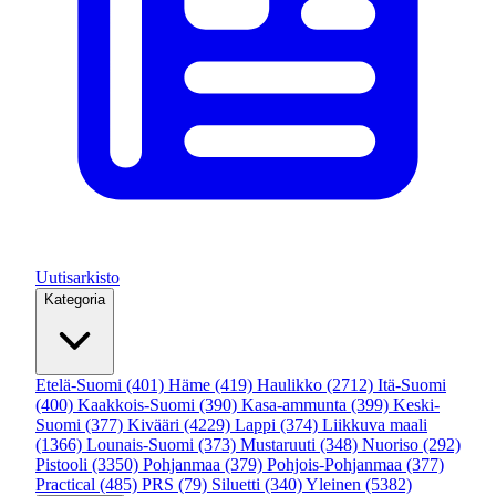
Uutisarkisto
Kategoria
Etelä-Suomi
(401)
Häme
(419)
Haulikko
(2712)
Itä-Suomi
(400)
Kaakkois-Suomi
(390)
Kasa-ammunta
(399)
Keski-
Suomi
(377)
Kivääri
(4229)
Lappi
(374)
Liikkuva maali
(1366)
Lounais-Suomi
(373)
Mustaruuti
(348)
Nuoriso
(292)
Pistooli
(3350)
Pohjanmaa
(379)
Pohjois-Pohjanmaa
(377)
Practical
(485)
PRS
(79)
Siluetti
(340)
Yleinen
(5382)