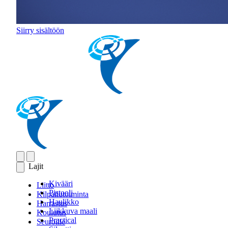
Siirry sisältöön
Lajit
Kivääri
Liitto
Pistooli
Kilpailutoiminta
Haulikko
Harrastus
Liikkuva maali
Koulutus
Practical
Seuroille