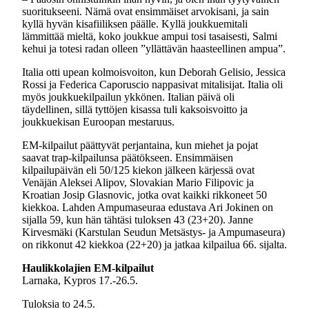
suoritukseeni. Nämä ovat ensimmäiset arvokisani, ja sain
kyllä hyvän kisafiiliksen päälle. Kyllä joukkuemitali
lämmittää mieltä, koko joukkue ampui tosi tasaisesti, Salmi
kehui ja totesi radan olleen ”yllättävän haasteellinen ampua”.
Italia otti upean kolmoisvoiton, kun Deborah Gelisio, Jessica
Rossi ja Federica Caporuscio nappasivat mitalisijat. Italia oli
myös joukkuekilpailun ykkönen. Italian päivä oli
täydellinen, sillä tyttöjen kisassa tuli kaksoisvoitto ja
joukkuekisan Euroopan mestaruus.
EM-kilpailut päättyvät perjantaina, kun miehet ja pojat
saavat trap-kilpailunsa päätökseen. Ensimmäisen
kilpailupäivän eli 50/125 kiekon jälkeen kärjessä ovat
Venäjän Aleksei Alipov, Slovakian Mario Filipovic ja
Kroatian Josip Glasnovic, jotka ovat kaikki rikkoneet 50
kiekkoa. Lahden Ampumaseuraa edustava Ari Jokinen on
sijalla 59, kun hän tähtäsi tuloksen 43 (23+20). Janne
Kirvesmäki (Karstulan Seudun Metsästys- ja Ampumaseura)
on rikkonut 42 kiekkoa (22+20) ja jatkaa kilpailua 66. sijalta.
Haulikkolajien EM-kilpailut
Larnaka, Kypros 17.-26.5.
Tuloksia to 24.5.