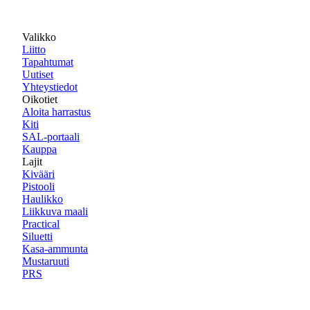
Valikko
Liitto
Tapahtumat
Uutiset
Yhteystiedot
Oikotiet
Aloita harrastus
Kiti
SAL-portaali
Kauppa
Lajit
Kivääri
Pistooli
Haulikko
Liikkuva maali
Practical
Siluetti
Kasa-ammunta
Mustaruuti
PRS