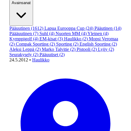
Avainsanat
Pääuutinen
(1612)
Lapua Eurooppa Cup
(24)
Pääutinen
(14)
Päääuutinen
(7)
Suhl
(4)
Nuorten MM
(4)
Yleinen
(4)
Kymppigolf
(4)
EM-kisat
(3)
Haulikko
(2)
Mopsi Veromaa
(2)
Compak Sporting
(2)
Sporting
(2)
English Sporting
(2)
Aleksi Leppä
(2)
Marko Talvitie
(2)
Pistooli
(2)
Lyijy
(2)
Seurakysely
(2)
Pääuutiset
(2)
24.5.2012
•
Haulikko