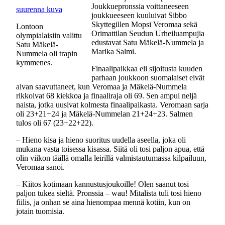
Joukkuepronssia voittaneeseen
suurenna kuva
joukkueeseen kuuluivat Sibbo
Skyttegillen Mopsi Veromaa sekä
Lontoon
Orimattilan Seudun Urheiluampujia
olympialaisiin valittu
edustavat Satu Mäkelä-Nummela ja
Satu Mäkelä-
Marika Salmi.
Nummela oli trapin
kymmenes.
Finaalipaikkaa eli sijoitusta kuuden
parhaan joukkoon suomalaiset eivät
aivan saavuttaneet, kun Veromaa ja Mäkelä-Nummela
rikkoivat 68 kiekkoa ja finaaliraja oli 69. Sen ampui neljä
naista, jotka uusivat kolmesta finaalipaikasta. Veromaan sarja
oli 23+21+24 ja Mäkelä-Nummelan 21+24+23. Salmen
tulos oli 67 (23+22+22).
– Hieno kisa ja hieno suoritus uudella aseella, joka oli
mukana vasta toisessa kisassa. Siitä oli tosi paljon apua, että
olin viikon täällä omalla leirillä valmistautumassa kilpailuun,
Veromaa sanoi.
– Kiitos kotimaan kannustusjoukoille! Olen saanut tosi
paljon tukea sieltä. Pronssia – wau! Mitalista tuli tosi hieno
fiilis, ja onhan se aina hienompaa mennä kotiin, kun on
jotain tuomisia.