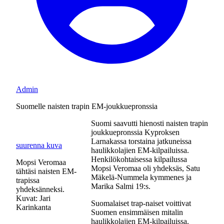
Admin
Suomelle naisten trapin EM-joukkuepronssia
Suomi saavutti hienosti naisten trapin
joukkuepronssia Kyproksen
Larnakassa torstaina jatkuneissa
suurenna kuva
haulikkolajien EM-kilpailuissa.
Henkilökohtaisessa kilpailussa
Mopsi Veromaa
Mopsi Veromaa oli yhdeksäs, Satu
tähtäsi naisten EM-
Mäkelä-Nummela kymmenes ja
trapissa
Marika Salmi 19:s.
yhdeksänneksi.
Kuvat: Jari
Suomalaiset trap-naiset voittivat
Karinkanta
Suomen ensimmäisen mitalin
haulikkolajien EM-kilpailuissa.