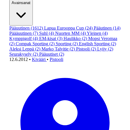
Avainsanat
Pääuutinen
(1612)
Lapua Eurooppa Cup
(24)
Pääutinen
(14)
Päääuutinen
(7)
Suhl
(4)
Nuorten MM
(4)
Yleinen
(4)
Kymppigolf
(4)
EM-kisat
(3)
Haulikko
(2)
Mopsi Veromaa
(2)
Compak Sporting
(2)
Sporting
(2)
English Sporting
(2)
Aleksi Leppä
(2)
Marko Talvitie
(2)
Pistooli
(2)
Lyijy
(2)
Seurakysely
(2)
Pääuutiset
(2)
12.6.2012
•
Kivääri
•
Pistooli