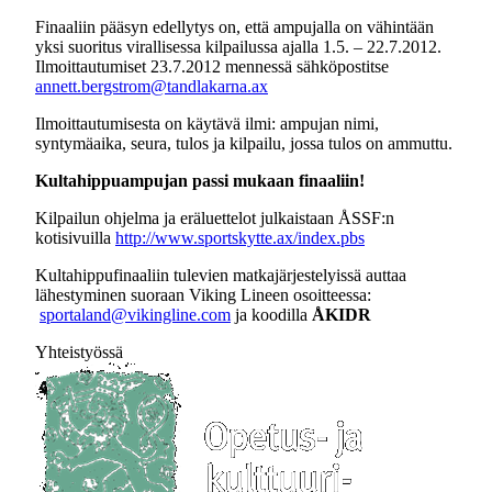
Finaaliin pääsyn edellytys on, että ampujalla on vähintään
yksi suoritus virallisessa kilpailussa ajalla 1.5. – 22.7.2012.
Ilmoittautumiset 23.7.2012 mennessä sähköpostitse
annett.bergstrom@tandlakarna.ax
Ilmoittautumisesta on käytävä ilmi: ampujan nimi,
syntymäaika, seura, tulos ja kilpailu, jossa tulos on ammuttu.
Kultahippuampujan passi mukaan finaaliin!
Kilpailun ohjelma ja eräluettelot julkaistaan ÅSSF:n
kotisivuilla
http://www.sportskytte.ax/index.pbs
Kultahippufinaaliin tulevien matkajärjestelyissä auttaa
lähestyminen suoraan Viking Lineen osoitteessa:
sportaland@vikingline.com
ja koodilla
ÅKIDR
Yhteistyössä