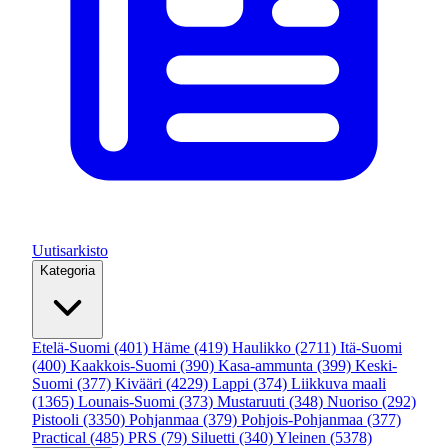
Uutisarkisto
Kategoria
Etelä-Suomi
(401)
Häme
(419)
Haulikko
(2711)
Itä-Suomi
(400)
Kaakkois-Suomi
(390)
Kasa-ammunta
(399)
Keski-
Suomi
(377)
Kivääri
(4229)
Lappi
(374)
Liikkuva maali
(1365)
Lounais-Suomi
(373)
Mustaruuti
(348)
Nuoriso
(292)
Pistooli
(3350)
Pohjanmaa
(379)
Pohjois-Pohjanmaa
(377)
Practical
(485)
PRS
(79)
Siluetti
(340)
Yleinen
(5378)