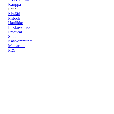
Kauppa
Lajit
Kivääri
Pistooli
Haulikko
Liikkuva maali
Practical
Siluetti
Kasa-ammunta
Mustaruuti
PRS