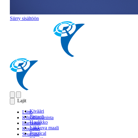
Siirry sisältöön
Lajit
Kivääri
Liitto
Pistooli
Kilpailutoiminta
Haulikko
Harrastus
Liikkuva maali
Koulutus
Practical
Seuroille