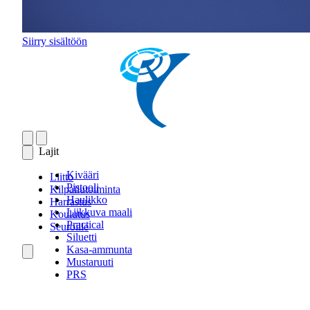
Siirry sisältöön
Lajit
Kivääri
Liitto
Pistooli
Kilpailutoiminta
Haulikko
Harrastus
Liikkuva maali
Koulutus
Practical
Seuroille
Siluetti
Kasa-ammunta
Mustaruuti
PRS