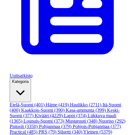
Uutisarkisto
Kategoria
Etelä-Suomi
(401)
Häme
(419)
Haulikko
(2711)
Itä-Suomi
(400)
Kaakkois-Suomi
(390)
Kasa-ammunta
(399)
Keski-
Suomi
(377)
Kivääri
(4229)
Lappi
(374)
Liikkuva maali
(1365)
Lounais-Suomi
(373)
Mustaruuti
(348)
Nuoriso
(292)
Pistooli
(3350)
Pohjanmaa
(379)
Pohjois-Pohjanmaa
(377)
Practical
(485)
PRS
(79)
Siluetti
(340)
Yleinen
(5379)