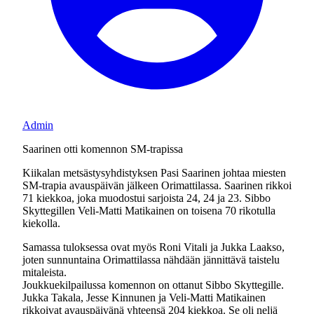
Admin
Saarinen otti komennon SM-trapissa
Kiikalan metsästysyhdistyksen Pasi Saarinen johtaa miesten
SM-trapia avauspäivän jälkeen Orimattilassa. Saarinen rikkoi
71 kiekkoa, joka muodostui sarjoista 24, 24 ja 23. Sibbo
Skyttegillen Veli-Matti Matikainen on toisena 70 rikotulla
kiekolla.
Samassa tuloksessa ovat myös Roni Vitali ja Jukka Laakso,
joten sunnuntaina Orimattilassa nähdään jännittävä taistelu
mitaleista.
Joukkuekilpailussa komennon on ottanut Sibbo Skyttegille.
Jukka Takala, Jesse Kinnunen ja Veli-Matti Matikainen
rikkoivat avauspäivänä yhteensä 204 kiekkoa. Se oli neljä