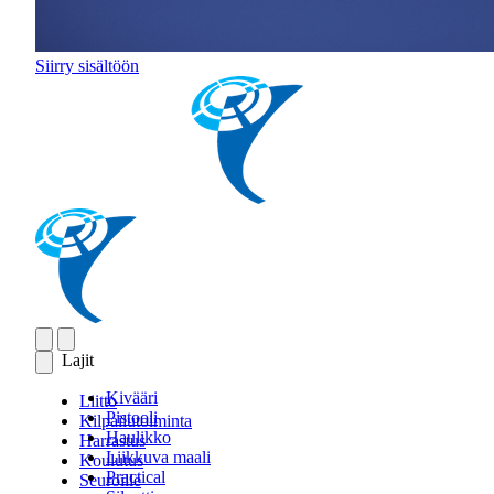
Siirry sisältöön
Lajit
Kivääri
Liitto
Pistooli
Kilpailutoiminta
Haulikko
Harrastus
Liikkuva maali
Koulutus
Practical
Seuroille