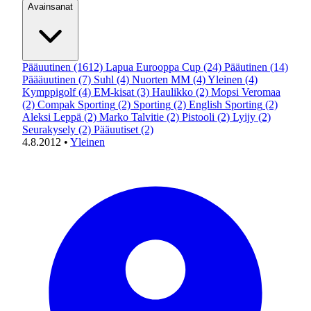
Avainsanat
Pääuutinen
(1612)
Lapua Eurooppa Cup
(24)
Pääutinen
(14)
Päääuutinen
(7)
Suhl
(4)
Nuorten MM
(4)
Yleinen
(4)
Kymppigolf
(4)
EM-kisat
(3)
Haulikko
(2)
Mopsi Veromaa
(2)
Compak Sporting
(2)
Sporting
(2)
English Sporting
(2)
Aleksi Leppä
(2)
Marko Talvitie
(2)
Pistooli
(2)
Lyijy
(2)
Seurakysely
(2)
Pääuutiset
(2)
4.8.2012
•
Yleinen