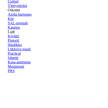
Uutiset
Yhteystiedot
Oikotiet
Aloita harrastus
Kiti
SAL-portaali
Kauppa
Lajit
Kivääri
Pistooli
Haulikko
Liikkuva maali
Practical
Siluetti
Kasa-ammunta
Mustaruuti
PRS