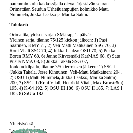
paremmin kuin kakkossijalla oleva järjestävän seuran
Orimattilan Seudun Urheiluampujien kolmikko Matti
Nummela, Jukka Laakso ja Marika Salmi.
Tulokset:
Orimattila, yleisen sarjan SM-trap, 1. päivä:
Yleinen sarja, tilanne 75/125 kiekon jälkeen: 1) Pasi
Saarinen, KMY 71, 2) Veli-Matti Matikainen SSG 70, 3)
Roni Vitali SSG 70, 4) Jukka Laakso OSU 70, 5) Pekka
Boren RMY 68, 6) Janne Kirvesmäki KarMAS 68, 6) Satu
Pusila NMA 68, 8) Jukka Takala SSG 67,
Joukkuekilpailu, tilanne 3/5 kierroksen jälkeen: 1) SSG I
(Jukka Takala, Jesse Kinnunen, Veli-Matti Matikainen) 204,
2) OSU I (Matti Nummela, Jukka Laakso, Marika Salmi)
200, 3) SSG II (Roni Vitali, Henrikki Vitali, Max Brorström)
195, 4) K-64 192, 5) OSU III 186, 6) OSU II 185, 7) LAS I
185, 8) SiUra 182.
Yhteistyössä