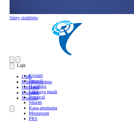
Siirry sisältöön
Lajit
Kivääri
Liitto
Pistooli
Kilpailutoiminta
Haulikko
Harrastus
Liikkuva maali
Koulutus
Practical
Seuroille
Siluetti
Kasa-ammunta
Mustaruuti
PRS