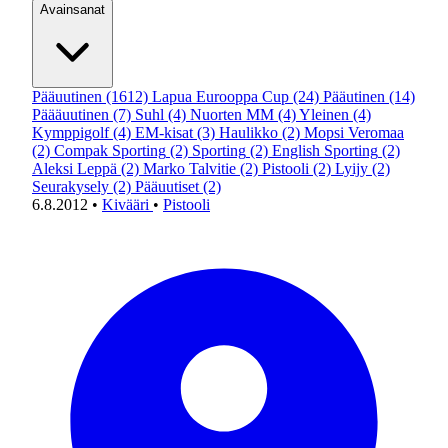
Avainsanat
Pääuutinen
(1612)
Lapua Eurooppa Cup
(24)
Pääutinen
(14)
Päääuutinen
(7)
Suhl
(4)
Nuorten MM
(4)
Yleinen
(4)
Kymppigolf
(4)
EM-kisat
(3)
Haulikko
(2)
Mopsi Veromaa
(2)
Compak Sporting
(2)
Sporting
(2)
English Sporting
(2)
Aleksi Leppä
(2)
Marko Talvitie
(2)
Pistooli
(2)
Lyijy
(2)
Seurakysely
(2)
Pääuutiset
(2)
6.8.2012
•
Kivääri
•
Pistooli