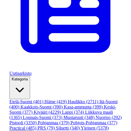
Uutisarkisto
Kategoria
Etelä-Suomi
(401)
Häme
(419)
Haulikko
(2711)
Itä-Suomi
(400)
Kaakkois-Suomi
(390)
Kasa-ammunta
(399)
Keski-
Suomi
(377)
Kivääri
(4229)
Lappi
(374)
Liikkuva maali
(1365)
Lounais-Suomi
(373)
Mustaruuti
(348)
Nuoriso
(292)
Pistooli
(3350)
Pohjanmaa
(379)
Pohjois-Pohjanmaa
(377)
Practical
(485)
PRS
(79)
Siluetti
(340)
Yleinen
(5378)