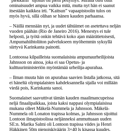
”piekkarin” sijoitus oli pieni pettymys. Miralla olisi ollut
ominaisuudet ampua vaikka mitä, mutta nyt hän ei saanut
itsestään kaikkea irti. ”Kaitsun” vapaapistoolin tulos on
myös hyvä, sillä olihan se hänen kauden parhaansa.
– Näillä mennään nyt, ja uudet tähtäimet on asetettava neljän
vuoden päähän (Rio de Janeiro 2016). Menestys ei tule
helposti, ja työtä onkin tehtävä koko ajan määrätietoisesti,
Ampumahiihtoliiton palvelukseen myöhemmin syksyllä
siirtyvä Karinkanta painotti.
Lontoossa kilpailleista suomalaisista ampumaurheilijoista
Jahnsson on ainoa, joka ei saa Opetus- ja
kulttuuriministeriön myöntämää urheilija-apurahaa.
– Ilman muuta hän on apurahaa saavien listalla jatkossa, sitä
ei häneltä olympialaisten kahdeksannella sijalla voi millään
viedä pois, Karinkanta sanoi.
Suomalaiset saavuttivat tämän kauden maailmancupeissa
neljä finaalipaikkaa, joista kaksi nappasi olympialaisissa
mukana olleet Mäkelä-Nummela ja Jahnsson. Mäkelä-
Nummela oli Lonaton trapissa kolmas, ja Jahnsson sijoittui
Lontoon ilmapistoolissa neljänneksi ammuttuaan uuden
SE:n. Marika Salmi oli Lontoon trapissa viides ja Henri
Häkkinen 50m pienoiskiväärin 3×40 ls kisassa kuudes.