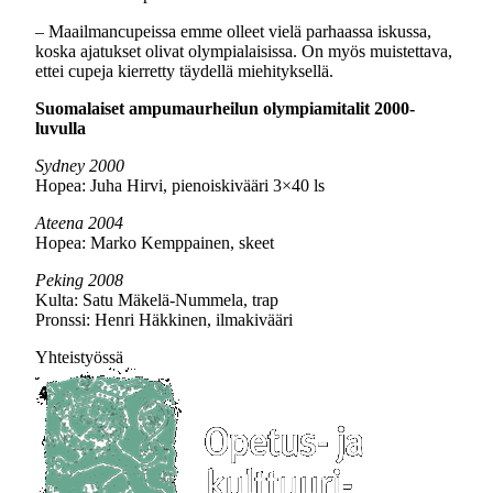
– Maailmancupeissa emme olleet vielä parhaassa iskussa,
koska ajatukset olivat olympialaisissa. On myös muistettava,
ettei cupeja kierretty täydellä miehityksellä.
Suomalaiset ampumaurheilun olympiamitalit 2000-
luvulla
Sydney 2000
Hopea: Juha Hirvi, pienoiskivääri 3×40 ls
Ateena 2004
Hopea: Marko Kemppainen, skeet
Peking 2008
Kulta: Satu Mäkelä-Nummela, trap
Pronssi: Henri Häkkinen, ilmakivääri
Yhteistyössä