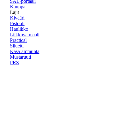
SAL-portaali
Kauppa
Lajit
Kivääri
Pistooli
Haulikko
Liikkuva maali
Practical
Siluetti
Kasa-ammunta
Mustaruuti
PRS