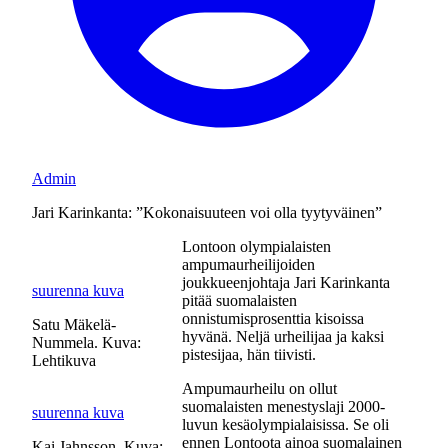
Admin
Jari Karinkanta: ”Kokonaisuuteen voi olla tyytyväinen”
Lontoon olympialaisten
ampumaurheilijoiden
joukkueenjohtaja Jari Karinkanta
suurenna kuva
pitää suomalaisten
onnistumisprosenttia kisoissa
Satu Mäkelä-
hyvänä. Neljä urheilijaa ja kaksi
Nummela. Kuva:
pistesijaa, hän tiivisti.
Lehtikuva
Ampumaurheilu on ollut
suomalaisten menestyslaji 2000-
suurenna kuva
luvun kesäolympialaisissa. Se oli
ennen Lontoota ainoa suomalainen
Kai Jahnsson. Kuva: