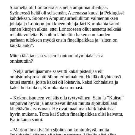
Suomella oli Lontoossa siis neljä ampumaurheilijaa.
Sydneyssä heitä oli seitsemän, Ateenassa kuusi ja Pekingissä
kahdeksan. Suomen Ampumaurheiluliiton valmennuksen
johtaja ja Lontoon joukkueenjohtaja Jari Karinkanta sanoi
ennen kisojen alkua, ettei Lontooseen ollut asetettu selkeää
mitalitavoitetta. Kisoihin lähdettiin hakemaan kauden
parhaan tuloksen myötä ensin finaalipaikkaa ja ”sitten on
kaikki auki”.
Miten tätä taustaa vasten Lontoon olympialaisissa
onnistuttiin?
– Neljä urheilijaamme saavutti kaksi pistesijaa eli
onnistumisprosentti 50 on erinomainen. Heillä oli yhteensä
kuusi starttia, joista kaksi oli loistavia, kaksi kohtalaista ja
kaksi heikohkoa, Karinkanta summasi.
– Kokonaisuuteen voi siis olla tyytyväinen. Satu ja ”Kaitsu”
ampuivat hyvin ja ansaitsevat ilman muuta sijoituksillaan
kiitettävän arvosanan. He ovat maailman kärkitaistoissa
hyvin mukana. Totta kai Sadun finaalipaikkaa olisi kaivattu,
Karinkanta sanoi.
– Marjon ilmakiväärin sijoitus on kohtuuhyvä, mutta