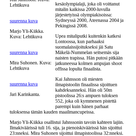
kesäolympialaji, joka oli voittanut
Lehtikuva
mitalin kaikissa 2000-luvulla
järjestetyissä olympiakisoissa:
Sydneyssä 2000, Ateenassa 2004 ja
suurenna kuva
Pekingissä 2008.
Marjo Yli-Kiikka.
Upea mitaliputki kuitenkin katkesi
Kuva: Lehtikuva
Lontoossa, kun parhaaksi
suomalaissijoitukseksi jäi Satu
suurenna kuva
Mäkelä-Nummelan seitsemäs sija
naisten trapissa. Hän putosi pitkään
Mira Suhonen. Kuva:
jatkuneessa kolmen ampujan shoot
Lehtikuva
offissa lopulta finaalista.
Kai Jahnsson oli miesten
suurenna kuva
ilmapistoolin finaalissa sijoittuen
kahdeksanneksi. Hän oli 50m
Jari Karinkanta.
pistoolissa 26:s ampuen tuloksen
552, joka oli kymmenen pistettä
parempi kuin hänen parhaat
tuloksensa tämän kauden maailmancupeissa.
Marjo Yli-Kiikka osallistui Jahnssonin tavoin kahteen lajiin.
Ilmakiväärissä tuli 16. sija, ja pienoiskiväärissä hän sijoittui
23:nneksi. Mira Suhonen sijoittui ilmapistoolissa 32:nneksi.