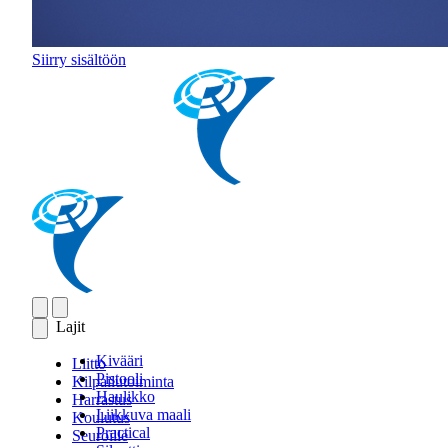
Siirry sisältöön
Lajit
Kivääri
Liitto
Pistooli
Kilpailutoiminta
Haulikko
Harrastus
Liikkuva maali
Koulutus
Practical
Seuroille