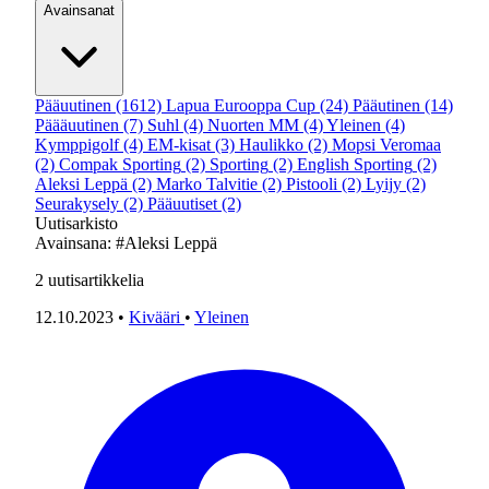
Avainsanat
Pääuutinen
(1612)
Lapua Eurooppa Cup
(24)
Pääutinen
(14)
Päääuutinen
(7)
Suhl
(4)
Nuorten MM
(4)
Yleinen
(4)
Kymppigolf
(4)
EM-kisat
(3)
Haulikko
(2)
Mopsi Veromaa
(2)
Compak Sporting
(2)
Sporting
(2)
English Sporting
(2)
Aleksi Leppä
(2)
Marko Talvitie
(2)
Pistooli
(2)
Lyijy
(2)
Seurakysely
(2)
Pääuutiset
(2)
Uutisarkisto
Avainsana:
#Aleksi Leppä
2
uutisartikkelia
12.10.2023
•
Kivääri
•
Yleinen