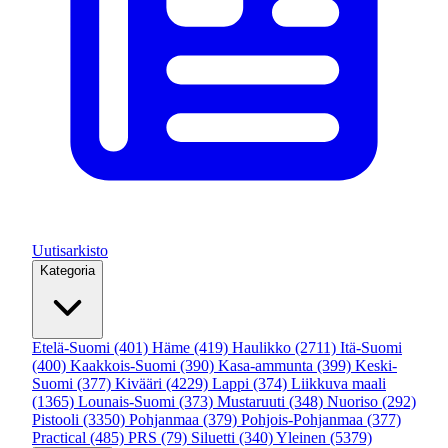
Uutisarkisto
Kategoria
Etelä-Suomi
(401)
Häme
(419)
Haulikko
(2711)
Itä-Suomi
(400)
Kaakkois-Suomi
(390)
Kasa-ammunta
(399)
Keski-
Suomi
(377)
Kivääri
(4229)
Lappi
(374)
Liikkuva maali
(1365)
Lounais-Suomi
(373)
Mustaruuti
(348)
Nuoriso
(292)
Pistooli
(3350)
Pohjanmaa
(379)
Pohjois-Pohjanmaa
(377)
Practical
(485)
PRS
(79)
Siluetti
(340)
Yleinen
(5379)