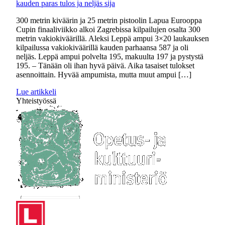
kauden paras tulos ja neljäs sija
300 metrin kiväärin ja 25 metrin pistoolin Lapua Eurooppa
Cupin finaaliviikko alkoi Zagrebissa kilpailujen osalta 300
metrin vakiokiväärillä. Aleksi Leppä ampui 3×20 laukauksen
kilpailussa vakiokiväärillä kauden parhaansa 587 ja oli
neljäs. Leppä ampui polvelta 195, makuulta 197 ja pystystä
195. – Tänään oli ihan hyvä päivä. Aika tasaiset tulokset
asennoittain. Hyvää ampumista, mutta muut ampui […]
Lue artikkeli
Yhteistyössä