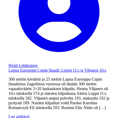
Heidi Lehikoinen
Lapua Eurooppa Cupin finaali: Leppä 11:s ja Viljanen 10:s
300 metrin kiväärin ja 25 metrin Lapua Eurooppa Cupin
finaaleissa Zagrebissa vuorossa oli tänään 300 metrin
vapaakiväärin 3×20 laukauksen kilpailu. Henna Viljanen oli
10:s tuloksella 574 ja miesten kilpailussa Aleksi Leppä 11:s
tuloksella 582. Viljanen ampui polvelta 193, makuulta 192 ja
pystystä 189. Naisten kilpailun voitti Puolan Karolina
Romanczyk EE-tuloksella 593. Ruotsin Elin Åhlin oli […]
Lue artikkeli