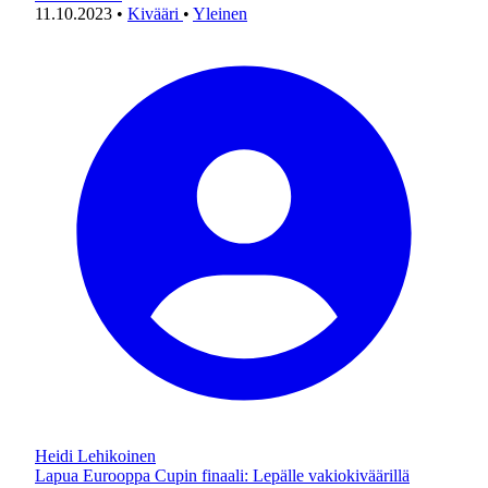
11.10.2023
•
Kivääri
•
Yleinen
Heidi Lehikoinen
Lapua Eurooppa Cupin finaali: Lepälle vakiokiväärillä