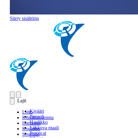
Siirry sisältöön
Lajit
Kivääri
Liitto
Pistooli
Kilpailutoiminta
Haulikko
Harrastus
Liikkuva maali
Koulutus
Practical
Seuroille