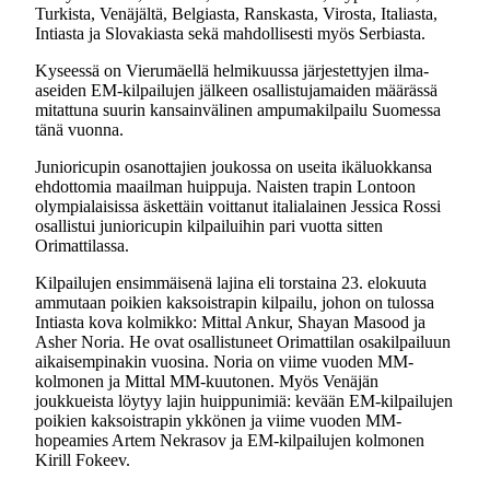
Turkista, Venäjältä, Belgiasta, Ranskasta, Virosta, Italiasta,
Intiasta ja Slovakiasta sekä mahdollisesti myös Serbiasta.
Kyseessä on Vierumäellä helmikuussa järjestettyjen ilma-
aseiden EM-kilpailujen jälkeen osallistujamaiden määrässä
mitattuna suurin kansainvälinen ampumakilpailu Suomessa
tänä vuonna.
Junioricupin osanottajien joukossa on useita ikäluokkansa
ehdottomia maailman huippuja. Naisten trapin Lontoon
olympialaisissa äskettäin voittanut italialainen Jessica Rossi
osallistui junioricupin kilpailuihin pari vuotta sitten
Orimattilassa.
Kilpailujen ensimmäisenä lajina eli torstaina 23. elokuuta
ammutaan poikien kaksoistrapin kilpailu, johon on tulossa
Intiasta kova kolmikko: Mittal Ankur, Shayan Masood ja
Asher Noria. He ovat osallistuneet Orimattilan osakilpailuun
aikaisempinakin vuosina. Noria on viime vuoden MM-
kolmonen ja Mittal MM-kuutonen. Myös Venäjän
joukkueista löytyy lajin huippunimiä: kevään EM-kilpailujen
poikien kaksoistrapin ykkönen ja viime vuoden MM-
hopeamies Artem Nekrasov ja EM-kilpailujen kolmonen
Kirill Fokeev.