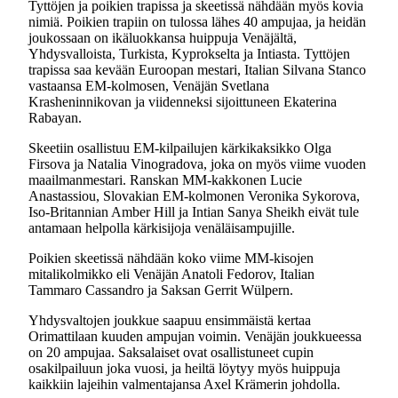
Tyttöjen ja poikien trapissa ja skeetissä nähdään myös kovia
nimiä. Poikien trapiin on tulossa lähes 40 ampujaa, ja heidän
joukossaan on ikäluokkansa huippuja Venäjältä,
Yhdysvalloista, Turkista, Kyprokselta ja Intiasta. Tyttöjen
trapissa saa kevään Euroopan mestari, Italian Silvana Stanco
vastaansa EM-kolmosen, Venäjän Svetlana
Krasheninnikovan ja viidenneksi sijoittuneen Ekaterina
Rabayan.
Skeetiin osallistuu EM-kilpailujen kärkikaksikko Olga
Firsova ja Natalia Vinogradova, joka on myös viime vuoden
maailmanmestari. Ranskan MM-kakkonen Lucie
Anastassiou, Slovakian EM-kolmonen Veronika Sykorova,
Iso-Britannian Amber Hill ja Intian Sanya Sheikh eivät tule
antamaan helpolla kärkisijoja venäläisampujille.
Poikien skeetissä nähdään koko viime MM-kisojen
mitalikolmikko eli Venäjän Anatoli Fedorov, Italian
Tammaro Cassandro ja Saksan Gerrit Wülpern.
Yhdysvaltojen joukkue saapuu ensimmäistä kertaa
Orimattilaan kuuden ampujan voimin. Venäjän joukkueessa
on 20 ampujaa. Saksalaiset ovat osallistuneet cupin
osakilpailuun joka vuosi, ja heiltä löytyy myös huippuja
kaikkiin lajeihin valmentajansa Axel Krämerin johdolla.