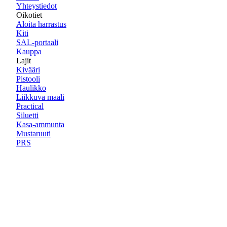
Yhteystiedot
Oikotiet
Aloita harrastus
Kiti
SAL-portaali
Kauppa
Lajit
Kivääri
Pistooli
Haulikko
Liikkuva maali
Practical
Siluetti
Kasa-ammunta
Mustaruuti
PRS