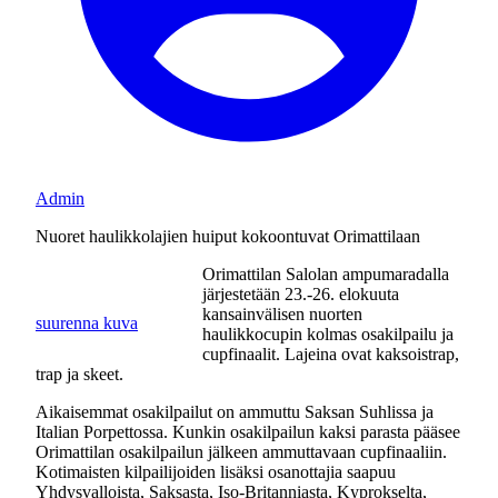
Admin
Nuoret haulikkolajien huiput kokoontuvat Orimattilaan
Orimattilan Salolan ampumaradalla
järjestetään 23.-26. elokuuta
kansainvälisen nuorten
suurenna kuva
haulikkocupin kolmas osakilpailu ja
cupfinaalit. Lajeina ovat kaksoistrap,
trap ja skeet.
Aikaisemmat osakilpailut on ammuttu Saksan Suhlissa ja
Italian Porpettossa. Kunkin osakilpailun kaksi parasta pääsee
Orimattilan osakilpailun jälkeen ammuttavaan cupfinaaliin.
Kotimaisten kilpailijoiden lisäksi osanottajia saapuu
Yhdysvalloista, Saksasta, Iso-Britanniasta, Kyprokselta,