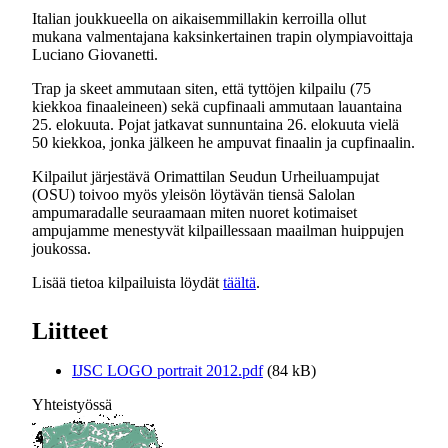
Italian joukkueella on aikaisemmillakin kerroilla ollut
mukana valmentajana kaksinkertainen trapin olympiavoittaja
Luciano Giovanetti.
Trap ja skeet ammutaan siten, että tyttöjen kilpailu (75
kiekkoa finaaleineen) sekä cupfinaali ammutaan lauantaina
25. elokuuta. Pojat jatkavat sunnuntaina 26. elokuuta vielä
50 kiekkoa, jonka jälkeen he ampuvat finaalin ja cupfinaalin.
Kilpailut järjestävä Orimattilan Seudun Urheiluampujat
(OSU) toivoo myös yleisön löytävän tiensä Salolan
ampumaradalle seuraamaan miten nuoret kotimaiset
ampujamme menestyvät kilpaillessaan maailman huippujen
joukossa.
Lisää tietoa kilpailuista löydät
täältä
.
Liitteet
IJSC LOGO portrait 2012.pdf
(84 kB)
Yhteistyössä