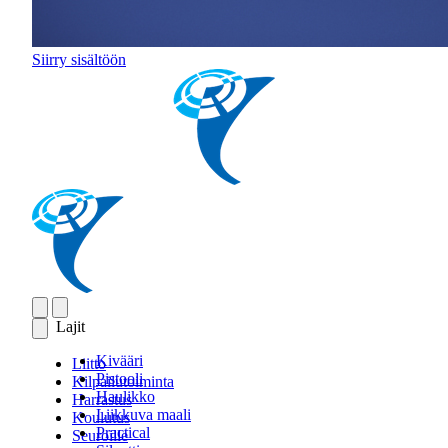
Siirry sisältöön
Lajit
Kivääri
Liitto
Pistooli
Kilpailutoiminta
Haulikko
Harrastus
Liikkuva maali
Koulutus
Practical
Seuroille