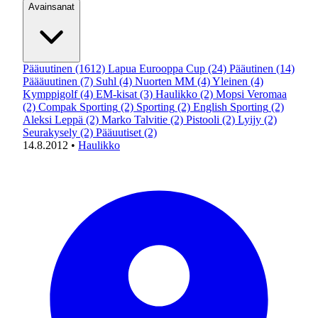
Avainsanat
Pääuutinen
(1612)
Lapua Eurooppa Cup
(24)
Pääutinen
(14)
Päääuutinen
(7)
Suhl
(4)
Nuorten MM
(4)
Yleinen
(4)
Kymppigolf
(4)
EM-kisat
(3)
Haulikko
(2)
Mopsi Veromaa
(2)
Compak Sporting
(2)
Sporting
(2)
English Sporting
(2)
Aleksi Leppä
(2)
Marko Talvitie
(2)
Pistooli
(2)
Lyijy
(2)
Seurakysely
(2)
Pääuutiset
(2)
14.8.2012
•
Haulikko