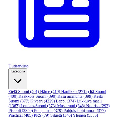
Uutisarkisto
Kategoria
Etelä-Suomi
(401)
Häme
(419)
Haulikko
(2712)
Itä-Suomi
(400)
Kaakkois-Suomi
(390)
Kasa-ammunta
(399)
Keski-
Suomi
(377)
Kivääri
(4229)
Lappi
(374)
Liikkuva maali
(1367)
Lounais-Suomi
(373)
Mustaruuti
(348)
Nuoriso
(292)
Pistooli
(3350)
Pohjanmaa
(379)
Pohjois-Pohjanmaa
(377)
Practical
(485)
PRS
(79)
Siluetti
(340)
Yleinen
(5385)