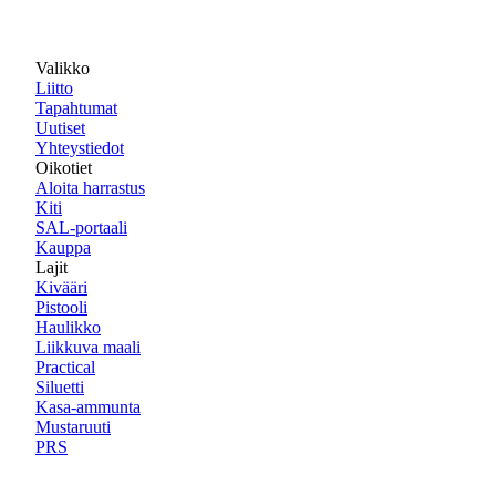
Valikko
Liitto
Tapahtumat
Uutiset
Yhteystiedot
Oikotiet
Aloita harrastus
Kiti
SAL-portaali
Kauppa
Lajit
Kivääri
Pistooli
Haulikko
Liikkuva maali
Practical
Siluetti
Kasa-ammunta
Mustaruuti
PRS