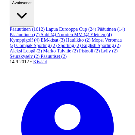
Avainsanat
Pääuutinen
(1612)
Lapua Eurooppa Cup
(24)
Pääutinen
(14)
Päääuutinen
(7)
Suhl
(4)
Nuorten MM
(4)
Yleinen
(4)
Kymppigolf
(4)
EM-kisat
(3)
Haulikko
(2)
Mopsi Veromaa
(2)
Compak Sporting
(2)
Sporting
(2)
English Sporting
(2)
Aleksi Leppä
(2)
Marko Talvitie
(2)
Pistooli
(2)
Lyijy
(2)
Seurakysely
(2)
Pääuutiset
(2)
14.9.2012
•
Kivääri