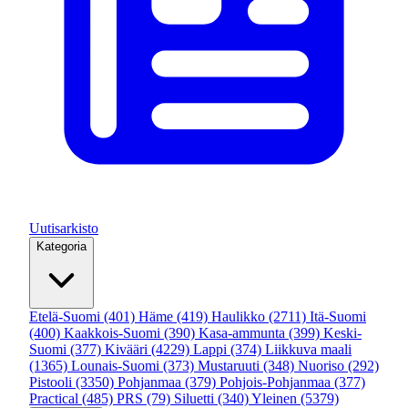
Uutisarkisto
Kategoria
Etelä-Suomi
(401)
Häme
(419)
Haulikko
(2711)
Itä-Suomi
(400)
Kaakkois-Suomi
(390)
Kasa-ammunta
(399)
Keski-
Suomi
(377)
Kivääri
(4229)
Lappi
(374)
Liikkuva maali
(1365)
Lounais-Suomi
(373)
Mustaruuti
(348)
Nuoriso
(292)
Pistooli
(3350)
Pohjanmaa
(379)
Pohjois-Pohjanmaa
(377)
Practical
(485)
PRS
(79)
Siluetti
(340)
Yleinen
(5379)