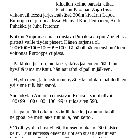
kilpailun kolme parasta jatkaa
kauttaan Kroatian Zagrebissa
viikonvaihteessa järjestettävässä 300m kiväärin Lapua
Eurooppa cupin finaalissa. He ovat Kari Pennanen, Antti
Puhakka ja Juha Rutonen.
Kotkan Ampumaseuraa edustava Puhakka ampui Zagrebissa
pistettä vaille täydet pisteet. Hänen sarjansa oli
100+100+100+100+99+100. Tämä oli hänen ensimmäinen
voittonsa Eurooppa cupissa.
– Palkintosijoja on, mutta ei ykkössijaa ennen tätä. Ihan
hyvältä tämä maistuu, hän naurahti kilpailun jälkeen.
– Hyvin meni, ja tuloskin on hyvä. Yksi niukin mahdollinen
ysi sinne tuli, hän sanoi.
Sodankylän Ampujia edustavan Rutosen sarjat olivat
100+99+100+100+100+99 ja tulos siten 598.
– Kilpailu lähti oikein hyvin liikkeelle, ja ammunta oli
helppoa. Se meni aika rutiinilla, hän kertoi.
Sää oli tyyni ja ilma viileä, Rutosen mukaan ”600 pisteen
keli”. Taululaitteissa olleet häiriöt sen sijaan aiheuttivat