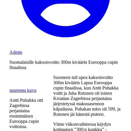
Admin
Suomalaisille kaksoisvoitto 300m kiväärin Eurooppa cupin
finaalissa
Suomeen tuli upea kaksoisvoitto
300m kiväärin Lapua Eurooppa
cupin finaalissa, kun Antti Puhakka
suurenna kuva
voitti ja Juha Rutonen oli toinen
Kroatian Zagrebissa perjantaina
Antti Puhakka otti
järjestetyssä makuuasennon
Zagrebissa
kilpailussa. Puhakan tulos oli 599, ja
perjantaina
Rutonen jäi hänestä pisteen.
ensimmäisen
Eurooppa cupin
Viime viikonvaihteessa käydyn
voittonsa.
kotimaisen ”300:n kunkku” -