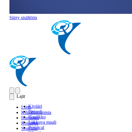
Siirry sisältöön
Lajit
Kivääri
Liitto
Pistooli
Kilpailutoiminta
Haulikko
Harrastus
Liikkuva maali
Koulutus
Practical
Seuroille