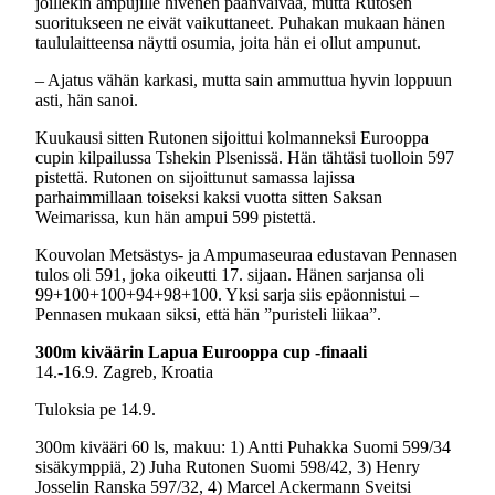
joillekin ampujille hivenen päänvaivaa, mutta Rutosen
suoritukseen ne eivät vaikuttaneet. Puhakan mukaan hänen
taululaitteensa näytti osumia, joita hän ei ollut ampunut.
– Ajatus vähän karkasi, mutta sain ammuttua hyvin loppuun
asti, hän sanoi.
Kuukausi sitten Rutonen sijoittui kolmanneksi Eurooppa
cupin kilpailussa Tshekin Plsenissä. Hän tähtäsi tuolloin 597
pistettä. Rutonen on sijoittunut samassa lajissa
parhaimmillaan toiseksi kaksi vuotta sitten Saksan
Weimarissa, kun hän ampui 599 pistettä.
Kouvolan Metsästys- ja Ampumaseuraa edustavan Pennasen
tulos oli 591, joka oikeutti 17. sijaan. Hänen sarjansa oli
99+100+100+94+98+100. Yksi sarja siis epäonnistui –
Pennasen mukaan siksi, että hän ”puristeli liikaa”.
300m kiväärin Lapua Eurooppa cup -finaali
14.-16.9. Zagreb, Kroatia
Tuloksia pe 14.9.
300m kivääri 60 ls, makuu: 1) Antti Puhakka Suomi 599/34
sisäkymppiä, 2) Juha Rutonen Suomi 598/42, 3) Henry
Josselin Ranska 597/32, 4) Marcel Ackermann Sveitsi