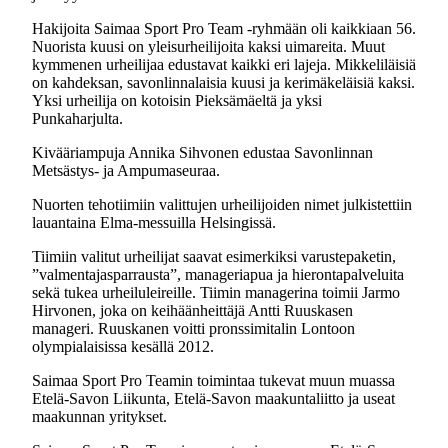
Hakijoita Saimaa Sport Pro Team -ryhmään oli kaikkiaan 56.
Nuorista kuusi on yleisurheilijoita kaksi uimareita. Muut
kymmenen urheilijaa edustavat kaikki eri lajeja. Mikkeliläisiä
on kahdeksan, savonlinnalaisia kuusi ja kerimäkeläisiä kaksi.
Yksi urheilija on kotoisin Pieksämäeltä ja yksi
Punkaharjulta.
Kivääriampuja Annika Sihvonen edustaa Savonlinnan
Metsästys- ja Ampumaseuraa.
Nuorten tehotiimiin valittujen urheilijoiden nimet julkistettiin
lauantaina Elma-messuilla Helsingissä.
Tiimiin valitut urheilijat saavat esimerkiksi varustepaketin,
”valmentajasparrausta”, manageriapua ja hierontapalveluita
sekä tukea urheiluleireille. Tiimin managerina toimii Jarmo
Hirvonen, joka on keihäänheittäjä Antti Ruuskasen
manageri. Ruuskanen voitti pronssimitalin Lontoon
olympialaisissa kesällä 2012.
Saimaa Sport Pro Teamin toimintaa tukevat muun muassa
Etelä-Savon Liikunta, Etelä-Savon maakuntaliitto ja useat
maakunnan yritykset.