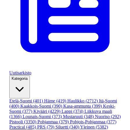
Uutisarkisto
Kategoria
Etelä-Suomi
(401)
Häme
(419)
Haulikko
(2712)
Itä-Suomi
(400)
Kaakkois-Suomi
(390)
Kasa-ammunta
(399)
Keski-
Suomi
(377)
Kivääri
(4229)
Lappi
(374)
Liikkuva maali
(1366)
Lounais-Suomi
(373)
Mustaruuti
(348)
Nuoriso
(292)
Pistooli
(3350)
Pohjanmaa
(379)
Pohjois-Pohjanmaa
(377)
Practical
(485)
PRS
(79)
Siluetti
(340)
Yleinen
(5382)