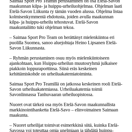
Saimaa Sport Pro Teamin perustaminen on osa Etelä-Savon
maakunnan kilpa- ja huippu-urheiluohjelmaa. Ohjelman laati
Etelä-Savon Liikunta ry tämän vuoden alussa. Ohjelma listaa
kolmisenkymmentä ehdotusta, joiden avulla maakunnan
kilpa- ja huippu-urheilu tehostuvat. Etelä-Savon
maakuntaliitto tuki ohjelman tekoa.
– Saimaa Sport Pro Team on herättänyt mielenkiintoa eri
puolilla Suomea, sanoo aluejohtaja Heino Lipsanen Etelä-
Savon Liikunnasta.
– Ryhmän perustaminen osuu myös mielenkiintoiseen
ajankohtaan, kun Huippu-urheilun muutosryhmä julkaisee
piakkoin loppuraporttinsa. Siinä eräs keskeinen
kehittämiskohde on urheiluakatemiatoiminta.
Saimaa Sport Pro Teamillä on jatkossa keskeinen rooli Etelä-
Savon urheiluakatemiassa. Urheiluakatemia toimii
Savonlinnassa Tanhuvaaran urheiluopistossa.
Nuoret ovat tärkeä osa myös Etelä-Savon maakunnallista
markkinointihanketta Etelä-Savo – elinvoimainen Saimaan
maakunta.
– Nuoret urheilijat toimivat esimerkkinä siitä, kuinka Etelä-
Savossa voi toteuttaa omia unelmiaan ja tähdätä huippu-