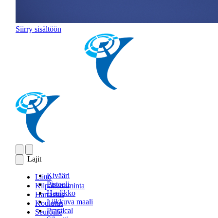
Siirry sisältöön
Lajit
Kivääri
Liitto
Pistooli
Kilpailutoiminta
Haulikko
Harrastus
Liikkuva maali
Koulutus
Practical
Seuroille