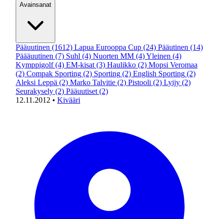
Avainsanat
Pääuutinen
(1612)
Lapua Eurooppa Cup
(24)
Pääutinen
(14)
Päääuutinen
(7)
Suhl
(4)
Nuorten MM
(4)
Yleinen
(4)
Kymppigolf
(4)
EM-kisat
(3)
Haulikko
(2)
Mopsi Veromaa
(2)
Compak Sporting
(2)
Sporting
(2)
English Sporting
(2)
Aleksi Leppä
(2)
Marko Talvitie
(2)
Pistooli
(2)
Lyijy
(2)
Seurakysely
(2)
Pääuutiset
(2)
12.11.2012
•
Kivääri