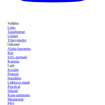
Valikko
Liitto
Tapahtumat
Uutiset
Yhteystiedot
Oikotiet
Aloita harrastus
Kiti
SAL-portaali
Kauppa
Lajit
Kivääri
Pistooli
Haulikko
Liikkuva maali
Practical
Siluetti
Kasa-ammunta
Mustaruuti
PRS