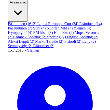
Avainsanat
Pääuutinen
(1612)
Lapua Eurooppa Cup
(24)
Pääutinen
(14)
Päääuutinen
(7)
Suhl
(4)
Nuorten MM
(4)
Yleinen
(4)
Kymppigolf
(4)
EM-kisat
(3)
Haulikko
(2)
Mopsi Veromaa
(2)
Compak Sporting
(2)
Sporting
(2)
English Sporting
(2)
Aleksi Leppä
(2)
Marko Talvitie
(2)
Pistooli
(2)
Lyijy
(2)
Seurakysely
(2)
Pääuutiset
(2)
15.7.2013
•
Yleinen