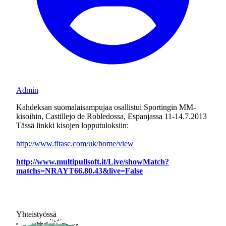
Admin
Kahdeksan suomalaisampujaa osallistui Sportingin MM-
kisoihin, Castillejo de Robledossa, Espanjassa 11-14.7.2013
Tässä linkki kisojen lopputuloksiin:
http://www.fitasc.com/uk/home/view
http://www.multipullsoft.it/Live/showMatch?
matchs=NRAYT66.80.43&live=False
Yhteistyössä