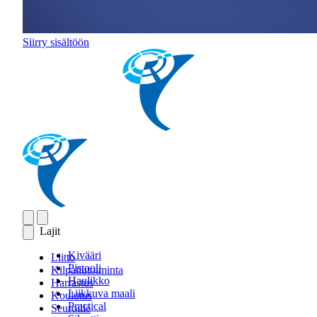
Siirry sisältöön
Lajit
Kivääri
Liitto
Pistooli
Kilpailutoiminta
Haulikko
Harrastus
Liikkuva maali
Koulutus
Practical
Seuroille