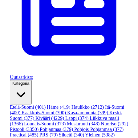
Uutisarkisto
Kategoria
Etelä-Suomi
(401)
Häme
(419)
Haulikko
(2712)
Itä-Suomi
(400)
Kaakkois-Suomi
(390)
Kasa-ammunta
(399)
Keski-
Suomi
(377)
Kivääri
(4229)
Lappi
(374)
Liikkuva maali
(1366)
Lounais-Suomi
(373)
Mustaruuti
(348)
Nuoriso
(292)
Pistooli
(3350)
Pohjanmaa
(379)
Pohjois-Pohjanmaa
(377)
Practical
(485)
PRS
(79)
Siluetti
(340)
Yleinen
(5382)