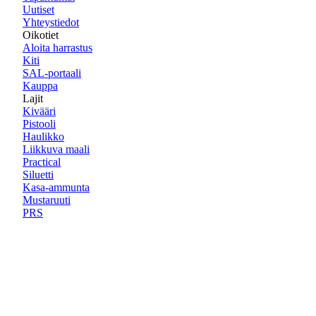
Uutiset
Yhteystiedot
Oikotiet
Aloita harrastus
Kiti
SAL-portaali
Kauppa
Lajit
Kivääri
Pistooli
Haulikko
Liikkuva maali
Practical
Siluetti
Kasa-ammunta
Mustaruuti
PRS