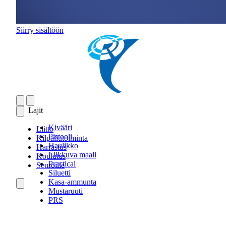
Siirry sisältöön
Lajit
Kivääri
Liitto
Pistooli
Kilpailutoiminta
Haulikko
Harrastus
Liikkuva maali
Koulutus
Practical
Seuroille
Siluetti
Kasa-ammunta
Mustaruuti
PRS