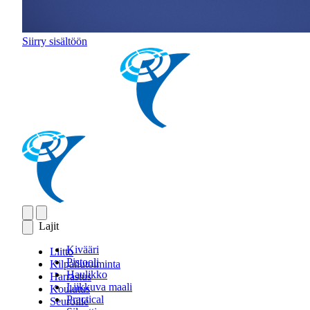
Siirry sisältöön
Lajit
Kivääri
Liitto
Pistooli
Kilpailutoiminta
Haulikko
Harrastus
Liikkuva maali
Koulutus
Practical
Seuroille