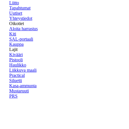
Liitto
Tapahtumat
Uutiset
Yhteystiedot
Oikotiet
Aloita harrastus
Kiti
SAL-portaali
Kauppa
Lajit
Kivääri
Pistooli
Haulikko
Liikkuva maali
Practical
Siluetti
Kasa-ammunta
Mustaruuti
PRS