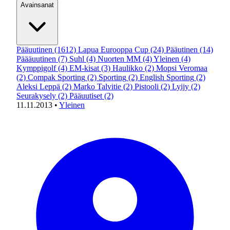
Avainsanat
Pääuutinen
(1612)
Lapua Eurooppa Cup
(24)
Pääutinen
(14)
Päääuutinen
(7)
Suhl
(4)
Nuorten MM
(4)
Yleinen
(4)
Kymppigolf
(4)
EM-kisat
(3)
Haulikko
(2)
Mopsi Veromaa
(2)
Compak Sporting
(2)
Sporting
(2)
English Sporting
(2)
Aleksi Leppä
(2)
Marko Talvitie
(2)
Pistooli
(2)
Lyijy
(2)
Seurakysely
(2)
Pääuutiset
(2)
11.11.2013
•
Yleinen