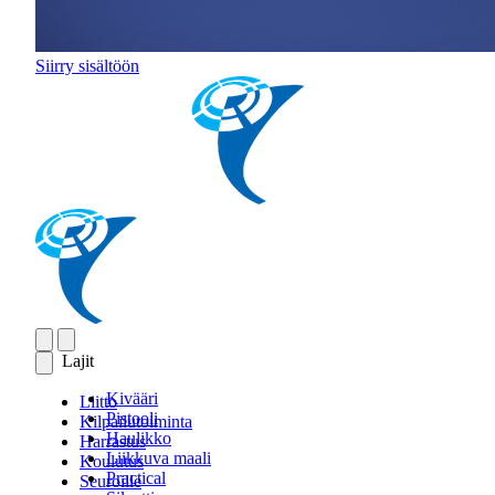
Siirry sisältöön
Lajit
Kivääri
Liitto
Pistooli
Kilpailutoiminta
Haulikko
Harrastus
Liikkuva maali
Koulutus
Practical
Seuroille