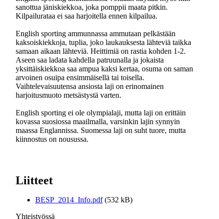
sanottua jäniskiekkoa, joka pomppii maata pitkin.
Kilpailurataa ei saa harjoitella ennen kilpailua.
English sporting ammunnassa ammutaan pelkästään
kaksoiskiekkoja, tuplia, joko laukauksesta lähteviä taikka
samaan aikaan lähteviä. Heittimiä on rastia kohden 1-2.
Aseen saa ladata kahdella patruunalla ja jokaista
yksittäiskiekkoa saa ampua kaksi kertaa, osuma on saman
arvoinen osuipa ensimmäisellä tai toisella.
Vaihtelevaisuutensa ansiosta laji on erinomainen
harjoitusmuoto metsästystä varten.
English sporting ei ole olympialaji, mutta laji on erittäin
kovassa suosiossa maailmalla, varsinkin lajin synnyin
maassa Englannissa. Suomessa laji on suht tuore, mutta
kiinnostus on nousussa.
Liitteet
BESP_2014_Info.pdf
(532 kB)
Yhteistyössä