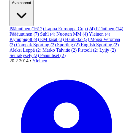
Avainsanat
Pääuutinen
(1612)
Lapua Eurooppa Cup
(24)
Pääutinen
(14)
Päääuutinen
(7)
Suhl
(4)
Nuorten MM
(4)
Yleinen
(4)
Kymppigolf
(4)
EM-kisat
(3)
Haulikko
(2)
Mopsi Veromaa
(2)
Compak Sporting
(2)
Sporting
(2)
English Sporting
(2)
Aleksi Leppä
(2)
Marko Talvitie
(2)
Pistooli
(2)
Lyijy
(2)
Seurakysely
(2)
Pääuutiset
(2)
20.2.2014
•
Yleinen