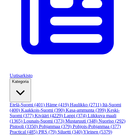
Uutisarkisto
Kategoria
Etelä-Suomi
(401)
Häme
(419)
Haulikko
(2711)
Itä-Suomi
(400)
Kaakkois-Suomi
(390)
Kasa-ammunta
(399)
Keski-
Suomi
(377)
Kivääri
(4229)
Lappi
(374)
Liikkuva maali
(1365)
Lounais-Suomi
(373)
Mustaruuti
(348)
Nuoriso
(292)
Pistooli
(3350)
Pohjanmaa
(379)
Pohjois-Pohjanmaa
(377)
Practical
(485)
PRS
(79)
Siluetti
(340)
Yleinen
(5379)