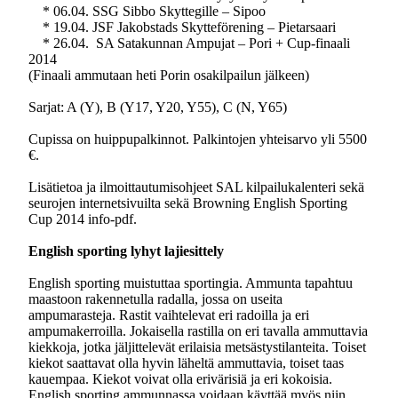
* 06.04. SSG Sibbo Skyttegille – Sipoo
* 19.04. JSF Jakobstads Skytteförening – Pietarsaari
* 26.04. SA Satakunnan Ampujat – Pori + Cup-finaali
2014
(Finaali ammutaan heti Porin osakilpailun jälkeen)
Sarjat: A (Y), B (Y17, Y20, Y55), C (N, Y65)
Cupissa on huippupalkinnot. Palkintojen yhteisarvo yli 5500
€.
Lisätietoa ja ilmoittautumisohjeet SAL kilpailukalenteri sekä
seurojen internetsivuilta sekä Browning English Sporting
Cup 2014 info-pdf.
English sporting lyhyt lajiesittely
English sporting muistuttaa sportingia. Ammunta tapahtuu
maastoon rakennetulla radalla, jossa on useita
ampumarasteja. Rastit vaihtelevat eri radoilla ja eri
ampumakerroilla. Jokaisella rastilla on eri tavalla ammuttavia
kiekkoja, jotka jäljittelevät erilaisia metsästystilanteita. Toiset
kiekot saattavat olla hyvin läheltä ammuttavia, toiset taas
kauempaa. Kiekot voivat olla erivärisiä ja eri kokoisia.
English sporting ammunnassa voidaan käyttää myös niin