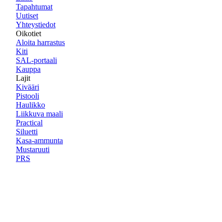
Tapahtumat
Uutiset
Yhteystiedot
Oikotiet
Aloita harrastus
Kiti
SAL-portaali
Kauppa
Lajit
Kivääri
Pistooli
Haulikko
Liikkuva maali
Practical
Siluetti
Kasa-ammunta
Mustaruuti
PRS