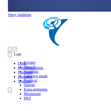
Siirry sisältöön
Lajit
Kivääri
Liitto
Pistooli
Kilpailutoiminta
Haulikko
Harrastus
Liikkuva maali
Koulutus
Practical
Seuroille
Siluetti
Kasa-ammunta
Mustaruuti
PRS