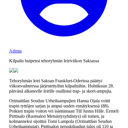
Admin
Kilpailu huipensi tehoryhmän leiriviikon Saksassa
Tehoryhmän leiri Saksan Frankfurt-Oderissa päättyi
viikonvaihteessa järjestettyihin kilpailuihin. Huhtikuun 28.
päivänä alkaneelle leirille osallistui trap- ja skeet-ampujia.
Orimattilan Seudun Urheiluampujien Hanna Ojala voitti
trapin tyttöjen sarjan ja ampui uuden ennätyksensä (88).
Poikien trapin voiton vei isäntämaan Till Justus Hille. Eemeli
Pirttisalo (Ruotsalon Metsästysyhdistys) oli toinen, ja
kolmanneksi sijoittui Tomi Lampola (Orimattilan Seudun
Urheiluampujat). Pirttisalon peruskilpailun tulos oli 110 ja