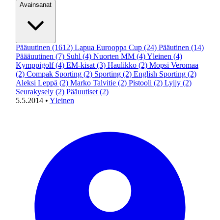
Avainsanat
Pääuutinen
(1612)
Lapua Eurooppa Cup
(24)
Pääutinen
(14)
Päääuutinen
(7)
Suhl
(4)
Nuorten MM
(4)
Yleinen
(4)
Kymppigolf
(4)
EM-kisat
(3)
Haulikko
(2)
Mopsi Veromaa
(2)
Compak Sporting
(2)
Sporting
(2)
English Sporting
(2)
Aleksi Leppä
(2)
Marko Talvitie
(2)
Pistooli
(2)
Lyijy
(2)
Seurakysely
(2)
Pääuutiset
(2)
5.5.2014
•
Yleinen