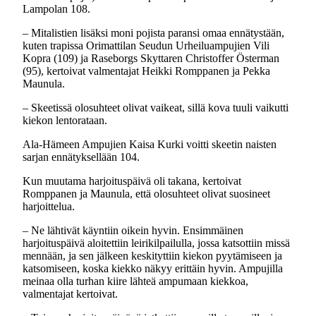
Lampolan 108.
– Mitalistien lisäksi moni pojista paransi omaa ennätystään,
kuten trapissa Orimattilan Seudun Urheiluampujien Vili
Kopra (109) ja Raseborgs Skyttaren Christoffer Österman
(95), kertoivat valmentajat Heikki Romppanen ja Pekka
Maunula.
– Skeetissä olosuhteet olivat vaikeat, sillä kova tuuli vaikutti
kiekon lentorataan.
Ala-Hämeen Ampujien Kaisa Kurki voitti skeetin naisten
sarjan ennätyksellään 104.
Kun muutama harjoituspäivä oli takana, kertoivat
Romppanen ja Maunula, että olosuhteet olivat suosineet
harjoittelua.
– Ne lähtivät käyntiin oikein hyvin. Ensimmäinen
harjoituspäivä aloitettiin leirikilpailulla, jossa katsottiin missä
mennään, ja sen jälkeen keskityttiin kiekon pyytämiseen ja
katsomiseen, koska kiekko näkyy erittäin hyvin. Ampujilla
meinaa olla turhan kiire lähteä ampumaan kiekkoa,
valmentajat kertoivat.