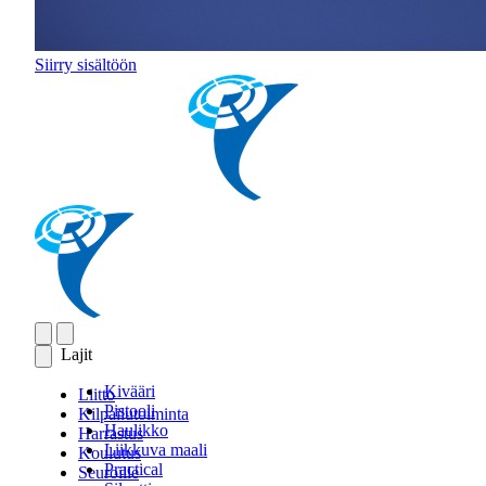
Siirry sisältöön
Lajit
Kivääri
Liitto
Pistooli
Kilpailutoiminta
Haulikko
Harrastus
Liikkuva maali
Koulutus
Practical
Seuroille