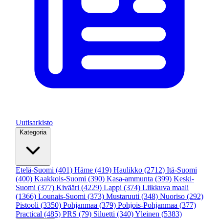
Uutisarkisto
Kategoria
Etelä-Suomi
(401)
Häme
(419)
Haulikko
(2712)
Itä-Suomi
(400)
Kaakkois-Suomi
(390)
Kasa-ammunta
(399)
Keski-
Suomi
(377)
Kivääri
(4229)
Lappi
(374)
Liikkuva maali
(1366)
Lounais-Suomi
(373)
Mustaruuti
(348)
Nuoriso
(292)
Pistooli
(3350)
Pohjanmaa
(379)
Pohjois-Pohjanmaa
(377)
Practical
(485)
PRS
(79)
Siluetti
(340)
Yleinen
(5383)