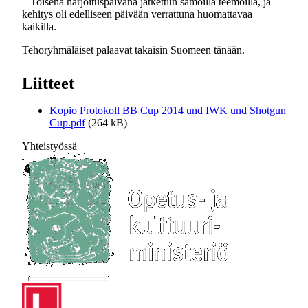
– Toisena harjoituspäivänä jatkettiin samoilla teemoilla, ja
kehitys oli edelliseen päivään verrattuna huomattavaa
kaikilla.
Tehoryhmäläiset palaavat takaisin Suomeen tänään.
Liitteet
Kopio Protokoll BB Cup 2014 und IWK und Shotgun
Cup.pdf
(264 kB)
Yhteistyössä