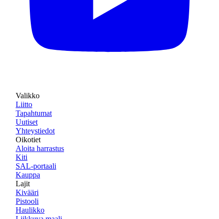
Valikko
Liitto
Tapahtumat
Uutiset
Yhteystiedot
Oikotiet
Aloita harrastus
Kiti
SAL-portaali
Kauppa
Lajit
Kivääri
Pistooli
Haulikko
Liikkuva maali