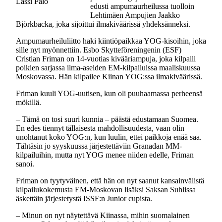
Lassi Palo
edusti ampumaurheilussa tuolloin
Lehtimäen Ampujien Jaakko
Björkbacka, joka sijoittui ilmakiväärissä yhdeksänneksi.
Ampumaurheiluliitto haki kiintiöpaikkaa YOG-kisoihin, joka
sille nyt myönnettiin. Esbo Skytteföreningenin (ESF)
Cristian Friman on 14-vuotias kivääriampuja, joka kilpaili
poikien sarjassa ilma-aseiden EM-kilpailuissa maaliskuussa
Moskovassa. Hän kilpailee Kiinan YOG:ssa ilmakiväärissä.
Friman kuuli YOG-uutisen, kun oli puuhaamassa perheensä
mökillä.
– Tämä on tosi suuri kunnia – päästä edustamaan Suomea.
En edes tiennyt tällaisesta mahdollisuudesta, vaan olin
unohtanut koko YOG:n, kun luulin, ettei paikkoja enää saa.
Tähtäsin jo syyskuussa järjestettäviin Granadan MM-
kilpailuihin, mutta nyt YOG menee niiden edelle, Friman
sanoi.
Friman on tyytyväinen, että hän on nyt saanut kansainvälistä
kilpailukokemusta EM-Moskovan lisäksi Saksan Suhlissa
äskettäin järjestetystä ISSF:n Junior cupista.
– Minun on nyt näytettävä Kiinassa, mihin suomalainen