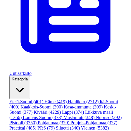
Uutisarkisto
Kategoria
Etelä-Suomi
(401)
Häme
(419)
Haulikko
(2712)
Itä-Suomi
(400)
Kaakkois-Suomi
(390)
Kasa-ammunta
(399)
Keski-
Suomi
(377)
Kivääri
(4229)
Lappi
(374)
Liikkuva maali
(1366)
Lounais-Suomi
(373)
Mustaruuti
(348)
Nuoriso
(292)
Pistooli
(3350)
Pohjanmaa
(379)
Pohjois-Pohjanmaa
(377)
Practical
(485)
PRS
(79)
Siluetti
(340)
Yleinen
(5382)