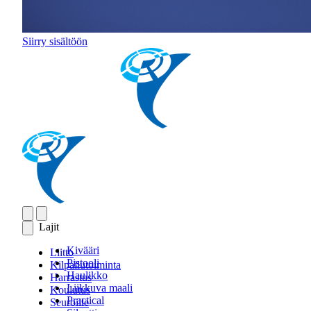
Siirry sisältöön
Lajit
Kivääri
Liitto
Pistooli
Kilpailutoiminta
Haulikko
Harrastus
Liikkuva maali
Koulutus
Practical
Seuroille