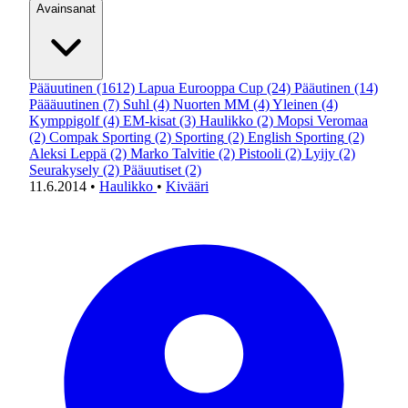
Avainsanat
Pääuutinen
(1612)
Lapua Eurooppa Cup
(24)
Pääutinen
(14)
Päääuutinen
(7)
Suhl
(4)
Nuorten MM
(4)
Yleinen
(4)
Kymppigolf
(4)
EM-kisat
(3)
Haulikko
(2)
Mopsi Veromaa
(2)
Compak Sporting
(2)
Sporting
(2)
English Sporting
(2)
Aleksi Leppä
(2)
Marko Talvitie
(2)
Pistooli
(2)
Lyijy
(2)
Seurakysely
(2)
Pääuutiset
(2)
11.6.2014
•
Haulikko
•
Kivääri