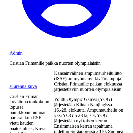
Admin
Cristian Frimanille paikka nuorten olympialaisiin
Kansainvälinen ampumaurheiluliitto
(ISSF) on myöntänyt kivääriampuja
Cristian Frimanille paikan elokuussa
suurenna kuva
järjestettäviin nuorten olympialaisiin.
Cristian Friman
Youth Olympic Games (YOG)
kuvattuna toukokuun
järjestetään Kiinan Nanjingissa
lopussa
16.-28. elokuuta. Ampumaurheilu on
haulikkoammunnan
yksi YOG:n 28 lajista. YOG
parissa, kun ESF
järjestetään nyt toisen kerran.
vietti kauden
Ensimmäisen kerran tapahtuma
päätösjuhlaa. Kuva:
pidettiin Singaporessa 2010. Suomea