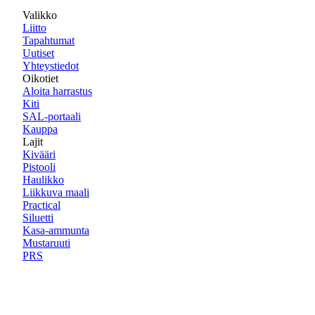
Valikko
Liitto
Tapahtumat
Uutiset
Yhteystiedot
Oikotiet
Aloita harrastus
Kiti
SAL-portaali
Kauppa
Lajit
Kivääri
Pistooli
Haulikko
Liikkuva maali
Practical
Siluetti
Kasa-ammunta
Mustaruuti
PRS