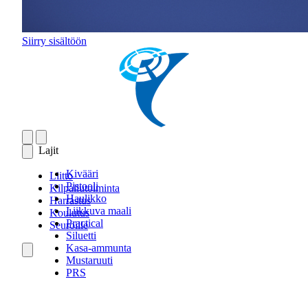
Siirry sisältöön
Lajit
Kivääri
Liitto
Pistooli
Kilpailutoiminta
Haulikko
Harrastus
Liikkuva maali
Koulutus
Practical
Seuroille
Siluetti
Kasa-ammunta
Mustaruuti
PRS