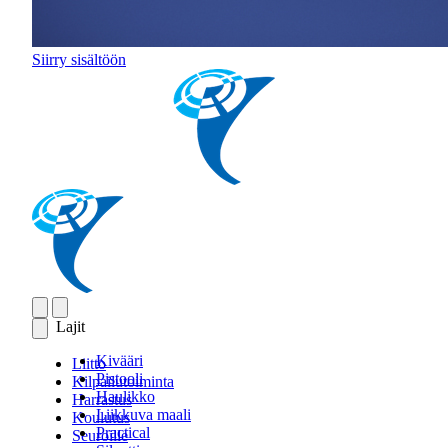
Siirry sisältöön
Lajit
Kivääri
Liitto
Pistooli
Kilpailutoiminta
Haulikko
Harrastus
Liikkuva maali
Koulutus
Practical
Seuroille