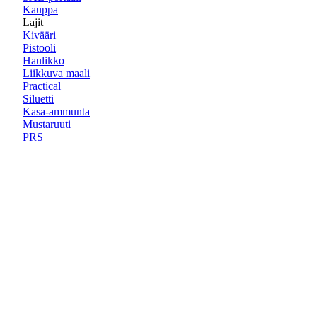
Kauppa
Lajit
Kivääri
Pistooli
Haulikko
Liikkuva maali
Practical
Siluetti
Kasa-ammunta
Mustaruuti
PRS