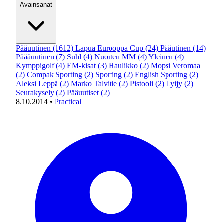
Avainsanat
Pääuutinen
(1612)
Lapua Eurooppa Cup
(24)
Pääutinen
(14)
Päääuutinen
(7)
Suhl
(4)
Nuorten MM
(4)
Yleinen
(4)
Kymppigolf
(4)
EM-kisat
(3)
Haulikko
(2)
Mopsi Veromaa
(2)
Compak Sporting
(2)
Sporting
(2)
English Sporting
(2)
Aleksi Leppä
(2)
Marko Talvitie
(2)
Pistooli
(2)
Lyijy
(2)
Seurakysely
(2)
Pääuutiset
(2)
8.10.2014
•
Practical