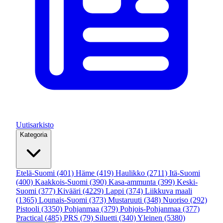
Uutisarkisto
Kategoria
Etelä-Suomi
(401)
Häme
(419)
Haulikko
(2711)
Itä-Suomi
(400)
Kaakkois-Suomi
(390)
Kasa-ammunta
(399)
Keski-
Suomi
(377)
Kivääri
(4229)
Lappi
(374)
Liikkuva maali
(1365)
Lounais-Suomi
(373)
Mustaruuti
(348)
Nuoriso
(292)
Pistooli
(3350)
Pohjanmaa
(379)
Pohjois-Pohjanmaa
(377)
Practical
(485)
PRS
(79)
Siluetti
(340)
Yleinen
(5380)