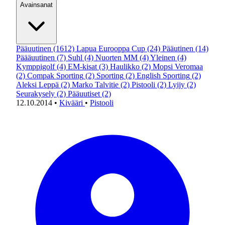
Avainsanat
Pääuutinen
(1612)
Lapua Eurooppa Cup
(24)
Pääutinen
(14)
Päääuutinen
(7)
Suhl
(4)
Nuorten MM
(4)
Yleinen
(4)
Kymppigolf
(4)
EM-kisat
(3)
Haulikko
(2)
Mopsi Veromaa
(2)
Compak Sporting
(2)
Sporting
(2)
English Sporting
(2)
Aleksi Leppä
(2)
Marko Talvitie
(2)
Pistooli
(2)
Lyijy
(2)
Seurakysely
(2)
Pääuutiset
(2)
12.10.2014
•
Kivääri
•
Pistooli