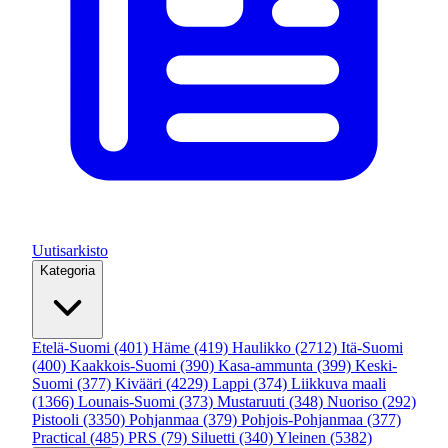
Uutisarkisto
Kategoria
Etelä-Suomi
(401)
Häme
(419)
Haulikko
(2712)
Itä-Suomi
(400)
Kaakkois-Suomi
(390)
Kasa-ammunta
(399)
Keski-
Suomi
(377)
Kivääri
(4229)
Lappi
(374)
Liikkuva maali
(1366)
Lounais-Suomi
(373)
Mustaruuti
(348)
Nuoriso
(292)
Pistooli
(3350)
Pohjanmaa
(379)
Pohjois-Pohjanmaa
(377)
Practical
(485)
PRS
(79)
Siluetti
(340)
Yleinen
(5382)