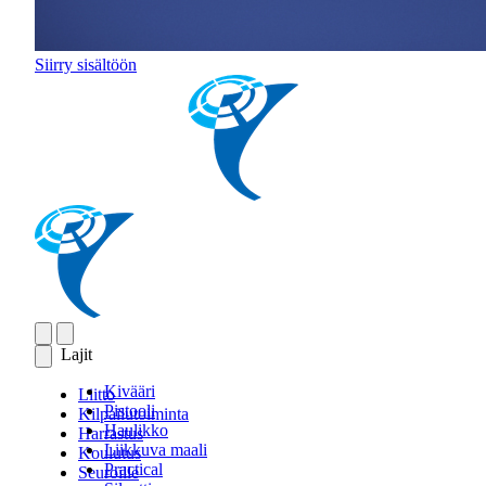
Siirry sisältöön
Lajit
Kivääri
Liitto
Pistooli
Kilpailutoiminta
Haulikko
Harrastus
Liikkuva maali
Koulutus
Practical
Seuroille