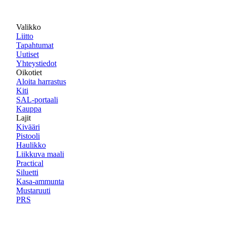
Valikko
Liitto
Tapahtumat
Uutiset
Yhteystiedot
Oikotiet
Aloita harrastus
Kiti
SAL-portaali
Kauppa
Lajit
Kivääri
Pistooli
Haulikko
Liikkuva maali
Practical
Siluetti
Kasa-ammunta
Mustaruuti
PRS