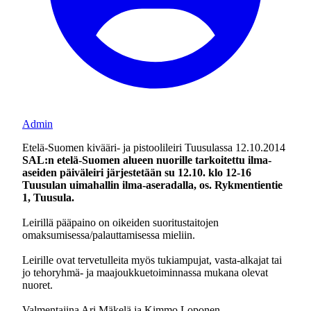
Admin
Etelä-Suomen kivääri- ja pistoolileiri Tuusulassa 12.10.2014
SAL:n etelä-Suomen alueen nuorille tarkoitettu ilma-
aseiden päiväleiri järjestetään su 12.10. klo 12-16
Tuusulan uimahallin ilma-aseradalla, os. Rykmentientie
1, Tuusula.
Leirillä pääpaino on oikeiden suoritustaitojen
omaksumisessa/palauttamisessa mieliin.
Leirille ovat tervetulleita myös tukiampujat, vasta-alkajat tai
jo tehoryhmä- ja maajoukkuetoiminnassa mukana olevat
nuoret.
Valmentajina Ari Mäkelä ja Kimmo Loponen.