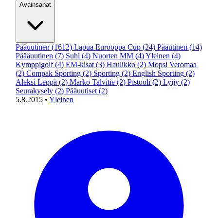
Avainsanat
Pääuutinen
(1612)
Lapua Eurooppa Cup
(24)
Pääutinen
(14)
Päääuutinen
(7)
Suhl
(4)
Nuorten MM
(4)
Yleinen
(4)
Kymppigolf
(4)
EM-kisat
(3)
Haulikko
(2)
Mopsi Veromaa
(2)
Compak Sporting
(2)
Sporting
(2)
English Sporting
(2)
Aleksi Leppä
(2)
Marko Talvitie
(2)
Pistooli
(2)
Lyijy
(2)
Seurakysely
(2)
Pääuutiset
(2)
5.8.2015
•
Yleinen