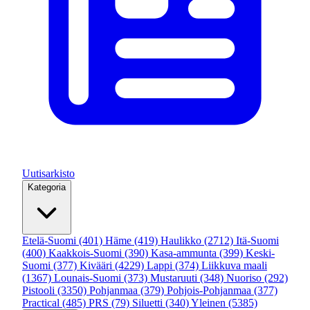
Uutisarkisto
Kategoria
Etelä-Suomi
(401)
Häme
(419)
Haulikko
(2712)
Itä-Suomi
(400)
Kaakkois-Suomi
(390)
Kasa-ammunta
(399)
Keski-
Suomi
(377)
Kivääri
(4229)
Lappi
(374)
Liikkuva maali
(1367)
Lounais-Suomi
(373)
Mustaruuti
(348)
Nuoriso
(292)
Pistooli
(3350)
Pohjanmaa
(379)
Pohjois-Pohjanmaa
(377)
Practical
(485)
PRS
(79)
Siluetti
(340)
Yleinen
(5385)