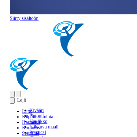
Siirry sisältöön
Lajit
Kivääri
Liitto
Pistooli
Kilpailutoiminta
Haulikko
Harrastus
Liikkuva maali
Koulutus
Practical
Seuroille