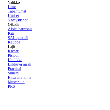
Valikko
Liitto
Tapahtumat
Uutiset
Yhteystiedot
Oikotiet
Aloita harrastus
Kiti
SAL-portaali
Kauppa
Lajit
Kivääri
Pistooli
Haulikko
Liikkuva maali
Practical
Siluetti
Kasa-ammunta
Mustaruuti
PRS