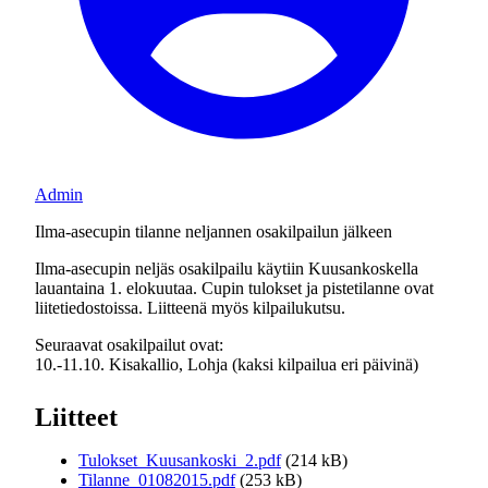
Admin
Ilma-asecupin tilanne neljannen osakilpailun jälkeen
Ilma-asecupin neljäs osakilpailu käytiin Kuusankoskella
lauantaina 1. elokuutaa. Cupin tulokset ja pistetilanne ovat
liitetiedostoissa. Liitteenä myös kilpailukutsu.
Seuraavat osakilpailut ovat:
10.-11.10. Kisakallio, Lohja (kaksi kilpailua eri päivinä)
Liitteet
Tulokset_Kuusankoski_2.pdf
(214 kB)
Tilanne_01082015.pdf
(253 kB)